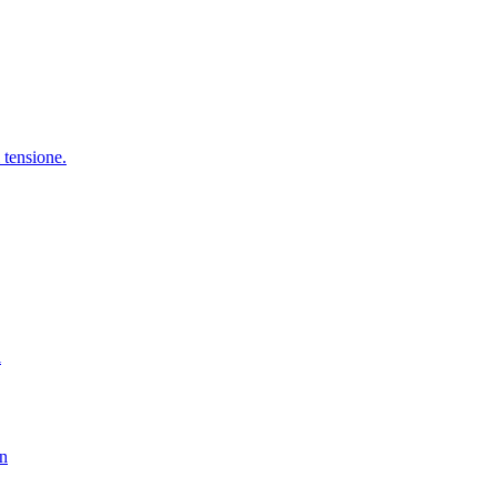
i tensione.
i
on