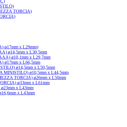
SC)
 STILO)
C MEZZA TORCIA)
 TORCIA)
3A) ø17mm x L29mm)
3AA) ø14,5mm x L30,5mm
/3AAA) ø10,1mm x L29,7mm
3A) ø17mm x L66,5mm
A STILO) ø14,5mm x L50,5mm
AAA MINISTILO) ø10,5mm x L44,5mm
 C MEZZA TORCIA) ø26mm x L50mm
D TORCIA) ø33mm x L61mm
C) ø23mm x L43mm
 ø16,6mm x L43mm