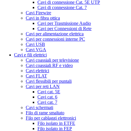
Cavi di connessione Cat. 5E UTP
Cavi di connessione Cat. 7
Cavi Firewire
Cavi in fibra ottica
Cavi per Trasmissione Audio
Cavi per Connessioni di Rete
Cavi per alimentazione elettrica
Cavi per connessioni interne PC
Cavi USB
Cavi VGA
Cavi e fili elettrici
Cavi coassiali per televisione
Cavi coassiali RF e video
Cavi elettrici
Cavi FLAT
Cavi flessibili per puntali
Cavi per reti LAN
Cavi cat. 5E
Cavi cat. 6
Cavi cat. 7
Cavi schermati
Filo di rame smaltato
Filo per cablaggi elettronici
Filo isolato in ETFE
Filo isolato in FEP