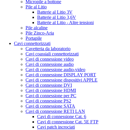
Micropile a bottone
Pile al Litio
Batterie al Litio 3V
Batterie al Litio 3,6V
Batterie al Litio - Altre tensioni
Pile alcaline
Pile Zinco-Aria
Portapile
Cavi connettorizzati
Cavetteria da laboratorio
Cavi coassiali connettorizzati
Cavi di connessione video
Cavi di connessione audio
Cavi di connessione audio-video
Cavi di connessione DISPLAY PORT
Cavi di connessione dispositivi APPLE
Cavi di connessione DVI
Cavi di connessione HDMI
Cavi di connessione per PC
Cavi di connessione PS2
Cavi di connessione SATA
Cavi di connessione RETI LAN
Cavi di connessione Cat. 6
Cavi di connessione Cat. 5E FTP
Cavi patch incrociati