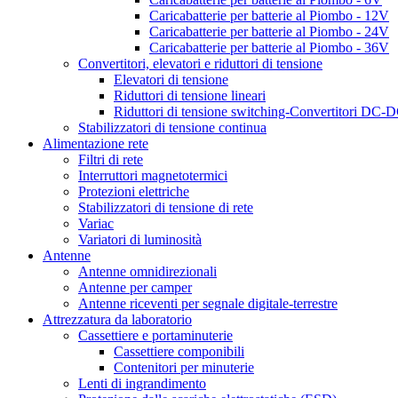
Caricabatterie per batterie al Piombo - 12V
Caricabatterie per batterie al Piombo - 24V
Caricabatterie per batterie al Piombo - 36V
Convertitori, elevatori e riduttori di tensione
Elevatori di tensione
Riduttori di tensione lineari
Riduttori di tensione switching-Convertitori DC-
Stabilizzatori di tensione continua
Alimentazione rete
Filtri di rete
Interruttori magnetotermici
Protezioni elettriche
Stabilizzatori di tensione di rete
Variac
Variatori di luminosità
Antenne
Antenne omnidirezionali
Antenne per camper
Antenne riceventi per segnale digitale-terrestre
Attrezzatura da laboratorio
Cassettiere e portaminuterie
Cassettiere componibili
Contenitori per minuterie
Lenti di ingrandimento