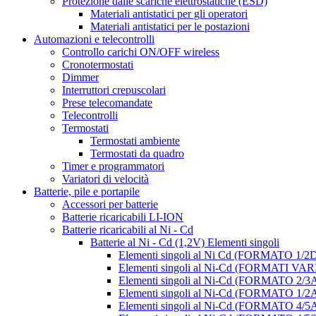
Protezione dalle scariche elettrostatiche (ESD)
Materiali antistatici per gli operatori
Materiali antistatici per le postazioni
Automazioni e telecontrolli
Controllo carichi ON/OFF wireless
Cronotermostati
Dimmer
Interruttori crepuscolari
Prese telecomandate
Telecontrolli
Termostati
Termostati ambiente
Termostati da quadro
Timer e programmatori
Variatori di velocità
Batterie, pile e portapile
Accessori per batterie
Batterie ricaricabili LI-ION
Batterie ricaricabili al Ni - Cd
Batterie al Ni - Cd (1,2V) Elementi singoli
Elementi singoli al Ni Cd (FORMATO 1/2
Elementi singoli al Ni-Cd (FORMATI VAR
Elementi singoli al Ni-Cd (FORMATO 2/3
Elementi singoli al Ni-Cd (FORMATO 1/2
Elementi singoli al Ni-Cd (FORMATO 4/5