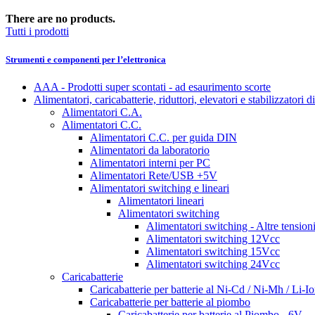
There are no products.
Tutti i prodotti
Strumenti e componenti per l’elettronica
AAA - Prodotti super scontati - ad esaurimento scorte
Alimentatori, caricabatterie, riduttori, elevatori e stabilizzatori d
Alimentatori C.A.
Alimentatori C.C.
Alimentatori C.C. per guida DIN
Alimentatori da laboratorio
Alimentatori interni per PC
Alimentatori Rete/USB +5V
Alimentatori switching e lineari
Alimentatori lineari
Alimentatori switching
Alimentatori switching - Altre tension
Alimentatori switching 12Vcc
Alimentatori switching 15Vcc
Alimentatori switching 24Vcc
Caricabatterie
Caricabatterie per batterie al Ni-Cd / Ni-Mh / Li-I
Caricabatterie per batterie al piombo
Caricabatterie per batterie al Piombo - 6V