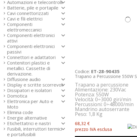
Automazioni e telecontrolli
Batterie, pile e portapile
Cavi connettorizzati
Cavi e fili elettrici
Componenti
elettromeccanici
Componenti elettronici
attivi
Componenti elettronici
passivi
Connettori e adattatori
Contenitori plastici e
metallici. Cassette di
Codice:
ET-28-90435
derivazione.
Trapano a Percussione 550W Sk
Diffusione audio
Trapano a percussione
Display e scritte scorrevoli
Alimentazione: 230Vac
Dissipatori e isolatori
Potenza: 550W
Domotica
Velocità: 0÷3000 giri/min
Elettronica per Auto e
Percussioni: 0÷48000/min
Moto
Mandrino autoserrante
Elimina code
Peso: 1,8 Kg
Energie alternative
Etichettatrici e nastri
68,32 €
Fusibili, interruttori termici
prezzo IVA esclusa
e portafusibili