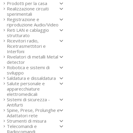
Prodotti per la casa
Realizzazione circuiti
sperimentali
Registrazione e
riproduzione Audio/Video
Reti LAN e cablaggio
strutturato
Ricevitori radio,
Ricetrasmettitori e
Interfoni
Rivelatori di metalli Metal
detector
Robotica e sistemi di
sviluppo
Saldatura e dissaldatura
Salute personale e
apparecchiature
elettromedicali
Sistemi di sicurezza -
Antifurti
Spine, Prese, Prolunghe e
Adattatori rete
Strumenti di misura
Telecomandi e
Radiocomandi