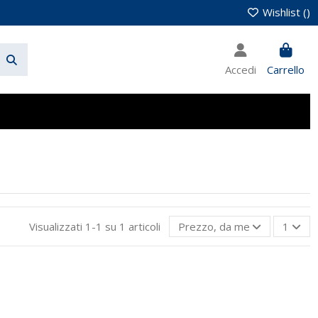
Wishlist (
)
Accedi
Carrello
Visualizzati 1-1 su 1 articoli
Prezzo, da meno caro a più 
1