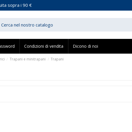
ita sopra i 90 €
assword
Condizioni di vendita
Dicono di noi
rici
Trapani e minitrapani
Trapani