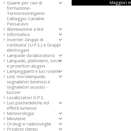
Maggiori i
Guaine per cavi di
formazione-
Termorestringenti-
Cablaggio-Canaline
Passacavo
Illuminazione a led
Informatica
Inverter-Gruppi di
continuita' (U.P.S.) e Gruppi
elettrogeni
Lampade da laboratorio
Lampade, plafoniere, torce
e proiettori alogeni
Lampeggianti e luci rotanti.
Led, microlampade,
segnalatori luminosi e
segnalatori acustici -
buzzer
Localizzatori G.P.S.
Luci psichedeliche ed
effetti luminosi
Meteorologia
Minuterie
Orologi e radiosveglie
Prodotti chimici