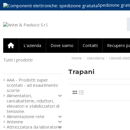
Spedizione gratu
L'azienda
Dove siamo
Contatti
Recupero p
Home
Utensileria
Utensili elett
Tutti i prodotti
Strumenti e componenti
per l’elettronica
Trapani
AAA - Prodotti super
scontati - ad esaurimento
scorte
Alimentatori,
caricabatterie, riduttori,
elevatori e stabilizzatori di
tensione.
Alimentazione rete
Antenne
Attrezzatura da laboratorio