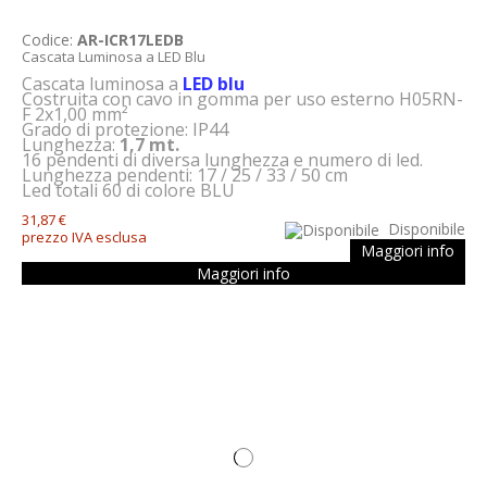
Codice:
AR-ICR17LEDB
Cascata Luminosa a LED Blu
Cascata luminosa a
LED blu
Costruita con cavo in gomma per uso esterno H05RN-
F 2x1,00 mm²
Grado di protezione: IP44
Lunghezza:
1,7 mt.
16 pendenti di diversa lunghezza e numero di led.
Lunghezza pendenti: 17 / 25 / 33 / 50 cm
Led totali 60 di colore
BLU
31,87 €
Disponibile
prezzo IVA esclusa
Maggiori info
Maggiori info