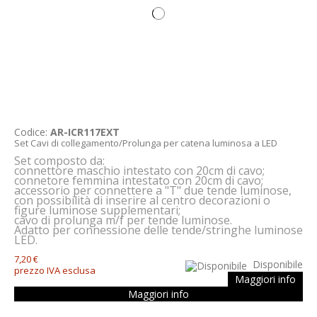
Codice:
AR-ICR117EXT
Set Cavi di collegamento/Prolunga per catena luminosa a LED
Set composto da:
connettore maschio intestato con 20cm di cavo;
connetore femmina intestato con 20cm di cavo;
accessorio per connettere a "T" due tende luminose,
con possibilità di inserire al centro decorazioni o
figure luminose supplementari;
cavo di prolunga m/f per tende luminose.
Adatto per connessione delle tende/stringhe luminose
LED.
7,20 €
Disponibile
prezzo IVA esclusa
Maggiori info
Maggiori info