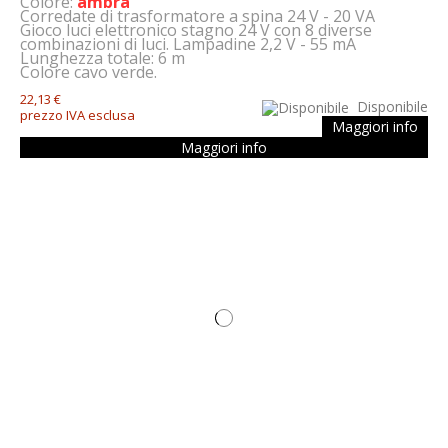
Colore:
ambra
Corredate di trasformatore a spina 24 V - 20 VA
Gioco luci elettronico stagno 24 V con 8 diverse
combinazioni di luci. Lampadine 2,2 V - 55 mA
Lunghezza totale: 6 m
Colore cavo verde.
22,13 €
Disponibile
prezzo IVA esclusa
Maggiori info
Maggiori info