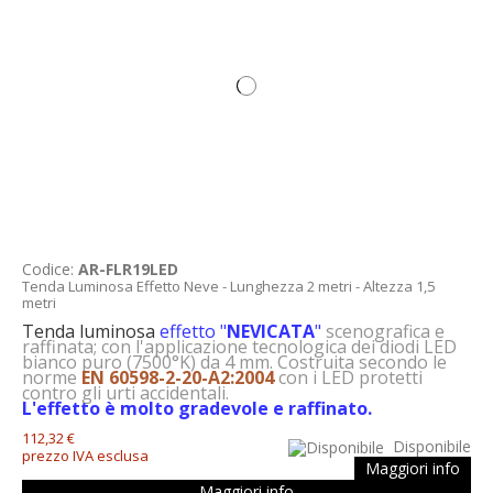
Codice:
AR-FLR19LED
Tenda Luminosa Effetto Neve - Lunghezza 2 metri - Altezza 1,5
metri
Tenda luminosa
effetto "
NEVICATA
"
scenografica e
raffinata; con l'applicazione tecnologica dei diodi LED
bianco puro (7500°K) da 4 mm. Costruita secondo le
norme
EN 60598-2-20-A2:2004
con i LED protetti
contro gli urti accidentali.
L'effetto è molto gradevole e raffinato.
112,32 €
Disponibile
prezzo IVA esclusa
Maggiori info
Maggiori info