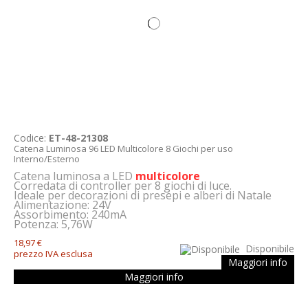
Codice:
ET-48-21308
Catena Luminosa 96 LED Multicolore 8 Giochi per uso
Interno/Esterno
Catena luminosa a LED
multicolore
Corredata di controller per 8 giochi di luce.
Ideale per decorazioni di presepi e alberi di Natale
Alimentazione: 24V
Assorbimento: 240mA
Potenza:
5,76W
18,97 €
Disponibile
prezzo IVA esclusa
Maggiori info
Maggiori info