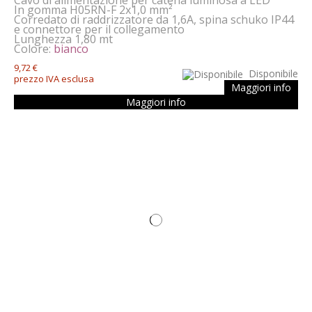
Cavo di alimentazione per catena luminosa a LED
In gomma H05RN-F 2x1,0 mm²
Corredato di raddrizzatore da 1,6A, spina schuko IP44
e connettore per il collegamento
Lunghezza 1,80 mt
Colore:
bianco
9,72 €
Disponibile
prezzo IVA esclusa
Maggiori info
Maggiori info