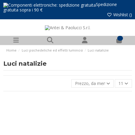
Spedizione
gratuita sopra i 90 €
Wishlist (
)
0
Home
Luci psichedeliche ed effetti luminosi
Luci natalizie
Luci natalizie
Prezzo, da meno caro a più ca
11