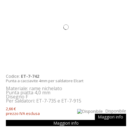
Codice:
ET-7-742
Punta a cacciavite 4mm per saldatore Elcart
Materiale: rame nichelato
Punta piatta 4,0 mm
Disegno F
Per saldatori: ET-7-735 e ET-7-915
2,66 €
Disponibile
prezzo IVA esclusa
Maggiori info
Maggiori info