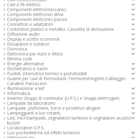
Cavi e fili elettrici
Componenti elettromeccanici
Componenti elettronici attivi
Componenti elettronici passivi
Connettori e adattatori
Contenitori plastici e metallici. Cassette di derivazione.
Diffusione audio
Display e scritte scorrevoli
Dissipatori e isolatori
Domotica
Elettronica per Auto e Moto
Elimina code
Energie alternative
Etichettatrici e nastri
Fusibili, interruttori termici e portafusibili
Guaine per cavi di formazione-Termorestringenti-Cablaggio-
Canaline Passacavo
Illuminazione a led
Informatica
Inverter-Gruppi di continuita' (U.P.S.) e Gruppi elettrogeni
Lampade da laboratorio
Lampade, plafoniere, torce e proiettori alogeni
Lampeggianti e luci rotanti.
Led, microlampade, segnalatori luminosi e segnalatori acustici -
buzzer
Localizzatori G.P.S.
Luci psichedeliche ed effetti luminosi
Meteorologia