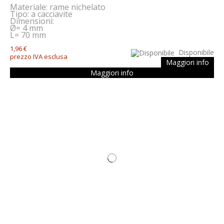
Materiale: rame nichelato
Tipo: a cacciavite
Dimensioni:
Ø= 4 mm
L= 70 mm
1,96 €
Disponibile
prezzo IVA esclusa
Maggiori info
Maggiori info