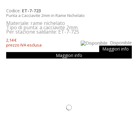
Codice:
ET-7-723
Punta a Cacciavite 2mm in Rame Nichelato
Materiale: rame nichelato
Tipo di punta: a cacciavite 2mm
Per stazione saldante: ET-7-725
2,14 €
Disponibile
prezzo IVA esclusa
Maggiori info
Maggiori info