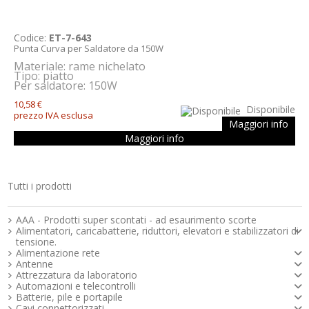
Codice:
ET-7-643
Punta Curva per Saldatore da 150W
Materiale: rame nichelato
Tipo: piatto
Per saldatore: 150W
10,58 €
Disponibile
prezzo IVA esclusa
Maggiori info
Maggiori info
Tutti i prodotti
Strumenti e componenti per l’elettronica
AAA - Prodotti super scontati - ad esaurimento scorte
Alimentatori, caricabatterie, riduttori, elevatori e stabilizzatori di
tensione.
Alimentazione rete
Antenne
Attrezzatura da laboratorio
Automazioni e telecontrolli
Batterie, pile e portapile
Cavi connettorizzati