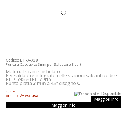
Codice:
ET-7-738
Punta a Cacciavite 3mm per Saldatore Elcart
Materiale: rame nichelato
Per saldatore integrato nelle stazioni saldanti codice
ET-7-735
ed
ET-7-915
Punta piatta
3 mm
a 45° disegno
C
2,66 €
Disponibile
prezzo IVA esclusa
Maggiori info
Maggiori info