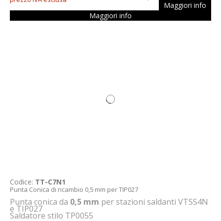
Maggiori info
Maggiori info
Codice:
TT-C7N1
Punta Conica di ricambio 0,5 mm per TIP027
Punta conica da
0,5 mm
per stazioni saldanti VTSS4N
e TIP027
Saldatore stilo TP0055