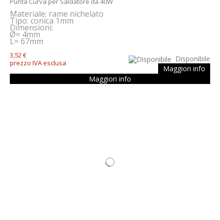
Punta Curva per Saldatore da 40W
Materiale: rame nichelato
Tipo
: conica 1mm
Dimensioni:
Ø= 4mm
L= 67mm
3,52 €
Disponibile
prezzo IVA esclusa
Maggiori info
Maggiori info