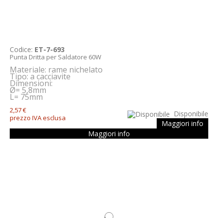
Codice:
ET-7-693
Punta Dritta per Saldatore 60W
Materiale: rame nichelato
Tipo
: a cacciavite
Dimensioni:
Ø= 5,8mm
L= 75mm
2,57 €
Disponibile
prezzo IVA esclusa
Maggiori info
Maggiori info