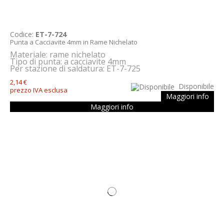
Codice:
ET-7-724
Punta a Cacciavite 4mm in Rame Nichelato
Materiale: rame nichelato
Tipo di punta: a cacciavite 4mm
Per stazione di saldatura: ET-7-725
2,14 €
Disponibile
prezzo IVA esclusa
Maggiori info
Maggiori info