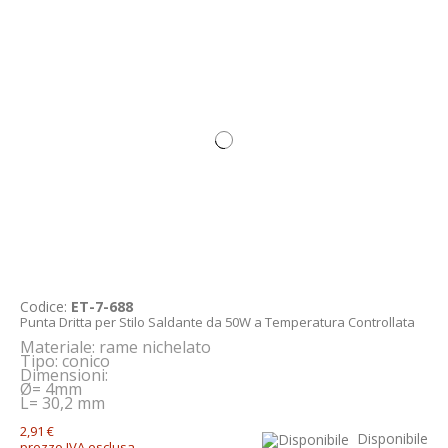
Codice:
ET-7-688
Punta Dritta per Stilo Saldante da 50W a Temperatura Controllata
Materiale: rame nichelato
Tipo
: conico
Dimensioni:
Ø= 4mm
L= 30,2 mm
2,91 €
Disponibile
prezzo IVA esclusa