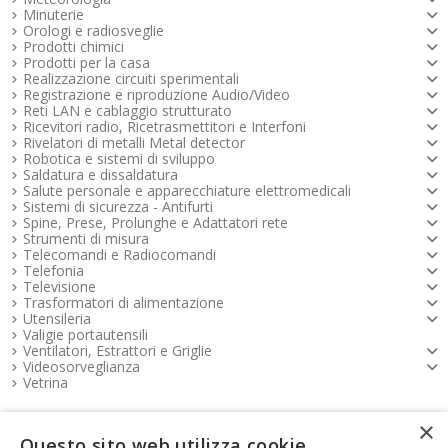
Minuterie
Orologi e radiosveglie
Prodotti chimici
Prodotti per la casa
Realizzazione circuiti sperimentali
Registrazione e riproduzione Audio/Video
Reti LAN e cablaggio strutturato
Ricevitori radio, Ricetrasmettitori e Interfoni
Rivelatori di metalli Metal detector
Robotica e sistemi di sviluppo
Saldatura e dissaldatura
Salute personale e apparecchiature elettromedicali
Sistemi di sicurezza - Antifurti
Spine, Prese, Prolunghe e Adattatori rete
Strumenti di misura
Telecomandi e Radiocomandi
Telefonia
Televisione
Trasformatori di alimentazione
Utensileria
Valigie portautensili
Ventilatori, Estrattori e Griglie
Videosorveglianza
Vetrina
×
Pagamenti FOOTER
Questo sito web utilizza cookie