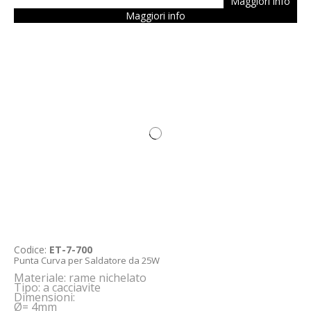
Maggiori info
Maggiori info
Codice:
ET-7-700
Punta Curva per Saldatore da 25W
Materiale: rame nichelato
Tipo
: a cacciavite
Dimensioni:
Ø= 4mm