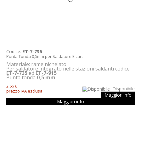
Codice:
ET-7-736
Punta Tonda 0,5mm per Saldatore Elcart
Materiale: rame nichelato
Per saldatore integrato nelle stazioni saldanti codice
ET-7-735
ed
ET-7-915
Punta tonda
0,5 mm
2,66 €
Disponibile
prezzo IVA esclusa
Maggiori info
Maggiori info