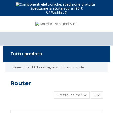
Spedizione gratuita sopra i 90 €
Wishlist (
)
Tutti i prodotti
Home
Reti LAN e cablaggio strutturato
Router
Router
Prezzo, da meno caro a più caro
3