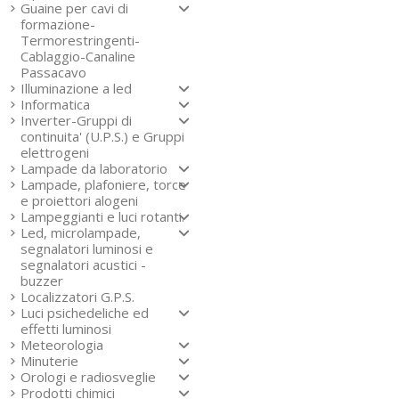
Guaine per cavi di
formazione-
Termorestringenti-
Cablaggio-Canaline
Passacavo
Illuminazione a led
Informatica
Inverter-Gruppi di
continuita' (U.P.S.) e Gruppi
elettrogeni
Lampade da laboratorio
Lampade, plafoniere, torce
e proiettori alogeni
Lampeggianti e luci rotanti.
Led, microlampade,
segnalatori luminosi e
segnalatori acustici -
buzzer
Localizzatori G.P.S.
Luci psichedeliche ed
effetti luminosi
Meteorologia
Minuterie
Orologi e radiosveglie
Prodotti chimici