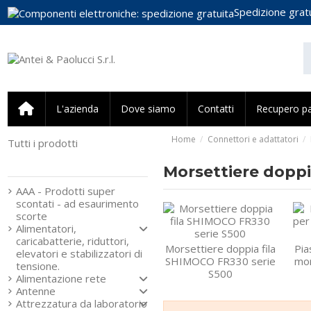
Spedizione gratu
L'azienda
Dove siamo
Contatti
Recupero p
Home
Connettori e adattatori
Tutti i prodotti
Strumenti e componenti
per l’elettronica
Morsettiere doppi
AAA - Prodotti super
scontati - ad esaurimento
scorte
Alimentatori,
caricabatterie, riduttori,
Morsettiere doppia fila
Pia
elevatori e stabilizzatori di
SHIMOCO FR330 serie
mor
tensione.
S500
Alimentazione rete
Antenne
Attrezzatura da laboratorio