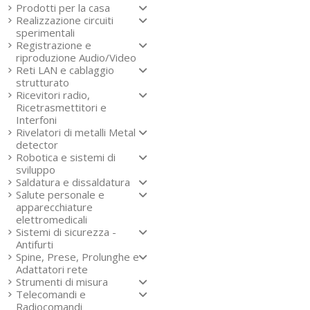
Prodotti per la casa
Realizzazione circuiti
sperimentali
Registrazione e
riproduzione Audio/Video
Reti LAN e cablaggio
strutturato
Ricevitori radio,
Ricetrasmettitori e
Interfoni
Rivelatori di metalli Metal
detector
Robotica e sistemi di
sviluppo
Saldatura e dissaldatura
Salute personale e
apparecchiature
elettromedicali
Sistemi di sicurezza -
Antifurti
Spine, Prese, Prolunghe e
Adattatori rete
Strumenti di misura
Telecomandi e
Radiocomandi