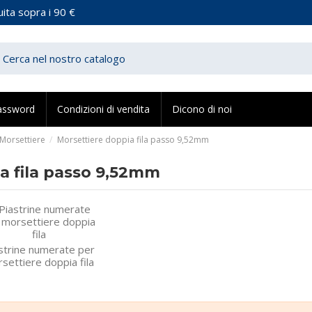
ita sopra i 90 €
assword
Condizioni di vendita
Dicono di noi
Morsettiere
Morsettiere doppia fila passo 9,52mm
a fila passo 9,52mm
strine numerate per
settiere doppia fila