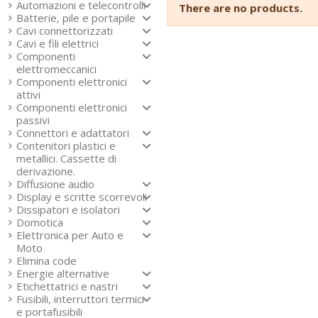
Automazioni e telecontrolli
There are no products.
Batterie, pile e portapile
Cavi connettorizzati
Cavi e fili elettrici
Componenti
elettromeccanici
Componenti elettronici
attivi
Componenti elettronici
passivi
Connettori e adattatori
Contenitori plastici e
metallici. Cassette di
derivazione.
Diffusione audio
Display e scritte scorrevoli
Dissipatori e isolatori
Domotica
Elettronica per Auto e
Moto
Elimina code
Energie alternative
Etichettatrici e nastri
Fusibili, interruttori termici
e portafusibili