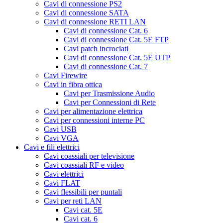
Cavi di connessione PS2
Cavi di connessione SATA
Cavi di connessione RETI LAN
Cavi di connessione Cat. 6
Cavi di connessione Cat. 5E FTP
Cavi patch incrociati
Cavi di connessione Cat. 5E UTP
Cavi di connessione Cat. 7
Cavi Firewire
Cavi in fibra ottica
Cavi per Trasmissione Audio
Cavi per Connessioni di Rete
Cavi per alimentazione elettrica
Cavi per connessioni interne PC
Cavi USB
Cavi VGA
Cavi e fili elettrici
Cavi coassiali per televisione
Cavi coassiali RF e video
Cavi elettrici
Cavi FLAT
Cavi flessibili per puntali
Cavi per reti LAN
Cavi cat. 5E
Cavi cat. 6