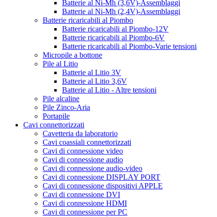
Batterie al Ni-Mh (3,6V)-Assemblaggi
Batterie al Ni-Mh (2,4V)-Assemblaggi
Batterie ricaricabili al Piombo
Batterie ricaricabili al Piombo-12V
Batterie ricaricabili al Piombo-6V
Batterie ricaricabili al Piombo-Varie tensioni
Micropile a bottone
Pile al Litio
Batterie al Litio 3V
Batterie al Litio 3,6V
Batterie al Litio - Altre tensioni
Pile alcaline
Pile Zinco-Aria
Portapile
Cavi connettorizzati
Cavetteria da laboratorio
Cavi coassiali connettorizzati
Cavi di connessione video
Cavi di connessione audio
Cavi di connessione audio-video
Cavi di connessione DISPLAY PORT
Cavi di connessione dispositivi APPLE
Cavi di connessione DVI
Cavi di connessione HDMI
Cavi di connessione per PC