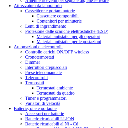
Antenne riceventi per segnale digitale-terrestre
Attrezzatura da laboratorio
Cassettiere e portaminuterie
Cassettiere componibili
Contenitori per minuterie
Lenti di ingrandimento
Protezione dalle scariche elettrostatiche (ESD)
Materiali antistatici per gli operatori
Materiali antistatici per le postazioni
Automazioni e telecontrolli
Controllo carichi ON/OFF wireless
Cronotermostati
Dimmer
Interruttori crepuscolari
Prese telecomandate
Telecontrolli
Termostati
Termostati ambiente
Termostati da quadro
Timer e programmatori
Variatori di velocità
Batterie, pile e portapile
Accessori per batterie
Batterie ricaricabili LI-ION
Batterie ricaricabili al Ni - Cd