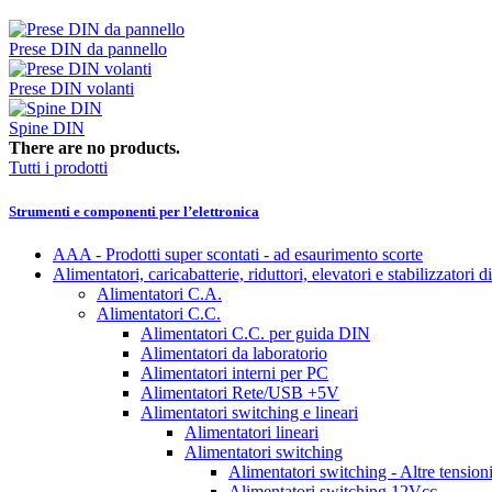
Prese DIN da pannello
Prese DIN volanti
Spine DIN
There are no products.
Tutti i prodotti
Strumenti e componenti per l’elettronica
AAA - Prodotti super scontati - ad esaurimento scorte
Alimentatori, caricabatterie, riduttori, elevatori e stabilizzatori d
Alimentatori C.A.
Alimentatori C.C.
Alimentatori C.C. per guida DIN
Alimentatori da laboratorio
Alimentatori interni per PC
Alimentatori Rete/USB +5V
Alimentatori switching e lineari
Alimentatori lineari
Alimentatori switching
Alimentatori switching - Altre tension
Alimentatori switching 12Vcc