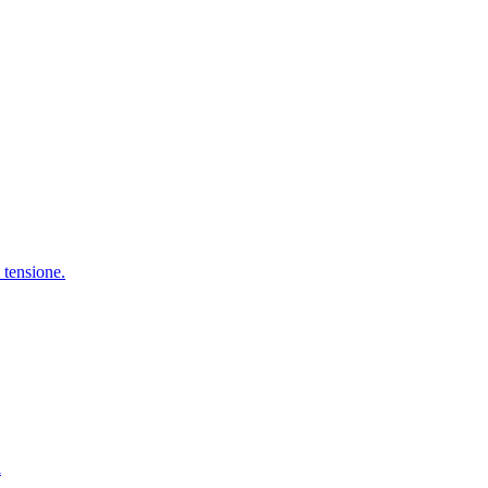
i tensione.
i