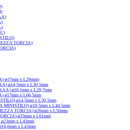
D)
I)
AA)
A)
A)
SC)
 STILO)
C MEZZA TORCIA)
 TORCIA)
3A) ø17mm x L29mm)
3AA) ø14,5mm x L30,5mm
/3AAA) ø10,1mm x L29,7mm
3A) ø17mm x L66,5mm
A STILO) ø14,5mm x L50,5mm
AAA MINISTILO) ø10,5mm x L44,5mm
 C MEZZA TORCIA) ø26mm x L50mm
D TORCIA) ø33mm x L61mm
C) ø23mm x L43mm
 ø16,6mm x L43mm