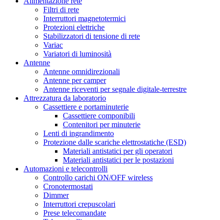
Alimentazione rete
Filtri di rete
Interruttori magnetotermici
Protezioni elettriche
Stabilizzatori di tensione di rete
Variac
Variatori di luminosità
Antenne
Antenne omnidirezionali
Antenne per camper
Antenne riceventi per segnale digitale-terrestre
Attrezzatura da laboratorio
Cassettiere e portaminuterie
Cassettiere componibili
Contenitori per minuterie
Lenti di ingrandimento
Protezione dalle scariche elettrostatiche (ESD)
Materiali antistatici per gli operatori
Materiali antistatici per le postazioni
Automazioni e telecontrolli
Controllo carichi ON/OFF wireless
Cronotermostati
Dimmer
Interruttori crepuscolari
Prese telecomandate