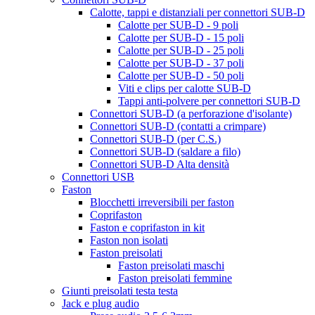
Calotte, tappi e distanziali per connettori SUB-D
Calotte per SUB-D - 9 poli
Calotte per SUB-D - 15 poli
Calotte per SUB-D - 25 poli
Calotte per SUB-D - 37 poli
Calotte per SUB-D - 50 poli
Viti e clips per calotte SUB-D
Tappi anti-polvere per connettori SUB-D
Connettori SUB-D (a perforazione d'isolante)
Connettori SUB-D (contatti a crimpare)
Connettori SUB-D (per C.S.)
Connettori SUB-D (saldare a filo)
Connettori SUB-D Alta densità
Connettori USB
Faston
Blocchetti irreversibili per faston
Coprifaston
Faston e coprifaston in kit
Faston non isolati
Faston preisolati
Faston preisolati maschi
Faston preisolati femmine
Giunti preisolati testa testa
Jack e plug audio