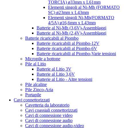
TORCIA) ø33mm x L61mm
Elementi singoli al Ni-Mh (FORMATO
SC) ø23mm x L43mm
Elementi singoli Ni-Mh(FORMATO
4/5A) ø16,6mm x L43mm
Batterie al Ni-Mh (3,6V)-Assemblaggi
Batterie al Ni-Mh (2,4V)-Assemblaggi
Batterie ricaricabili al Piombo
Batterie ricaricabili al Piombo-12V
Batterie ricaricabili al Piombo-6V
Batterie ricaricabili al Piombo-Varie tensioni
Micropile a bottone
Pile al Litio
Batterie al Litio 3V
Batterie al Litio 3,6V
Batterie al Litio - Altre tensioni
Pile alcaline
Pile Zinco-Aria
Portapile
Cavi connettorizzati
Cavetteria da laboratorio
Cavi coassiali connettorizzati
Cavi di connessione video
Cavi di connessione audio
Cavi di connessione audio-video