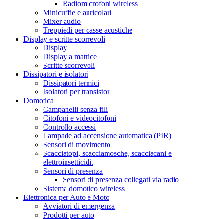
Radiomicrofoni wireless
Minicuffie e auricolari
Mixer audio
Treppiedi per casse acustiche
Display e scritte scorrevoli
Display
Display a matrice
Scritte scorrevoli
Dissipatori e isolatori
Dissipatori termici
Isolatori per transistor
Domotica
Campanelli senza fili
Citofoni e videocitofoni
Controllo accessi
Lampade ad accensione automatica (PIR)
Sensori di movimento
Scacciatopi, scacciamosche, scacciacani e
elettroinsetticidi.
Sensori di presenza
Sensori di presenza collegati via radio
Sistema domotico wireless
Elettronica per Auto e Moto
Avviatori di emergenza
Prodotti per auto