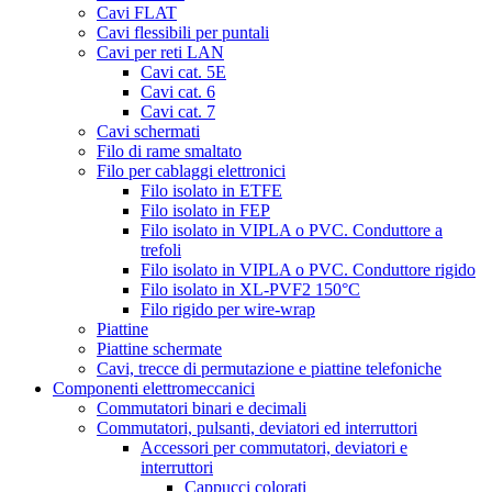
Cavi FLAT
Cavi flessibili per puntali
Cavi per reti LAN
Cavi cat. 5E
Cavi cat. 6
Cavi cat. 7
Cavi schermati
Filo di rame smaltato
Filo per cablaggi elettronici
Filo isolato in ETFE
Filo isolato in FEP
Filo isolato in VIPLA o PVC. Conduttore a
trefoli
Filo isolato in VIPLA o PVC. Conduttore rigido
Filo isolato in XL-PVF2 150°C
Filo rigido per wire-wrap
Piattine
Piattine schermate
Cavi, trecce di permutazione e piattine telefoniche
Componenti elettromeccanici
Commutatori binari e decimali
Commutatori, pulsanti, deviatori ed interruttori
Accessori per commutatori, deviatori e
interruttori
Cappucci colorati