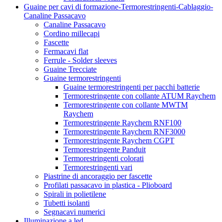
Guaine per cavi di formazione-Termorestringenti-Cablaggio-
Canaline Passacavo
Canaline Passacavo
Cordino millecapi
Fascette
Fermacavi flat
Ferrule - Solder sleeves
Guaine Trecciate
Guaine termorestringenti
Guaine termorestringenti per pacchi batterie
Termorestringente con collante ATUM Raychem
Termorestringente con collante MWTM
Raychem
Termorestringente Raychem RNF100
Termorestringente Raychem RNF3000
Termorestringente Raychem CGPT
Termorestringente Panduit
Termorestringenti colorati
Termorestringenti vari
Piastrine di ancoraggio per fascette
Profilati passacavo in plastica - Plioboard
Spirali in polietilene
Tubetti isolanti
Segnacavi numerici
Illuminazione a led