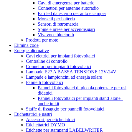
Cavi di emergenza per batterie
Connettori per antenne autoradio
Fari led da esterno per auto e camper
Morsetti per batteria
Sensori di retromarcia
Spine e prese per accendisigari
Vivavoce bluetooth
Prodotti per moto
Elimina code
Energie alternative
Cavi elettrici per impianti fotovoltaici
Centraline di controllo
Connettori per impianti fotovoltaici
Lampade E27 A BASSA TENSIONE 12V-24V
Lampade e lampioncini ad energia solare
Pannelli fotovoltaici
Pannelli fotovoltaici di piccola potenza e per usi
didattici
Pannelli fotovoltaici per impianti stand-alone -
anche in kit
Staffe di fissaggio per pannelli fotovoltaici
Etichettatrici e nastri
Accessori per etichettatrici
Etichettatrici DYMO
Etichette per stampanti LABELWRITER