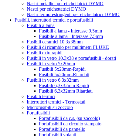
Nastri metallici per etichettatrici DYMO
Nastri per etichettatrici DYMO
Nastri termorestringenti per etichettatrici DYMO
Fusibili, interruttori termici e portafusibili
Fusibili a lama
Fusibili a lama - Interasse 9,5mm
Fusibile a lama - Interasse 7,5mm
Fusibili ceramici 10,3x38mm
Fusibili di ricambio per multimetri FLUKE
Fusibili extrarapidi
Fusibili in vetro 10,3x38 e portafusibili - dorati
Fusibili in vetro 5x20mm
Fusibili 5x20mm-Rapidi
Fusibili 5x20mm-Ritardati
Fusibili in vetro 6,3x32mm
Fusibili 6,3x32mm Rapidi
Fusibili 6,3x32mm Ritardati
Fusibili termici
Interruttori termici - Termostati
Microfusibili su zoccolo
Portafusibili
Portafusibili da c.s. (su zoccolo)
Portafusibili da circuito stampato
Portafusibili da pannello
Portafusibili volanti