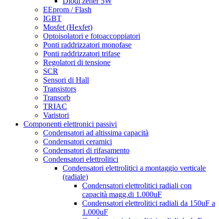
Diodi zener 5W
EEprom / Flash
IGBT
Mosfet (Hexfet)
Optoisolatori e fotoaccoppiatori
Ponti raddrizzatori monofase
Ponti raddrizzatori trifase
Regolatori di tensione
SCR
Sensori di Hall
Transistors
Transorb
TRIAC
Varistori
Componenti elettronici passivi
Condensatori ad altissima capacità
Condensatori ceramici
Condensatori di rifasamento
Condensatori elettrolitici
Condensatori elettrolitici a montaggio verticale
(radiale)
Condensatori elettrolitici radiali con
capacità magg.di 1.000uF
Condensatori elettrolitici radiali da 150uF a
1.000uF