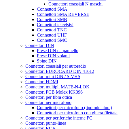
Connettori coassiali N maschi
Connettori SMA
Connettori SMA REVERSE
Connettori SMB
Connettori televisivi
Connettori TNC
Connettori UHF
Connettori SMC
Connettori DIN
Prese DIN da pannello
Prese DIN volanti
Spine DIN
Connettori coassiali per autoradio
Connettori EUROCARD DIN 41612
Connettori mini DIN / S-VHS
Connettori HDMI
Connettori multipli MATE-N-LOK
Connettori PCB Molex KK396
Connettori per fibra ottica
Connettori per microfono
Connettori per microfono (tipo miniatura)
Connettori per microfono con ghiera filettata
Connettori per periferiche interne PC
Connettori punto-linea
Connettori RCA