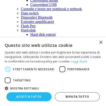
Convertitori seriali
Convertitori USB
Custodie e borse per notebook e netbook
Data switch
Dispositivi Bluetooth
Extender amplificatori
Flash Pen
Hard-disk
Hard disk esterni
Hard disk interni
×
HUB USB
Questo sito web utilizza cookie
iPAD e iPAD2 (Accessori)
Lampade per computer
Questo sito web utilizza i cookie per migliorare la tua esperienza di
Lettori di barcode
navigazione. Utilizzando il nostro sito web acconsenti a tutti i cookie
Lettori di schede di memoria SD
in conformità con la nostra policy per i cookie.
Leggi di più
Lettori di smart card
Microfoni multimediali
STRETTAMENTE NECESSARI
PERFORMANCE
Modem
Monitor
TARGETING
Mouse
Schede audio
MOSTRA DETTAGLI
Schede di espansione
Schede di espansione PCI (varie)
ACCETTA TUTTO
RIFIUTA TUTTO
Schede PCMCIA
Schede di memoria - SD card