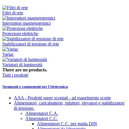
Filtri di rete
Interruttori magnetotermici
Protezioni elettriche
Stabilizzatori di tensione di rete
Variac
Variatori di luminosità
There are no products.
Tutti i prodotti
Strumenti e componenti per l’elettronica
AAA - Prodotti super scontati - ad esaurimento scorte
Alimentatori, caricabatterie, riduttori, elevatori e stabilizzatori
di tensione.
Alimentatori C.A.
Alimentatori C.C.
Alimentatori C.C. per guida DIN
Alimentatori da laboratorio