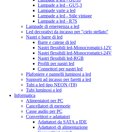
Lampade a led - GU5,3
Lampade varie a led
Lampade a led - Stile vintage
Lampade a led - R7S
Lampade di emergenza a led
Led decorativi da incasso per "cielo stellato"
Nastri e barre di led
Barre e catene di led
Nastri flessibili led-Monocromatici-12V
Nastri flessibili led-Monocromatici-24V
Nastri flessibili led-RGB
Profili per nastri led
Connettori per nastri led
Plafoniere e pannelli luminosi a led
Supporti ad incasso per faretti a led
Tubi a led tipo NEON (T8)
Tubi luminosi a led
Informatica
Alimentatori per PC
Cancellatori di memorie
Casse audio per PC
Convertitori e adattatori
Adattatori da SATA a IDE
Adattatori di alimentazione