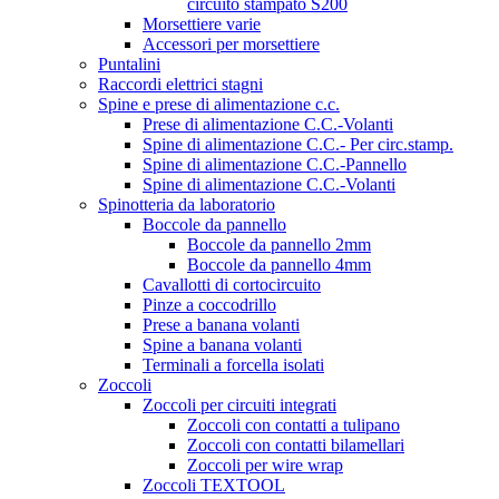
circuito stampato S200
Morsettiere varie
Accessori per morsettiere
Puntalini
Raccordi elettrici stagni
Spine e prese di alimentazione c.c.
Prese di alimentazione C.C.-Volanti
Spine di alimentazione C.C.- Per circ.stamp.
Spine di alimentazione C.C.-Pannello
Spine di alimentazione C.C.-Volanti
Spinotteria da laboratorio
Boccole da pannello
Boccole da pannello 2mm
Boccole da pannello 4mm
Cavallotti di cortocircuito
Pinze a coccodrillo
Prese a banana volanti
Spine a banana volanti
Terminali a forcella isolati
Zoccoli
Zoccoli per circuiti integrati
Zoccoli con contatti a tulipano
Zoccoli con contatti bilamellari
Zoccoli per wire wrap
Zoccoli TEXTOOL