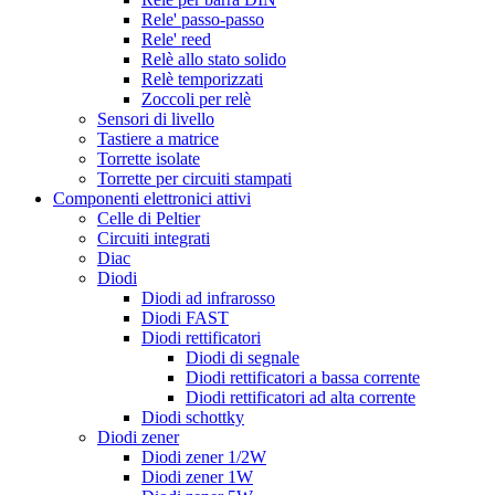
Rele' passo-passo
Rele' reed
Relè allo stato solido
Relè temporizzati
Zoccoli per relè
Sensori di livello
Tastiere a matrice
Torrette isolate
Torrette per circuiti stampati
Componenti elettronici attivi
Celle di Peltier
Circuiti integrati
Diac
Diodi
Diodi ad infrarosso
Diodi FAST
Diodi rettificatori
Diodi di segnale
Diodi rettificatori a bassa corrente
Diodi rettificatori ad alta corrente
Diodi schottky
Diodi zener
Diodi zener 1/2W
Diodi zener 1W