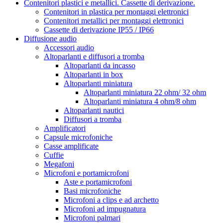
Contenitori plastici e metallici. Cassette di derivazione.
Contenitori in plastica per montaggi elettronici
Contenitori metallici per montaggi elettronici
Cassette di derivazione IP55 / IP66
Diffusione audio
Accessori audio
Altoparlanti e diffusori a tromba
Altoparlanti da incasso
Altoparlanti in box
Altoparlanti miniatura
Altoparlanti miniatura 22 ohm/ 32 ohm
Altoparlanti miniatura 4 ohm/8 ohm
Altoparlanti nautici
Diffusori a tromba
Amplificatori
Capsule microfoniche
Casse amplificate
Cuffie
Megafoni
Microfoni e portamicrofoni
Aste e portamicrofoni
Basi microfoniche
Microfoni a clips e ad archetto
Microfoni ad impugnatura
Microfoni palmari