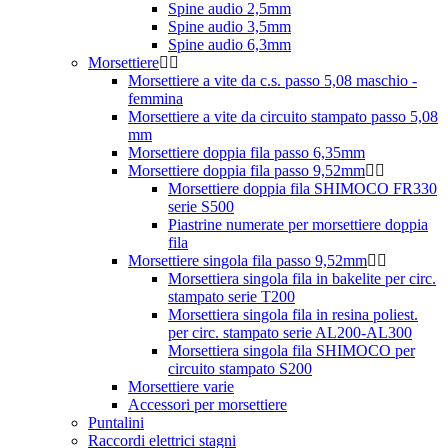
Spine audio 2,5mm
Spine audio 3,5mm
Spine audio 6,3mm
Morsettiere
Morsettiere a vite da c.s. passo 5,08 maschio -
femmina
Morsettiere a vite da circuito stampato passo 5,08
mm
Morsettiere doppia fila passo 6,35mm
Morsettiere doppia fila passo 9,52mm
Morsettiere doppia fila SHIMOCO FR330
serie S500
Piastrine numerate per morsettiere doppia
fila
Morsettiere singola fila passo 9,52mm
Morsettiera singola fila in bakelite per circ.
stampato serie T200
Morsettiera singola fila in resina poliest.
per circ. stampato serie AL200-AL300
Morsettiera singola fila SHIMOCO per
circuito stampato S200
Morsettiere varie
Accessori per morsettiere
Puntalini
Raccordi elettrici stagni