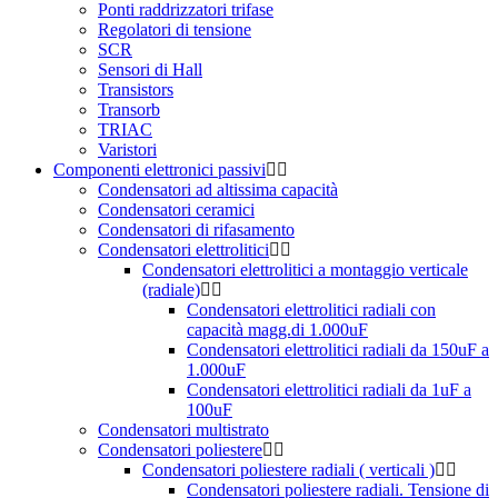
Ponti raddrizzatori trifase
Regolatori di tensione
SCR
Sensori di Hall
Transistors
Transorb
TRIAC
Varistori
Componenti elettronici passivi
Condensatori ad altissima capacità
Condensatori ceramici
Condensatori di rifasamento
Condensatori elettrolitici
Condensatori elettrolitici a montaggio verticale
(radiale)
Condensatori elettrolitici radiali con
capacità magg.di 1.000uF
Condensatori elettrolitici radiali da 150uF a
1.000uF
Condensatori elettrolitici radiali da 1uF a
100uF
Condensatori multistrato
Condensatori poliestere
Condensatori poliestere radiali ( verticali )
Condensatori poliestere radiali. Tensione di