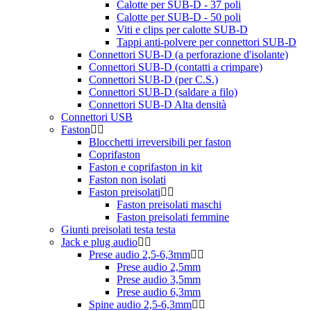
Calotte per SUB-D - 37 poli
Calotte per SUB-D - 50 poli
Viti e clips per calotte SUB-D
Tappi anti-polvere per connettori SUB-D
Connettori SUB-D (a perforazione d'isolante)
Connettori SUB-D (contatti a crimpare)
Connettori SUB-D (per C.S.)
Connettori SUB-D (saldare a filo)
Connettori SUB-D Alta densità
Connettori USB
Faston
Blocchetti irreversibili per faston
Coprifaston
Faston e coprifaston in kit
Faston non isolati
Faston preisolati
Faston preisolati maschi
Faston preisolati femmine
Giunti preisolati testa testa
Jack e plug audio
Prese audio 2,5-6,3mm
Prese audio 2,5mm
Prese audio 3,5mm
Prese audio 6,3mm
Spine audio 2,5-6,3mm