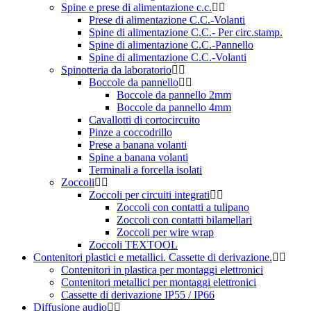
Spine e prese di alimentazione c.c.
Prese di alimentazione C.C.-Volanti
Spine di alimentazione C.C.- Per circ.stamp.
Spine di alimentazione C.C.-Pannello
Spine di alimentazione C.C.-Volanti
Spinotteria da laboratorio
Boccole da pannello
Boccole da pannello 2mm
Boccole da pannello 4mm
Cavallotti di cortocircuito
Pinze a coccodrillo
Prese a banana volanti
Spine a banana volanti
Terminali a forcella isolati
Zoccoli
Zoccoli per circuiti integrati
Zoccoli con contatti a tulipano
Zoccoli con contatti bilamellari
Zoccoli per wire wrap
Zoccoli TEXTOOL
Contenitori plastici e metallici. Cassette di derivazione.
Contenitori in plastica per montaggi elettronici
Contenitori metallici per montaggi elettronici
Cassette di derivazione IP55 / IP66
Diffusione audio