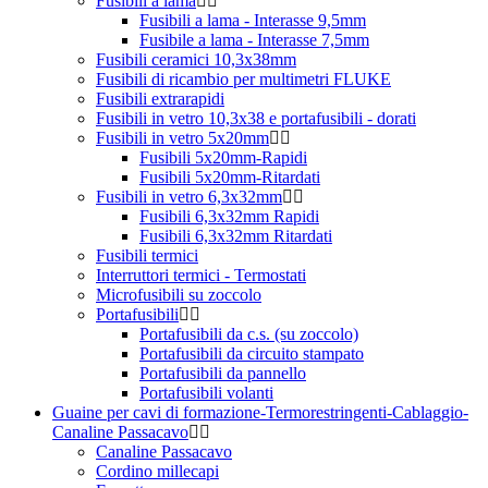
Fusibili a lama
Fusibili a lama - Interasse 9,5mm
Fusibile a lama - Interasse 7,5mm
Fusibili ceramici 10,3x38mm
Fusibili di ricambio per multimetri FLUKE
Fusibili extrarapidi
Fusibili in vetro 10,3x38 e portafusibili - dorati
Fusibili in vetro 5x20mm
Fusibili 5x20mm-Rapidi
Fusibili 5x20mm-Ritardati
Fusibili in vetro 6,3x32mm
Fusibili 6,3x32mm Rapidi
Fusibili 6,3x32mm Ritardati
Fusibili termici
Interruttori termici - Termostati
Microfusibili su zoccolo
Portafusibili
Portafusibili da c.s. (su zoccolo)
Portafusibili da circuito stampato
Portafusibili da pannello
Portafusibili volanti
Guaine per cavi di formazione-Termorestringenti-Cablaggio-
Canaline Passacavo
Canaline Passacavo
Cordino millecapi