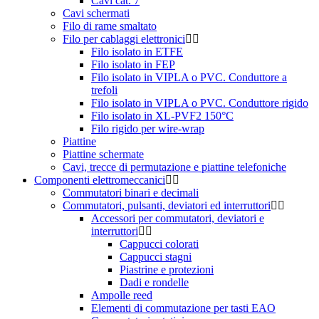
Cavi cat. 7
Cavi schermati
Filo di rame smaltato
Filo per cablaggi elettronici
Filo isolato in ETFE
Filo isolato in FEP
Filo isolato in VIPLA o PVC. Conduttore a
trefoli
Filo isolato in VIPLA o PVC. Conduttore rigido
Filo isolato in XL-PVF2 150°C
Filo rigido per wire-wrap
Piattine
Piattine schermate
Cavi, trecce di permutazione e piattine telefoniche
Componenti elettromeccanici
Commutatori binari e decimali
Commutatori, pulsanti, deviatori ed interruttori
Accessori per commutatori, deviatori e
interruttori
Cappucci colorati
Cappucci stagni
Piastrine e protezioni
Dadi e rondelle
Ampolle reed
Elementi di commutazione per tasti EAO