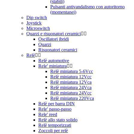
(stabili)
Pulsanti antivandalismo con autoritorno
(momentanei)
Dip switch
Joystick
Microswitch
Quarzi e risuonatori ceramici
Oscillatori ibridi
Quarzi
Risuonatori ceramici
Relè
Relè automotive
Rele' miniatura
Relè miniatura 5-6Vcc
Relè miniatura 12Vcc
Relè miniatura 12Vca
Relè miniatura 24Vca
Relè miniatura 24Vcc
Relè miniatura 220Vca
Relè per barra DIN
Rele' passo-passo
Rele' reed
Relè allo stato solido
Relè temporizzati
Zoccoli per relè