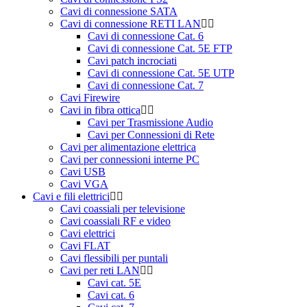
Cavi di connessione SATA
Cavi di connessione RETI LAN
Cavi di connessione Cat. 6
Cavi di connessione Cat. 5E FTP
Cavi patch incrociati
Cavi di connessione Cat. 5E UTP
Cavi di connessione Cat. 7
Cavi Firewire
Cavi in fibra ottica
Cavi per Trasmissione Audio
Cavi per Connessioni di Rete
Cavi per alimentazione elettrica
Cavi per connessioni interne PC
Cavi USB
Cavi VGA
Cavi e fili elettrici
Cavi coassiali per televisione
Cavi coassiali RF e video
Cavi elettrici
Cavi FLAT
Cavi flessibili per puntali
Cavi per reti LAN
Cavi cat. 5E
Cavi cat. 6