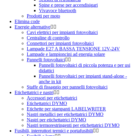
Spine e prese per accendisigari
Vivavoce bluetooth
Prodotti per moto
Elimina code
Energie alternative
Cavi elettrici per impianti fotovoltaici
Centraline di controllo
Connettori per impianti fotovoltaici
Lampade E27 A BASSA TENSIONE 12V-24V
Lampade e lampioncini ad energia solare
Pannelli fotovoltaici
Pannelli fotovoltaici di piccola potenza e per usi
didattici
Pannelli fotovoltaici per impianti stand-alone -
anche in kit
Staffe di fissaggio per pannelli fotovoltaici
Etichettatrici e nastri
Accessori per etichettatrici
Etichettatrici DYMO
Etichette per stampanti LABELWRITER
Nastri metallici per etichettatrici DYMO
Nastri per etichettatrici DYMO
Nastri termorestringenti per etichettatrici DYMO
Fusibili, interruttori termici e portafusibili