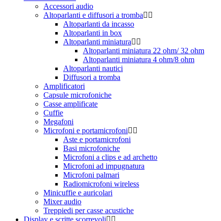
Accessori audio
Altoparlanti e diffusori a tromba
Altoparlanti da incasso
Altoparlanti in box
Altoparlanti miniatura
Altoparlanti miniatura 22 ohm/ 32 ohm
Altoparlanti miniatura 4 ohm/8 ohm
Altoparlanti nautici
Diffusori a tromba
Amplificatori
Capsule microfoniche
Casse amplificate
Cuffie
Megafoni
Microfoni e portamicrofoni
Aste e portamicrofoni
Basi microfoniche
Microfoni a clips e ad archetto
Microfoni ad impugnatura
Microfoni palmari
Radiomicrofoni wireless
Minicuffie e auricolari
Mixer audio
Treppiedi per casse acustiche
Display e scritte scorrevoli