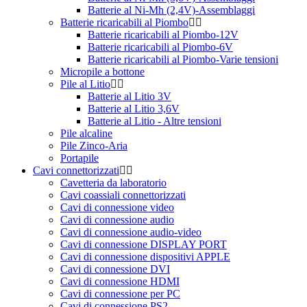
Batterie al Ni-Mh (2,4V)-Assemblaggi
Batterie ricaricabili al Piombo
Batterie ricaricabili al Piombo-12V
Batterie ricaricabili al Piombo-6V
Batterie ricaricabili al Piombo-Varie tensioni
Micropile a bottone
Pile al Litio
Batterie al Litio 3V
Batterie al Litio 3,6V
Batterie al Litio - Altre tensioni
Pile alcaline
Pile Zinco-Aria
Portapile
Cavi connettorizzati
Cavetteria da laboratorio
Cavi coassiali connettorizzati
Cavi di connessione video
Cavi di connessione audio
Cavi di connessione audio-video
Cavi di connessione DISPLAY PORT
Cavi di connessione dispositivi APPLE
Cavi di connessione DVI
Cavi di connessione HDMI
Cavi di connessione per PC
Cavi di connessione PS2