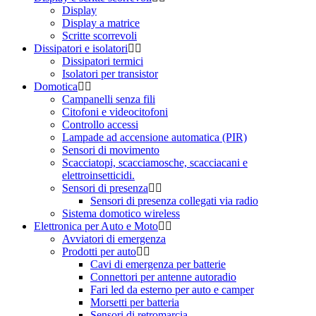
Display
Display a matrice
Scritte scorrevoli
Dissipatori e isolatori
Dissipatori termici
Isolatori per transistor
Domotica
Campanelli senza fili
Citofoni e videocitofoni
Controllo accessi
Lampade ad accensione automatica (PIR)
Sensori di movimento
Scacciatopi, scacciamosche, scacciacani e
elettroinsetticidi.
Sensori di presenza
Sensori di presenza collegati via radio
Sistema domotico wireless
Elettronica per Auto e Moto
Avviatori di emergenza
Prodotti per auto
Cavi di emergenza per batterie
Connettori per antenne autoradio
Fari led da esterno per auto e camper
Morsetti per batteria
Sensori di retromarcia