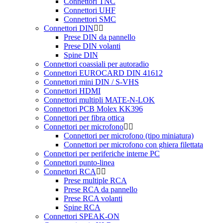
Connettori TNC
Connettori UHF
Connettori SMC
Connettori DIN
Prese DIN da pannello
Prese DIN volanti
Spine DIN
Connettori coassiali per autoradio
Connettori EUROCARD DIN 41612
Connettori mini DIN / S-VHS
Connettori HDMI
Connettori multipli MATE-N-LOK
Connettori PCB Molex KK396
Connettori per fibra ottica
Connettori per microfono
Connettori per microfono (tipo miniatura)
Connettori per microfono con ghiera filettata
Connettori per periferiche interne PC
Connettori punto-linea
Connettori RCA
Prese multiple RCA
Prese RCA da pannello
Prese RCA volanti
Spine RCA
Connettori SPEAK-ON