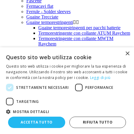
Fascette
Fermacavi flat
Ferrule - Solder sleeves
Guaine Trecciate
Guaine termorestringenti
Guaine termorestringenti per pacchi batterie
Termorestringente con collante ATUM Raychem
Termorestringente con collante MWTM
Raychem
Termorestringente Raychem RNF100
×
Termorestringente Raychem RNF3000
Questo sito web utilizza cookie
Termorestringente Raychem CGPT
Termorestringente Panduit
Questo sito web utilizza i cookie per migliorare la tua esperienza di
Termorestringenti colorati
navigazione. Utilizzando il nostro sito web acconsenti a tutti i cookie
Termorestringenti vari
in conformità con la nostra policy per i cookie.
Leggi di più
Piastrine di ancoraggio per fascette
Profilati passacavo in plastica - Plioboard
STRETTAMENTE NECESSARI
PERFORMANCE
Spirali in polietilene
Tubetti isolanti
TARGETING
Segnacavi numerici
Illuminazione a led
MOSTRA DETTAGLI
Alimentatori a corrente e a tensione costante
Alimentatori a corrente costante per led
ACCETTA TUTTO
RIFIUTA TUTTO
Alimentatori a tensione costante per led
Candele decorative a led