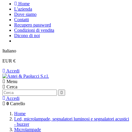
Home
L'azienda
Dove siamo
Contatti
Recupero password
Condizioni di vendita
Dicono di noi
Italiano
EUR €
Accedi
Menu
Cerca
Accedi
0
Carrello
Home
Led, microlampade, segnalatori luminosi e segnalatori acustici
- buzzer
Microlampade