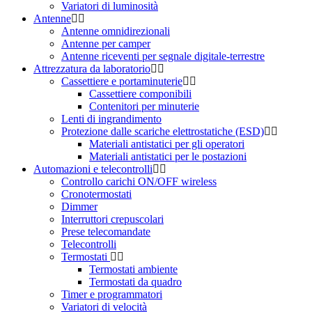
Variatori di luminosità
Antenne
Antenne omnidirezionali
Antenne per camper
Antenne riceventi per segnale digitale-terrestre
Attrezzatura da laboratorio
Cassettiere e portaminuterie
Cassettiere componibili
Contenitori per minuterie
Lenti di ingrandimento
Protezione dalle scariche elettrostatiche (ESD)
Materiali antistatici per gli operatori
Materiali antistatici per le postazioni
Automazioni e telecontrolli
Controllo carichi ON/OFF wireless
Cronotermostati
Dimmer
Interruttori crepuscolari
Prese telecomandate
Telecontrolli
Termostati
Termostati ambiente
Termostati da quadro
Timer e programmatori
Variatori di velocità