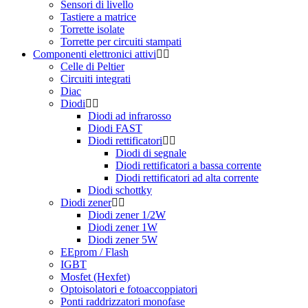
Sensori di livello
Tastiere a matrice
Torrette isolate
Torrette per circuiti stampati
Componenti elettronici attivi
Celle di Peltier
Circuiti integrati
Diac
Diodi
Diodi ad infrarosso
Diodi FAST
Diodi rettificatori
Diodi di segnale
Diodi rettificatori a bassa corrente
Diodi rettificatori ad alta corrente
Diodi schottky
Diodi zener
Diodi zener 1/2W
Diodi zener 1W
Diodi zener 5W
EEprom / Flash
IGBT
Mosfet (Hexfet)
Optoisolatori e fotoaccoppiatori
Ponti raddrizzatori monofase