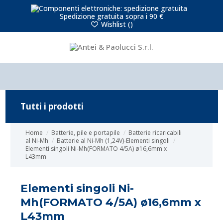
Spedizione gratuita sopra i 90 €
Wishlist (
)
Tutti i prodotti
Home
Batterie, pile e portapile
Batterie ricaricabili
al Ni-Mh
Batterie al Ni-Mh (1,24V)-Elementi singoli
Elementi singoli Ni-Mh(FORMATO 4/5A) ø16,6mm x
L43mm
Elementi singoli Ni-
Mh(FORMATO 4/5A) ø16,6mm x
L43mm