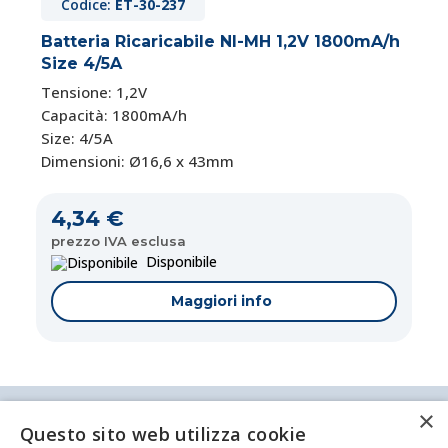
Codice:
ET-30-237
Batteria Ricaricabile NI-MH 1,2V 1800mA/h
Size 4/5A
Tensione: 1,2V
Capacità:
1800mA/h
Size: 4/5A
Dimensioni: Ø16,6 x 43mm
4,34 €
prezzo IVA esclusa
Disponibile
Maggiori info
×
Antei & Paolucci S.r.l. Via Bologna, 70 A-B-C-D La
Questo sito web utilizza cookie
Spezia