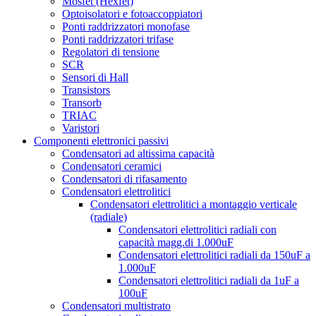
Mosfet (Hexfet)
Optoisolatori e fotoaccoppiatori
Ponti raddrizzatori monofase
Ponti raddrizzatori trifase
Regolatori di tensione
SCR
Sensori di Hall
Transistors
Transorb
TRIAC
Varistori
Componenti elettronici passivi
Condensatori ad altissima capacità
Condensatori ceramici
Condensatori di rifasamento
Condensatori elettrolitici
Condensatori elettrolitici a montaggio verticale
(radiale)
Condensatori elettrolitici radiali con
capacità magg.di 1.000uF
Condensatori elettrolitici radiali da 150uF a
1.000uF
Condensatori elettrolitici radiali da 1uF a
100uF
Condensatori multistrato