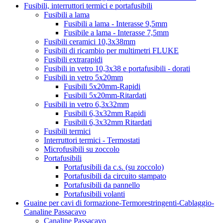
Fusibili, interruttori termici e portafusibili
Fusibili a lama
Fusibili a lama - Interasse 9,5mm
Fusibile a lama - Interasse 7,5mm
Fusibili ceramici 10,3x38mm
Fusibili di ricambio per multimetri FLUKE
Fusibili extrarapidi
Fusibili in vetro 10,3x38 e portafusibili - dorati
Fusibili in vetro 5x20mm
Fusibili 5x20mm-Rapidi
Fusibili 5x20mm-Ritardati
Fusibili in vetro 6,3x32mm
Fusibili 6,3x32mm Rapidi
Fusibili 6,3x32mm Ritardati
Fusibili termici
Interruttori termici - Termostati
Microfusibili su zoccolo
Portafusibili
Portafusibili da c.s. (su zoccolo)
Portafusibili da circuito stampato
Portafusibili da pannello
Portafusibili volanti
Guaine per cavi di formazione-Termorestringenti-Cablaggio-
Canaline Passacavo
Canaline Passacavo