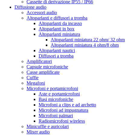
Cassette di derivazione IP55 / IP66
Diffusione audio
Accessori audio
Altoparlanti e diffusori a tromba
Altoparlanti da incasso
Altoparlanti in box
Altoparlanti miniatura
Altoparlanti miniatura 22 ohm/ 32 ohm
Altoparlanti miniatura 4 ohm/8 ohm
Altoparlanti nautici
Diffusori a tromba
Amplificatori
Capsule microfoniche
Casse amplificate
Cuffie
Megafoni
Microfoni e portamicrofoni
Aste e portamicrofoni
Basi microfoniche
Microfoni a clips e ad archetto
Microfoni ad impugnatura
Microfoni palmari
Radiomicrofoni wireless
Minicuffie e auricolari
Mixer audio