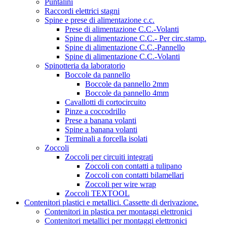
Puntalini
Raccordi elettrici stagni
Spine e prese di alimentazione c.c.
Prese di alimentazione C.C.-Volanti
Spine di alimentazione C.C.- Per circ.stamp.
Spine di alimentazione C.C.-Pannello
Spine di alimentazione C.C.-Volanti
Spinotteria da laboratorio
Boccole da pannello
Boccole da pannello 2mm
Boccole da pannello 4mm
Cavallotti di cortocircuito
Pinze a coccodrillo
Prese a banana volanti
Spine a banana volanti
Terminali a forcella isolati
Zoccoli
Zoccoli per circuiti integrati
Zoccoli con contatti a tulipano
Zoccoli con contatti bilamellari
Zoccoli per wire wrap
Zoccoli TEXTOOL
Contenitori plastici e metallici. Cassette di derivazione.
Contenitori in plastica per montaggi elettronici
Contenitori metallici per montaggi elettronici