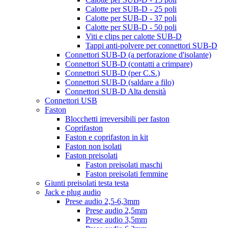
Calotte per SUB-D - 25 poli
Calotte per SUB-D - 37 poli
Calotte per SUB-D - 50 poli
Viti e clips per calotte SUB-D
Tappi anti-polvere per connettori SUB-D
Connettori SUB-D (a perforazione d'isolante)
Connettori SUB-D (contatti a crimpare)
Connettori SUB-D (per C.S.)
Connettori SUB-D (saldare a filo)
Connettori SUB-D Alta densità
Connettori USB
Faston
Blocchetti irreversibili per faston
Coprifaston
Faston e coprifaston in kit
Faston non isolati
Faston preisolati
Faston preisolati maschi
Faston preisolati femmine
Giunti preisolati testa testa
Jack e plug audio
Prese audio 2,5-6,3mm
Prese audio 2,5mm
Prese audio 3,5mm