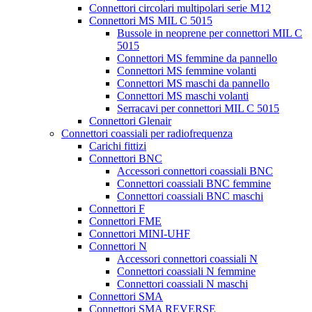
Connettori circolari multipolari serie M12
Connettori MS MIL C 5015
Bussole in neoprene per connettori MIL C
5015
Connettori MS femmine da pannello
Connettori MS femmine volanti
Connettori MS maschi da pannello
Connettori MS maschi volanti
Serracavi per connettori MIL C 5015
Connettori Glenair
Connettori coassiali per radiofrequenza
Carichi fittizi
Connettori BNC
Accessori connettori coassiali BNC
Connettori coassiali BNC femmine
Connettori coassiali BNC maschi
Connettori F
Connettori FME
Connettori MINI-UHF
Connettori N
Accessori connettori coassiali N
Connettori coassiali N femmine
Connettori coassiali N maschi
Connettori SMA
Connettori SMA REVERSE