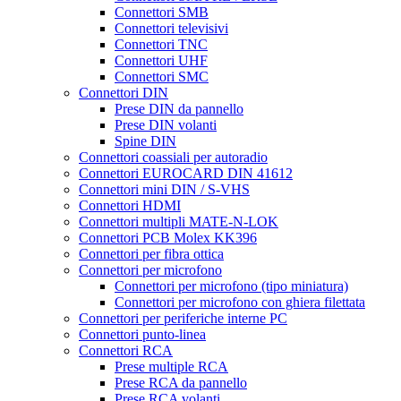
Connettori SMB
Connettori televisivi
Connettori TNC
Connettori UHF
Connettori SMC
Connettori DIN
Prese DIN da pannello
Prese DIN volanti
Spine DIN
Connettori coassiali per autoradio
Connettori EUROCARD DIN 41612
Connettori mini DIN / S-VHS
Connettori HDMI
Connettori multipli MATE-N-LOK
Connettori PCB Molex KK396
Connettori per fibra ottica
Connettori per microfono
Connettori per microfono (tipo miniatura)
Connettori per microfono con ghiera filettata
Connettori per periferiche interne PC
Connettori punto-linea
Connettori RCA
Prese multiple RCA
Prese RCA da pannello
Prese RCA volanti