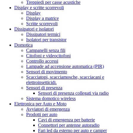
Treppiedi per casse acustiche
Display e scritte scorrevoli
Display
Display a matrice
Scritte scorrevoli
Dissipatori e isolatori
Dissipatori termici
Isolatori per transistor
Domotica
Campanelli senza fili
Citofoni e videocitofoni
Controllo accessi
Lampade ad accensione automatica (PIR)
Sensori di movimento
Scacciatopi, scacciamosche, scacciacani e
elettroinsetticidi.
Sensori di presenza
Sensori di presenza collegati via radio
Sistema domotico wireless
Elettronica per Auto e Moto
Avviatori di emergenza
Prodotti per auto
Cavi di emergenza per batterie
Connettori per antenne autoradio
Fari led da esterno per auto e camper