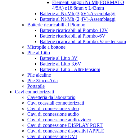
Elementi singoli Ni-Mh(FORMATO
4/5A) ø16,6mm x L43mm
Batterie al Ni-Mh (3,6V)-Assemblaggi
Batterie al Ni-Mh (2,4V)-Assemblaggi
Batterie ricaricabili al Piombo
Batterie ricaricabili al Piombo-12V
Batterie ricaricabili al Piombo-6V
Batterie ricaricabili al Piombo-Varie tensioni
Micropile a bottone
Pile al Litio
Batterie al Litio 3V
Batterie al Litio 3,6V
Batterie al Litio - Altre tensioni
Pile alcaline
Pile Zinco-Aria
Portapile
Cavi connettorizzati
Cavetteria da laboratorio
Cavi coassiali connettorizzati
Cavi di connessione video
Cavi di connessione audio
Cavi di connessione audio-video
Cavi di connessione DISPLAY PORT
Cavi di connessione dispositivi APPLE
Cavi di connessione DVI