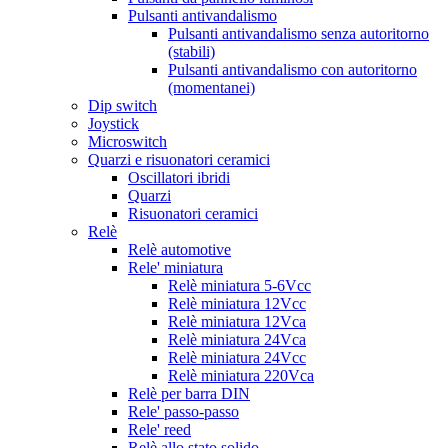
Pulsanti antivandalismo
Pulsanti antivandalismo senza autoritorno
(stabili)
Pulsanti antivandalismo con autoritorno
(momentanei)
Dip switch
Joystick
Microswitch
Quarzi e risuonatori ceramici
Oscillatori ibridi
Quarzi
Risuonatori ceramici
Relè
Relè automotive
Rele' miniatura
Relè miniatura 5-6Vcc
Relè miniatura 12Vcc
Relè miniatura 12Vca
Relè miniatura 24Vca
Relè miniatura 24Vcc
Relè miniatura 220Vca
Relè per barra DIN
Rele' passo-passo
Rele' reed
Relè allo stato solido