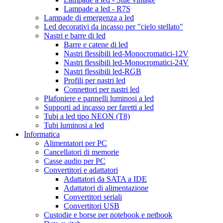
Lampade a led - R7S
Lampade di emergenza a led
Led decorativi da incasso per "cielo stellato"
Nastri e barre di led
Barre e catene di led
Nastri flessibili led-Monocromatici-12V
Nastri flessibili led-Monocromatici-24V
Nastri flessibili led-RGB
Profili per nastri led
Connettori per nastri led
Plafoniere e pannelli luminosi a led
Supporti ad incasso per faretti a led
Tubi a led tipo NEON (T8)
Tubi luminosi a led
Informatica
Alimentatori per PC
Cancellatori di memorie
Casse audio per PC
Convertitori e adattatori
Adattatori da SATA a IDE
Adattatori di alimentazione
Convertitori seriali
Convertitori USB
Custodie e borse per notebook e netbook