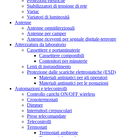
Protezioni elettriche
Stabilizzatori di tensione di rete
Variac
Variatori di luminosità
Antenne
Antenne omnidirezionali
Antenne per camper
Antenne riceventi per segnale digitale-terrestre
Attrezzatura da laboratorio
Cassettiere e portaminuterie
Cassettiere componibili
Contenitori per minuterie
Lenti di ingrandimento
Protezione dalle scariche elettrostatiche (ESD)
Materiali antistatici per gli operatori
Materiali antistatici per le postazioni
Automazioni e telecontrolli
Controllo carichi ON/OFF wireless
Cronotermostati
Dimmer
Interruttori crepuscolari
Prese telecomandate
Telecontrolli
Termostati
Termostati ambiente