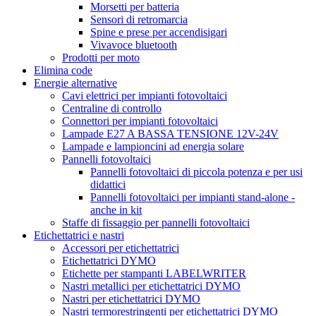
Morsetti per batteria
Sensori di retromarcia
Spine e prese per accendisigari
Vivavoce bluetooth
Prodotti per moto
Elimina code
Energie alternative
Cavi elettrici per impianti fotovoltaici
Centraline di controllo
Connettori per impianti fotovoltaici
Lampade E27 A BASSA TENSIONE 12V-24V
Lampade e lampioncini ad energia solare
Pannelli fotovoltaici
Pannelli fotovoltaici di piccola potenza e per usi
didattici
Pannelli fotovoltaici per impianti stand-alone -
anche in kit
Staffe di fissaggio per pannelli fotovoltaici
Etichettatrici e nastri
Accessori per etichettatrici
Etichettatrici DYMO
Etichette per stampanti LABELWRITER
Nastri metallici per etichettatrici DYMO
Nastri per etichettatrici DYMO
Nastri termorestringenti per etichettatrici DYMO