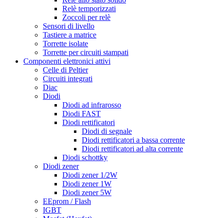
Relè temporizzati
Zoccoli per relè
Sensori di livello
Tastiere a matrice
Torrette isolate
Torrette per circuiti stampati
Componenti elettronici attivi
Celle di Peltier
Circuiti integrati
Diac
Diodi
Diodi ad infrarosso
Diodi FAST
Diodi rettificatori
Diodi di segnale
Diodi rettificatori a bassa corrente
Diodi rettificatori ad alta corrente
Diodi schottky
Diodi zener
Diodi zener 1/2W
Diodi zener 1W
Diodi zener 5W
EEprom / Flash
IGBT