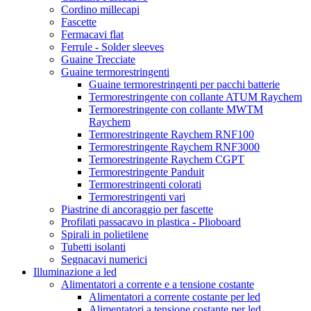
Cordino millecapi
Fascette
Fermacavi flat
Ferrule - Solder sleeves
Guaine Trecciate
Guaine termorestringenti
Guaine termorestringenti per pacchi batterie
Termorestringente con collante ATUM Raychem
Termorestringente con collante MWTM
Raychem
Termorestringente Raychem RNF100
Termorestringente Raychem RNF3000
Termorestringente Raychem CGPT
Termorestringente Panduit
Termorestringenti colorati
Termorestringenti vari
Piastrine di ancoraggio per fascette
Profilati passacavo in plastica - Plioboard
Spirali in polietilene
Tubetti isolanti
Segnacavi numerici
Illuminazione a led
Alimentatori a corrente e a tensione costante
Alimentatori a corrente costante per led
Alimentatori a tensione costante per led