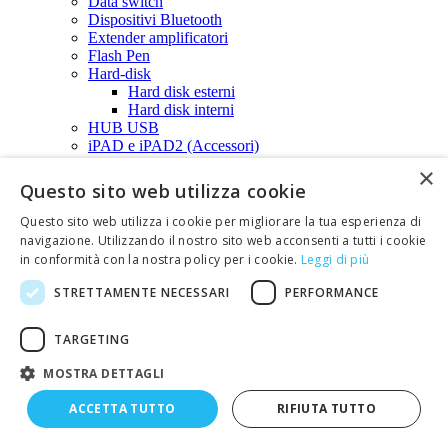
Data switch
Dispositivi Bluetooth
Extender amplificatori
Flash Pen
Hard-disk
Hard disk esterni
Hard disk interni
HUB USB
iPAD e iPAD2 (Accessori)
Lampade per computer
×
Lettori di barcode
Questo sito web utilizza cookie
Lettori di schede di memoria SD
Lettori di smart card
Questo sito web utilizza i cookie per migliorare la tua esperienza di
Microfoni multimediali
navigazione. Utilizzando il nostro sito web acconsenti a tutti i cookie
Modem
in conformità con la nostra policy per i cookie.
Leggi di più
Monitor
Mouse
STRETTAMENTE NECESSARI
PERFORMANCE
Schede audio
Schede di espansione
TARGETING
Schede di espansione PCI (varie)
Schede PCMCIA
MOSTRA DETTAGLI
Schede di memoria - SD card
Accessori per schede di memoria
ACCETTA TUTTO
RIFIUTA TUTTO
Micro SD CARD
SD CARD