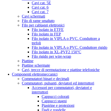
Cavi cat. 5E
Cavi cat. 6
Cavi cat. 7
Cavi schermati
Filo di rame smaltato
Filo per cablaggi elettronici
Filo isolato in ETFE
Filo isolato in FEP
Filo isolato in VIPLA o PVC. Conduttore a
trefoli
Filo isolato in VIPLA o PVC. Conduttore rigido
Filo isolato in XL-PVF2 150°C
Filo rigido per wire-wrap
Piattine
Piattine schermate
Cavi, trecce di permutazione e piattine telefoniche
Componenti elettromeccanici
Commutatori binari e decimali
Commutatori, pulsanti, deviatori ed interruttori
Accessori per commutatori, deviatori e
interruttori
Cappucci colorati
Cappucci stagni
Piastrine e protezioni
Dadi e rondelle