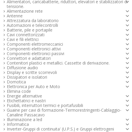
Alimentatori, caricabatterie, riduttori, elevatori e stabilizzatori di
tensione.
Alimentazione rete
Antenne
Attrezzatura da laboratorio
Automazioni e telecontrolli
Batterie, pile e portapile
Cavi connettorizzati
Cavi e fili elettrici
Componenti elettromeccanici
Componenti elettronici attivi
Componenti elettronici passivi
Connettori e adattatori
Contenitori plastici e metallici. Cassette di derivazione.
Diffusione audio
Display e scritte scorrevoli
Dissipatori e isolatori
Domotica
Elettronica per Auto e Moto
Elimina code
Energie alternative
Etichettatrici e nastri
Fusibili, interruttori termici e portafusibili
Guaine per cavi di formazione-Termorestringenti-Cablaggio-
Canaline Passacavo
Illuminazione a led
Informatica
Inverter-Gruppi di continuita' (U.P.S.) e Gruppi elettrogeni