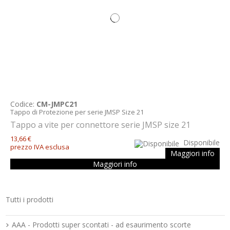
Codice:
CM-JMPC21
Tappo di Protezione per serie JMSP Size 21
Tappo a vite per connettore serie JMSP size 21
13,66 €
Disponibile
prezzo IVA esclusa
Maggiori info
Maggiori info
Tutti i prodotti
Strumenti e componenti per l’elettronica
AAA - Prodotti super scontati - ad esaurimento scorte