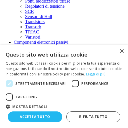
Ponti raddrizzatori trifase
Regolatori di tensione
SCR
Sensori di Hall
Transistors
Transorb
TRIAC
Varistori
Componenti elettronici passivi
Condensatori ad altissima capacità
×
Condensatori ceramici
Questo sito web utilizza cookie
Condensatori di rifasamento
Condensatori elettrolitici
Questo sito web utilizza i cookie per migliorare la tua esperienza di
Condensatori elettrolitici a montaggio verticale
navigazione. Utilizzando il nostro sito web acconsenti a tutti i cookie
(radiale)
in conformità con la nostra policy per i cookie.
Leggi di più
Condensatori elettrolitici radiali con
capacità magg.di 1.000uF
STRETTAMENTE NECESSARI
PERFORMANCE
Condensatori elettrolitici radiali da 150uF a
1.000uF
TARGETING
Condensatori elettrolitici radiali da 1uF a
100uF
MOSTRA DETTAGLI
Condensatori multistrato
Condensatori poliestere
ACCETTA TUTTO
RIFIUTA TUTTO
Condensatori poliestere radiali ( verticali )
Condensatori poliestere radiali. Tensione di