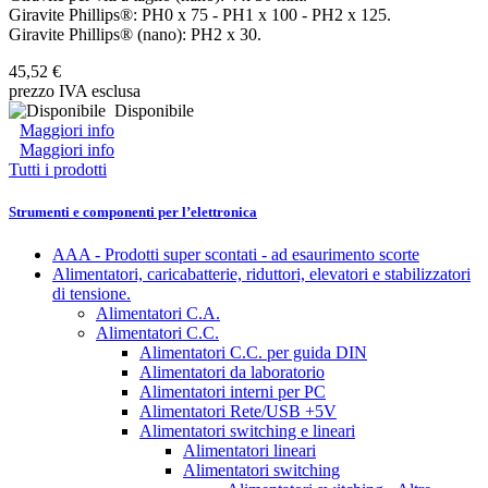
Giravite Phillips®: PH0 x 75 - PH1 x 100 - PH2 x 125.
Giravite Phillips® (nano): PH2 x 30.
45,52 €
prezzo IVA esclusa
Disponibile
Maggiori info
Maggiori info
Tutti i prodotti
Strumenti e componenti per l’elettronica
AAA - Prodotti super scontati - ad esaurimento scorte
Alimentatori, caricabatterie, riduttori, elevatori e stabilizzatori
di tensione.
Alimentatori C.A.
Alimentatori C.C.
Alimentatori C.C. per guida DIN
Alimentatori da laboratorio
Alimentatori interni per PC
Alimentatori Rete/USB +5V
Alimentatori switching e lineari
Alimentatori lineari
Alimentatori switching