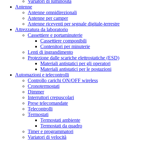
Variatori di luminosità
Antenne
Antenne omnidirezionali
Antenne per camper
Antenne riceventi per segnale digitale-terrestre
Attrezzatura da laboratorio
Cassettiere e portaminuterie
Cassettiere componibili
Contenitori per minuterie
Lenti di ingrandimento
Protezione dalle scariche elettrostatiche (ESD)
Materiali antistatici per gli operatori
Materiali antistatici per le postazioni
Automazioni e telecontrolli
Controllo carichi ON/OFF wireless
Cronotermostati
Dimmer
Interruttori crepuscolari
Prese telecomandate
Telecontrolli
Termostati
Termostati ambiente
Termostati da quadro
Timer e programmatori
Variatori di velocità