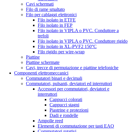
Cavi schermati
Filo di rame smaltato
Filo per cablaggi elettronici
Filo isolato in ETFE
Filo isolato in FEP
Filo isolato in VIPLA o PVC. Conduttore a
trefoli
Filo isolato in VIPLA o PVC. Conduttore rigido
Filo isolato in XL-PVF2 150°C
Filo rigido per wire-wrap
Piattine
Piattine schermate
Cavi, trecce di permutazione e piattine telefoniche
Componenti elettromeccanici
Commutatori binari e decimali
Commutatori, pulsanti, deviatori ed interruttori
Accessori per commutatori, deviatori e
interruttori
Cappucci colorati
Cappucci stagni
Piastrine e protezioni
Dadi e rondelle
Ampolle reed
Elementi di commutazione per tasti EAO
Commutatori rotativi