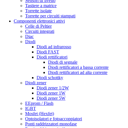
Sensori di livello
Tastiere a matrice
Torrette isolate
Torrette per circuiti stampati
Componenti elettronici attivi
Celle di Peltier
Circuiti integrati
Diac
Diodi
Diodi ad infrarosso
Diodi FAST
Diodi rettificatori
Diodi di segnale
Diodi rettificatori a bassa corrente
Diodi rettificatori ad alta corrente
Diodi schottky
Diodi zener
Diodi zener 1/2W
Diodi zener 1W
Diodi zener 5W
EEprom / Flash
IGBT
Mosfet (Hexfet)
Optoisolatori e fotoaccoppiatori
Ponti raddrizzatori monofase