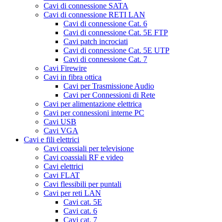
Cavi di connessione SATA
Cavi di connessione RETI LAN
Cavi di connessione Cat. 6
Cavi di connessione Cat. 5E FTP
Cavi patch incrociati
Cavi di connessione Cat. 5E UTP
Cavi di connessione Cat. 7
Cavi Firewire
Cavi in fibra ottica
Cavi per Trasmissione Audio
Cavi per Connessioni di Rete
Cavi per alimentazione elettrica
Cavi per connessioni interne PC
Cavi USB
Cavi VGA
Cavi e fili elettrici
Cavi coassiali per televisione
Cavi coassiali RF e video
Cavi elettrici
Cavi FLAT
Cavi flessibili per puntali
Cavi per reti LAN
Cavi cat. 5E
Cavi cat. 6
Cavi cat. 7