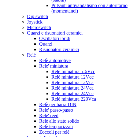
Pulsanti antivandalismo con autoritorno
(momentanei)
Dip switch
Joystick
Microswitch
Quarzi e risuonatori ceramici
Oscillatori ibridi
Quarzi
Risuonatori ceramici
Relè
Relè automotive
Rele' miniatura
Relè miniatura 5-6Vcc
Relè miniatura 12Vcc
Relè miniatura 12Vca
Relè miniatura 24Vca
Relè miniatura 24Vcc
Relè miniatura 220Vca
Relè per barra DIN
Rele' passo-passo
Rele' reed
Relè allo stato solido
Relè temporizzati
Zoccoli per relè