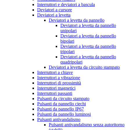
Interruttori e deviatori a bascula
Deviatori a cursore
Deviatori a levetta
Deviatori a levetta da pannello
Deviatori a levetta da pannello
unipolari
Deviatori a levetta da pannello
bipolari
Deviatori a levetta da pannello
tripolari
Deviatori a levetta da pannello
quadripolari
Deviatori a levetta da circuito stampato
Interruttori a chiave
Interruttori a vibrazione
Interruttori di prossimità
Interruttori magnetici
Interruttori passanti
Pulsanti da circuito stampato
Pulsanti da pannello ciechi
Pulsanti da pannello IP67
Pulsanti da pannello luminosi
Pulsanti antivandalismo
Pulsanti antivandalismo senza autoritorno
(stabili)