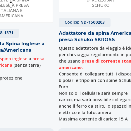
Codice:
ND-1500203
8-1371
Adattatore da spina Americ
presa Schuko SKROSS
da Spina Inglese a
Questo adattatore da viaggio è id
ana/Americana
per chi viaggia regolarmente in pa
spina inglese
a
presa
che usano
prese di corrente sta
ricana
(senza terra)
americane.
Consente di collegare tutti i dispos
i protezione
bipolari e tripolari con spine Schu
Euro.
Non solo il cellulare sarà sempre
carico, ma sarà possibile collegar
anche il ferro da stiro, lo spazzoli
elettrico e la fotocamera.
Massima corrente di carico: 15 A