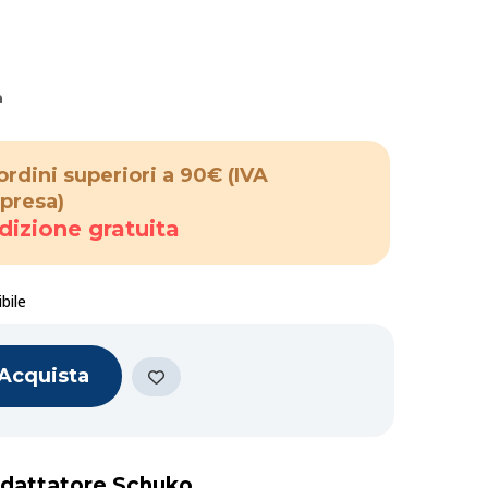
a
ordini superiori a 90€
(IVA
presa)
dizione gratuita
bile
Acquista
'Adattatore Schuko