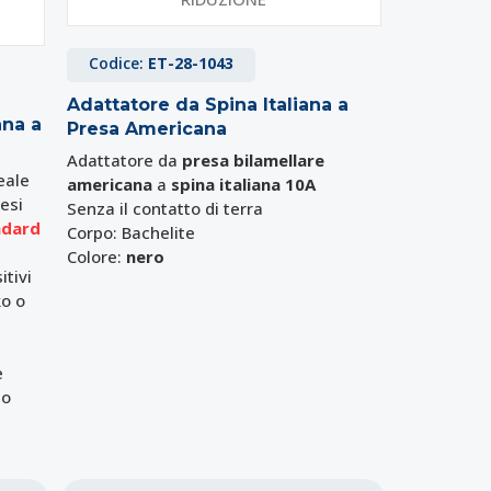
Codice:
ET-28-1043
Adattatore da Spina Italiana a
ana a
Presa Americana
Adattatore da
presa bilamellare
eale
americana
a
spina italiana 10A
esi
Senza il contatto di terra
ndard
Corpo: Bachelite
Colore:
nero
itivi
ko o
e
no