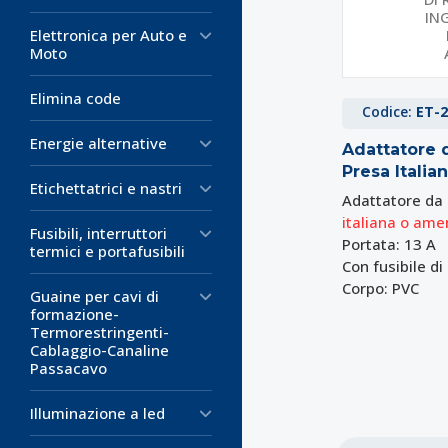
Elettronica per Auto e
Moto
Elimina code
Codice:
ET-2
Energie alternative
Adattatore 
Presa Itali
Etichettatrici e nastri
Adattatore da
italiana o ame
Fusibili, interruttori
Portata: 13 A
termici e portafusibili
Con fusibile d
Corpo: PVC
Guaine per cavi di
formazione-
Termorestringenti-
Cablaggio-Canaline
Passacavo
Illuminazione a led