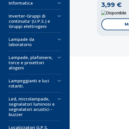
Informatica
3,99 €
D
Inverter-Gruppi di
continuita' (U.P.S.) e
M
Gruppi elettrogeni
Lampade da
laboratorio
Lampade, plafoniere,
torce e proiettori
alogeni
Lampeggianti e luci
rotanti.
Codice:
Codice:
Codice:
ND-
IC-I
VA-
Led, microlampade,
Adattatore 
Adattatore 
Adattatore 
segnalatori luminosi e
segnalatori acustici -
Schuko e Un
Presa Schu
Presa Italia
buzzer
Adattatore da
Gli adattatori da
Adattatore da
schuko
soluzione ideale 
10A/16A
Localizzatori G.P.S.