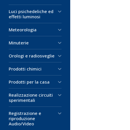
Corrente mass
scelgono una dest
ATTENZIONE!:
hotels e i centr
Luci psichedeliche ed
3,51 €
Questo adatt
fornire ai propri 
effetti luminosi
tensione di lin
D
collegare i loro 
Verificare che
specifico consent
Meteorologia
funzionare con
M
Uniti di disposit
prima di utiliz
paesi.
Minuterie
10,56 €
Orologi e radiosveglie
N.B.: Non è un c
D
Prodotti chimici
12,36 €
M
D
Prodotti per la casa
M
Realizzazione circuiti
sperimentali
Registrazione e
riproduzione
Audio/Video