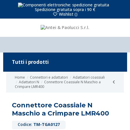
Spedizione gratuita sopra i 90 €
Wishlist (
)
Tutti i prodotti
Home
Connettori e adattatori
Adattatori coassiali
Adattatori N
Connettore Coassiale N Maschio a
Crimpare LMR400
Connettore Coassiale N
Maschio a Crimpare LMR400
Codice:
TM-TGA0127