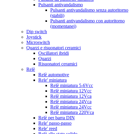
Pulsanti antivandalismo
Pulsanti antivandalismo senza autoritorno
(stabili)
Pulsanti antivandalismo con autoritorno
(momentanei)
Dip switch
Joystick
Microswitch
Quarzi e risuonatori ceramici
Oscillatori ibridi
Quarzi
Risuonatori ceramici
Relè
Relè automotive
Rele' miniatura
Relè miniatura 5-6Vcc
Relè miniatura 12Vcc
Relè miniatura 12Vca
Relè miniatura 24Vca
Relè miniatura 24Vcc
Relè miniatura 220Vca
Relè per barra DIN
Rele' passo-passo
Rele' reed
Relè allo stato solido