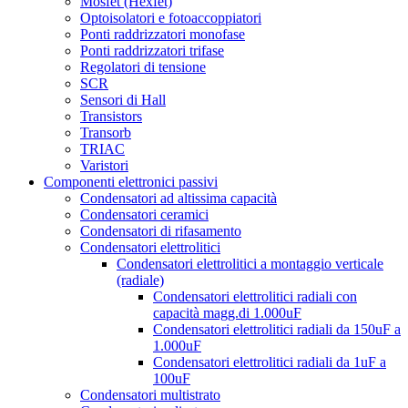
Mosfet (Hexfet)
Optoisolatori e fotoaccoppiatori
Ponti raddrizzatori monofase
Ponti raddrizzatori trifase
Regolatori di tensione
SCR
Sensori di Hall
Transistors
Transorb
TRIAC
Varistori
Componenti elettronici passivi
Condensatori ad altissima capacità
Condensatori ceramici
Condensatori di rifasamento
Condensatori elettrolitici
Condensatori elettrolitici a montaggio verticale
(radiale)
Condensatori elettrolitici radiali con
capacità magg.di 1.000uF
Condensatori elettrolitici radiali da 150uF a
1.000uF
Condensatori elettrolitici radiali da 1uF a
100uF
Condensatori multistrato