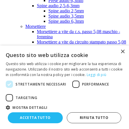
Prese audio 6,3mm
Spine audio 2,5-6,3mm
Spine audio 2,5mm
Spine audio 3,5mm
Spine audio 6,3mm
Morsettiere
Morsettiere a vite da c.s. passo 5,08 maschio -
femmina
Morsettiere a vite da circuito stampato passo 5,08
mm
×
Morsettiere doppia fila passo 6,35mm
Questo sito web utilizza cookie
Morsettiere doppia fila passo 9,52mm
Morsettiere doppia fila SHIMOCO FR330
Questo sito web utilizza i cookie per migliorare la tua esperienza di
serie S500
navigazione. Utilizzando il nostro sito web acconsenti a tutti i cookie
Piastrine numerate per morsettiere doppia
in conformità con la nostra policy per i cookie.
Leggi di più
fila
Morsettiere singola fila passo 9,52mm
STRETTAMENTE NECESSARI
PERFORMANCE
Morsettiera singola fila in bakelite per circ.
stampato serie T200
TARGETING
Morsettiera singola fila in resina poliest.
per circ. stampato serie AL200-AL300
MOSTRA DETTAGLI
Morsettiera singola fila SHIMOCO per
circuito stampato S200
ACCETTA TUTTO
RIFIUTA TUTTO
Morsettiere varie
Accessori per morsettiere