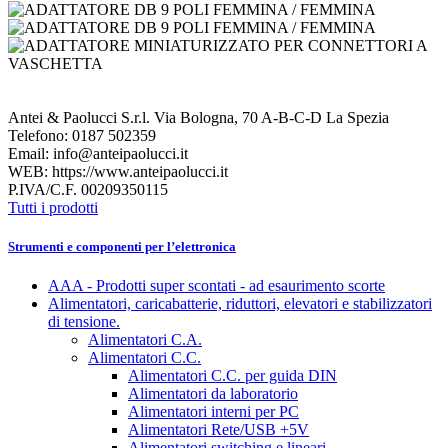
Antei & Paolucci S.r.l. Via Bologna, 70 A-B-C-D La Spezia
Telefono: 0187 502359
Email: info@anteipaolucci.it
WEB: https://www.anteipaolucci.it
P.IVA/C.F. 00209350115
Tutti i prodotti
Strumenti e componenti per l’elettronica
AAA - Prodotti super scontati - ad esaurimento scorte
Alimentatori, caricabatterie, riduttori, elevatori e stabilizzatori
di tensione.
Alimentatori C.A.
Alimentatori C.C.
Alimentatori C.C. per guida DIN
Alimentatori da laboratorio
Alimentatori interni per PC
Alimentatori Rete/USB +5V
Alimentatori switching e lineari