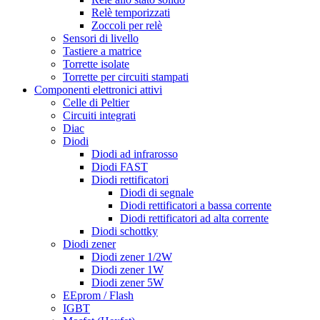
Relè temporizzati
Zoccoli per relè
Sensori di livello
Tastiere a matrice
Torrette isolate
Torrette per circuiti stampati
Componenti elettronici attivi
Celle di Peltier
Circuiti integrati
Diac
Diodi
Diodi ad infrarosso
Diodi FAST
Diodi rettificatori
Diodi di segnale
Diodi rettificatori a bassa corrente
Diodi rettificatori ad alta corrente
Diodi schottky
Diodi zener
Diodi zener 1/2W
Diodi zener 1W
Diodi zener 5W
EEprom / Flash
IGBT