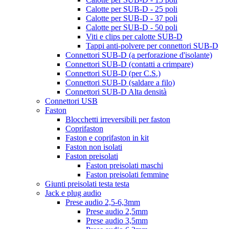
Calotte per SUB-D - 25 poli
Calotte per SUB-D - 37 poli
Calotte per SUB-D - 50 poli
Viti e clips per calotte SUB-D
Tappi anti-polvere per connettori SUB-D
Connettori SUB-D (a perforazione d'isolante)
Connettori SUB-D (contatti a crimpare)
Connettori SUB-D (per C.S.)
Connettori SUB-D (saldare a filo)
Connettori SUB-D Alta densità
Connettori USB
Faston
Blocchetti irreversibili per faston
Coprifaston
Faston e coprifaston in kit
Faston non isolati
Faston preisolati
Faston preisolati maschi
Faston preisolati femmine
Giunti preisolati testa testa
Jack e plug audio
Prese audio 2,5-6,3mm
Prese audio 2,5mm
Prese audio 3,5mm