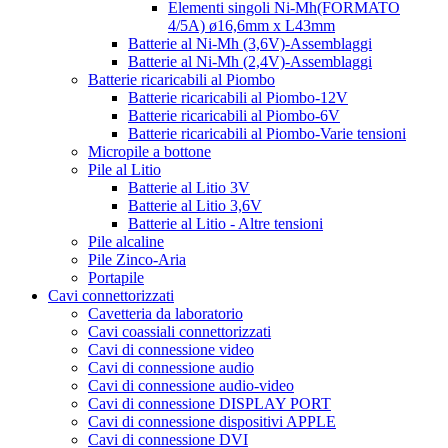
Elementi singoli Ni-Mh(FORMATO
4/5A) ø16,6mm x L43mm
Batterie al Ni-Mh (3,6V)-Assemblaggi
Batterie al Ni-Mh (2,4V)-Assemblaggi
Batterie ricaricabili al Piombo
Batterie ricaricabili al Piombo-12V
Batterie ricaricabili al Piombo-6V
Batterie ricaricabili al Piombo-Varie tensioni
Micropile a bottone
Pile al Litio
Batterie al Litio 3V
Batterie al Litio 3,6V
Batterie al Litio - Altre tensioni
Pile alcaline
Pile Zinco-Aria
Portapile
Cavi connettorizzati
Cavetteria da laboratorio
Cavi coassiali connettorizzati
Cavi di connessione video
Cavi di connessione audio
Cavi di connessione audio-video
Cavi di connessione DISPLAY PORT
Cavi di connessione dispositivi APPLE
Cavi di connessione DVI