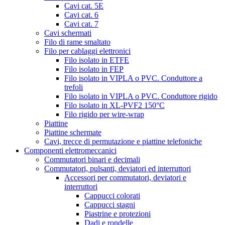
Cavi cat. 5E
Cavi cat. 6
Cavi cat. 7
Cavi schermati
Filo di rame smaltato
Filo per cablaggi elettronici
Filo isolato in ETFE
Filo isolato in FEP
Filo isolato in VIPLA o PVC. Conduttore a
trefoli
Filo isolato in VIPLA o PVC. Conduttore rigido
Filo isolato in XL-PVF2 150°C
Filo rigido per wire-wrap
Piattine
Piattine schermate
Cavi, trecce di permutazione e piattine telefoniche
Componenti elettromeccanici
Commutatori binari e decimali
Commutatori, pulsanti, deviatori ed interruttori
Accessori per commutatori, deviatori e
interruttori
Cappucci colorati
Cappucci stagni
Piastrine e protezioni
Dadi e rondelle