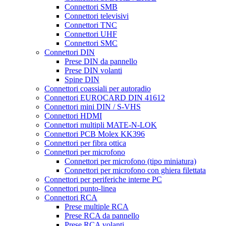
Connettori SMB
Connettori televisivi
Connettori TNC
Connettori UHF
Connettori SMC
Connettori DIN
Prese DIN da pannello
Prese DIN volanti
Spine DIN
Connettori coassiali per autoradio
Connettori EUROCARD DIN 41612
Connettori mini DIN / S-VHS
Connettori HDMI
Connettori multipli MATE-N-LOK
Connettori PCB Molex KK396
Connettori per fibra ottica
Connettori per microfono
Connettori per microfono (tipo miniatura)
Connettori per microfono con ghiera filettata
Connettori per periferiche interne PC
Connettori punto-linea
Connettori RCA
Prese multiple RCA
Prese RCA da pannello
Prese RCA volanti