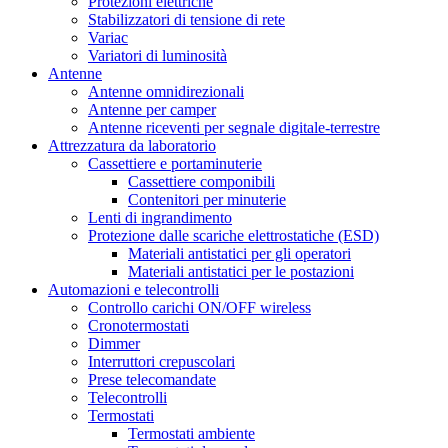
Protezioni elettriche
Stabilizzatori di tensione di rete
Variac
Variatori di luminosità
Antenne
Antenne omnidirezionali
Antenne per camper
Antenne riceventi per segnale digitale-terrestre
Attrezzatura da laboratorio
Cassettiere e portaminuterie
Cassettiere componibili
Contenitori per minuterie
Lenti di ingrandimento
Protezione dalle scariche elettrostatiche (ESD)
Materiali antistatici per gli operatori
Materiali antistatici per le postazioni
Automazioni e telecontrolli
Controllo carichi ON/OFF wireless
Cronotermostati
Dimmer
Interruttori crepuscolari
Prese telecomandate
Telecontrolli
Termostati
Termostati ambiente