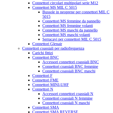
Connettori circolari multipolari serie M12
Connettori MS MIL C 5015
Bussole in neoprene per connettori MIL C
5015
Connettori MS femmine da pannello
Connettori MS femmine volanti
Connettori MS maschi da pannello
Connettori MS maschi volanti
Serracavi per connettori MIL C 5015
Connettori Glenair
Connettori coassiali per radiofrequenza
Carichi fittizi
Connettori BNC
Accessori connettori coassiali BNC
Connettori coassiali BNC femmine
Connettori coassiali BNC maschi
Connettori F
Connettori FME
Connettori MINI-UHF
Connettori N
Accessori connettori coassiali N
Connettori coassiali N femmine
Connettori coassiali N maschi
Connettori SMA
Connettori SMA REVERSE