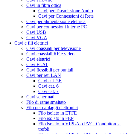
Cavi in fibra ottica
Cavi per Trasmissione Audio
Cavi per Connessioni di Rete
Cavi per alimentazione elettrica
Cavi per connessioni interne PC
Cavi USB
Cavi VGA
Cavi e fili elettrici
Cavi coassiali per televisione
Cavi coassiali RF e video
Cavi elettrici
Cavi FLAT
Cavi flessibili per puntali
Cavi per reti LAN
Cavi cat. 5E
Cavi cat. 6
Cavi cat. 7
Cavi schermati
Filo di rame smaltato
Filo per cablaggi elettronici
Filo isolato in ETFE
Filo isolato in FEP
Filo isolato in VIPLA o PVC. Conduttore a
trefoli