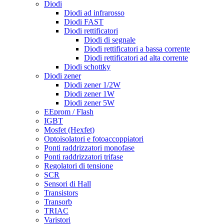
Diodi
Diodi ad infrarosso
Diodi FAST
Diodi rettificatori
Diodi di segnale
Diodi rettificatori a bassa corrente
Diodi rettificatori ad alta corrente
Diodi schottky
Diodi zener
Diodi zener 1/2W
Diodi zener 1W
Diodi zener 5W
EEprom / Flash
IGBT
Mosfet (Hexfet)
Optoisolatori e fotoaccoppiatori
Ponti raddrizzatori monofase
Ponti raddrizzatori trifase
Regolatori di tensione
SCR
Sensori di Hall
Transistors
Transorb
TRIAC
Varistori