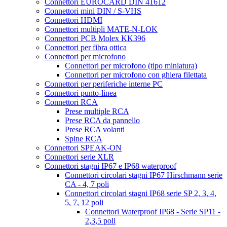
Connettori EUROCARD DIN 41612
Connettori mini DIN / S-VHS
Connettori HDMI
Connettori multipli MATE-N-LOK
Connettori PCB Molex KK396
Connettori per fibra ottica
Connettori per microfono
Connettori per microfono (tipo miniatura)
Connettori per microfono con ghiera filettata
Connettori per periferiche interne PC
Connettori punto-linea
Connettori RCA
Prese multiple RCA
Prese RCA da pannello
Prese RCA volanti
Spine RCA
Connettori SPEAK-ON
Connettori serie XLR
Connettori stagni IP67 e IP68 waterproof
Connettori circolari stagni IP67 Hirschmann serie
CA - 4, 7 poli
Connettori circolari stagni IP68 serie SP 2, 3, 4,
5, 7, 12 poli
Connettori Waterproof IP68 - Serie SP11 -
2,3,5 poli