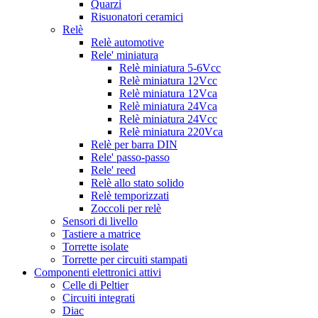
Quarzi
Risuonatori ceramici
Relè
Relè automotive
Rele' miniatura
Relè miniatura 5-6Vcc
Relè miniatura 12Vcc
Relè miniatura 12Vca
Relè miniatura 24Vca
Relè miniatura 24Vcc
Relè miniatura 220Vca
Relè per barra DIN
Rele' passo-passo
Rele' reed
Relè allo stato solido
Relè temporizzati
Zoccoli per relè
Sensori di livello
Tastiere a matrice
Torrette isolate
Torrette per circuiti stampati
Componenti elettronici attivi
Celle di Peltier
Circuiti integrati
Diac