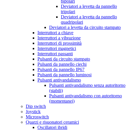
bipolari
Deviatori a levetta da pannello
tripolari
Deviatori a levetta da pannello
quadripolari
Deviatori a levetta da circuito stampato
Interruttori a chiave
Interruttori a vibrazione
Interruttori di prossimità
Interruttori magnetici
Interruttori passanti
Pulsanti da circuito stampato
Pulsanti da pannello ciechi
Pulsanti da pannello IP67
Pulsanti da pannello luminosi
Pulsanti antivandalismo
Pulsanti antivandalismo senza autoritorno
(stabili)
Pulsanti antivandalismo con autoritorno
(momentanei)
Dip switch
Joystick
Microswitch
Quarzi e risuonatori ceramici
Oscillatori ibridi