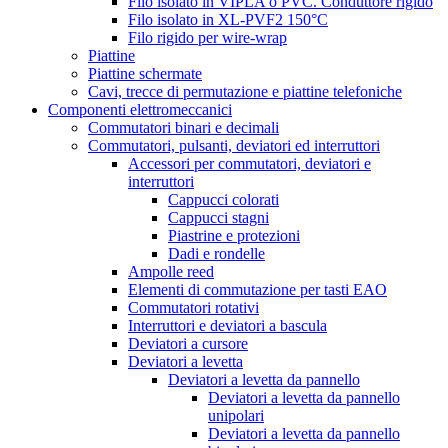
Filo isolato in VIPLA o PVC. Conduttore rigido
Filo isolato in XL-PVF2 150°C
Filo rigido per wire-wrap
Piattine
Piattine schermate
Cavi, trecce di permutazione e piattine telefoniche
Componenti elettromeccanici
Commutatori binari e decimali
Commutatori, pulsanti, deviatori ed interruttori
Accessori per commutatori, deviatori e
interruttori
Cappucci colorati
Cappucci stagni
Piastrine e protezioni
Dadi e rondelle
Ampolle reed
Elementi di commutazione per tasti EAO
Commutatori rotativi
Interruttori e deviatori a bascula
Deviatori a cursore
Deviatori a levetta
Deviatori a levetta da pannello
Deviatori a levetta da pannello
unipolari
Deviatori a levetta da pannello