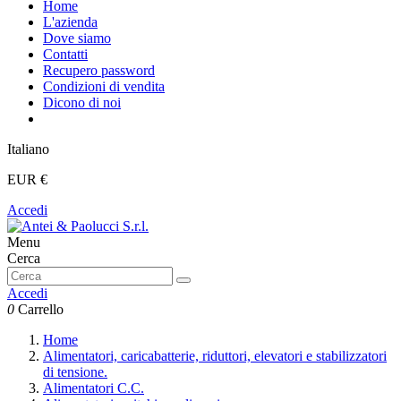
Home
L'azienda
Dove siamo
Contatti
Recupero password
Condizioni di vendita
Dicono di noi
Italiano
EUR €
Accedi
Menu
Cerca
Accedi
0
Carrello
Home
Alimentatori, caricabatterie, riduttori, elevatori e stabilizzatori
di tensione.
Alimentatori C.C.