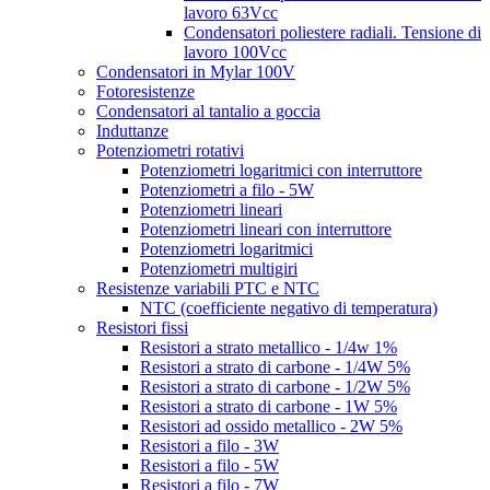
lavoro 63Vcc
Condensatori poliestere radiali. Tensione di
lavoro 100Vcc
Condensatori in Mylar 100V
Fotoresistenze
Condensatori al tantalio a goccia
Induttanze
Potenziometri rotativi
Potenziometri logaritmici con interruttore
Potenziometri a filo - 5W
Potenziometri lineari
Potenziometri lineari con interruttore
Potenziometri logaritmici
Potenziometri multigiri
Resistenze variabili PTC e NTC
NTC (coefficiente negativo di temperatura)
Resistori fissi
Resistori a strato metallico - 1/4w 1%
Resistori a strato di carbone - 1/4W 5%
Resistori a strato di carbone - 1/2W 5%
Resistori a strato di carbone - 1W 5%
Resistori ad ossido metallico - 2W 5%
Resistori a filo - 3W
Resistori a filo - 5W
Resistori a filo - 7W