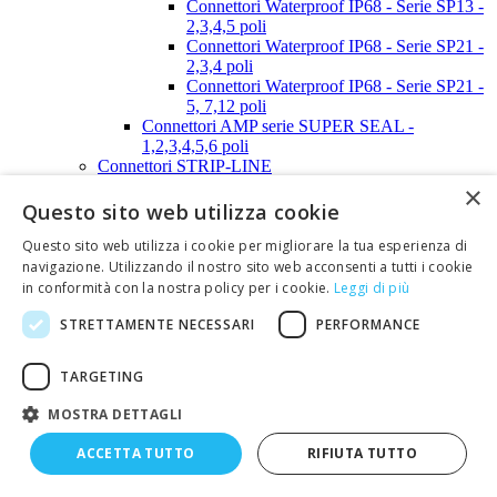
Connettori Waterproof IP68 - Serie SP13 -
2,3,4,5 poli
Connettori Waterproof IP68 - Serie SP21 -
2,3,4 poli
Connettori Waterproof IP68 - Serie SP21 -
5, 7,12 poli
Connettori AMP serie SUPER SEAL -
1,2,3,4,5,6 poli
Connettori STRIP-LINE
Connettori STRIP-LINE passo 2,00mm
×
Connettori STRIP-LINE passo 2,54mm
Questo sito web utilizza cookie
Connettori SUB-D
Calotte, tappi e distanziali per connettori SUB-D
Questo sito web utilizza i cookie per migliorare la tua esperienza di
Calotte per SUB-D - 9 poli
navigazione. Utilizzando il nostro sito web acconsenti a tutti i cookie
Calotte per SUB-D - 15 poli
in conformità con la nostra policy per i cookie.
Leggi di più
Calotte per SUB-D - 25 poli
STRETTAMENTE NECESSARI
PERFORMANCE
Calotte per SUB-D - 37 poli
Calotte per SUB-D - 50 poli
Viti e clips per calotte SUB-D
TARGETING
Tappi anti-polvere per connettori SUB-D
Connettori SUB-D (a perforazione d'isolante)
MOSTRA DETTAGLI
Connettori SUB-D (contatti a crimpare)
Connettori SUB-D (per C.S.)
ACCETTA TUTTO
RIFIUTA TUTTO
Connettori SUB-D (saldare a filo)
Connettori SUB-D Alta densità