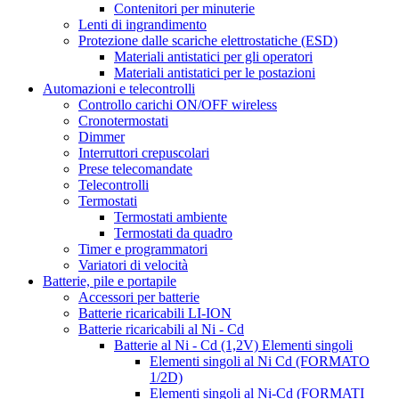
Contenitori per minuterie
Lenti di ingrandimento
Protezione dalle scariche elettrostatiche (ESD)
Materiali antistatici per gli operatori
Materiali antistatici per le postazioni
Automazioni e telecontrolli
Controllo carichi ON/OFF wireless
Cronotermostati
Dimmer
Interruttori crepuscolari
Prese telecomandate
Telecontrolli
Termostati
Termostati ambiente
Termostati da quadro
Timer e programmatori
Variatori di velocità
Batterie, pile e portapile
Accessori per batterie
Batterie ricaricabili LI-ION
Batterie ricaricabili al Ni - Cd
Batterie al Ni - Cd (1,2V) Elementi singoli
Elementi singoli al Ni Cd (FORMATO
1/2D)
Elementi singoli al Ni-Cd (FORMATI