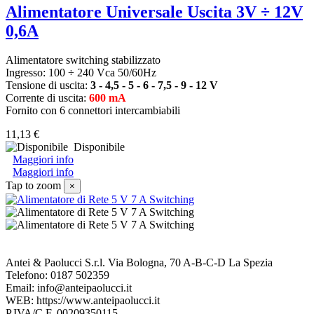
Alimentatore Universale Uscita 3V ÷ 12V
0,6A
Alimentatore switching stabilizzato
Ingresso: 100 ÷ 240 Vca 50/60Hz
Tensione di uscita:
3 - 4,5 - 5 - 6 - 7,5 - 9 - 12 V
Corrente di uscita:
600 mA
Fornito con 6 connettori intercambiabili
11,13 €
Disponibile
Maggiori info
Maggiori info
Tap to zoom
×
Antei & Paolucci S.r.l. Via Bologna, 70 A-B-C-D La Spezia
Telefono: 0187 502359
Email: info@anteipaolucci.it
WEB: https://www.anteipaolucci.it
P.IVA/C.F. 00209350115