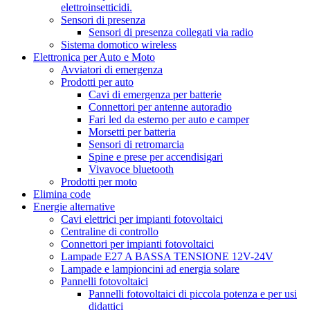
elettroinsetticidi.
Sensori di presenza
Sensori di presenza collegati via radio
Sistema domotico wireless
Elettronica per Auto e Moto
Avviatori di emergenza
Prodotti per auto
Cavi di emergenza per batterie
Connettori per antenne autoradio
Fari led da esterno per auto e camper
Morsetti per batteria
Sensori di retromarcia
Spine e prese per accendisigari
Vivavoce bluetooth
Prodotti per moto
Elimina code
Energie alternative
Cavi elettrici per impianti fotovoltaici
Centraline di controllo
Connettori per impianti fotovoltaici
Lampade E27 A BASSA TENSIONE 12V-24V
Lampade e lampioncini ad energia solare
Pannelli fotovoltaici
Pannelli fotovoltaici di piccola potenza e per usi
didattici