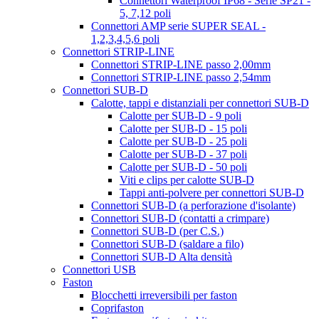
Connettori Waterproof IP68 - Serie SP21 -
5, 7,12 poli
Connettori AMP serie SUPER SEAL -
1,2,3,4,5,6 poli
Connettori STRIP-LINE
Connettori STRIP-LINE passo 2,00mm
Connettori STRIP-LINE passo 2,54mm
Connettori SUB-D
Calotte, tappi e distanziali per connettori SUB-D
Calotte per SUB-D - 9 poli
Calotte per SUB-D - 15 poli
Calotte per SUB-D - 25 poli
Calotte per SUB-D - 37 poli
Calotte per SUB-D - 50 poli
Viti e clips per calotte SUB-D
Tappi anti-polvere per connettori SUB-D
Connettori SUB-D (a perforazione d'isolante)
Connettori SUB-D (contatti a crimpare)
Connettori SUB-D (per C.S.)
Connettori SUB-D (saldare a filo)
Connettori SUB-D Alta densità
Connettori USB
Faston
Blocchetti irreversibili per faston
Coprifaston