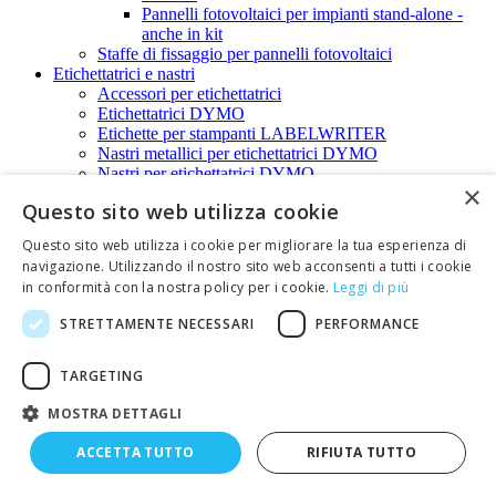
Pannelli fotovoltaici per impianti stand-alone -
anche in kit
Staffe di fissaggio per pannelli fotovoltaici
Etichettatrici e nastri
Accessori per etichettatrici
Etichettatrici DYMO
Etichette per stampanti LABELWRITER
Nastri metallici per etichettatrici DYMO
Nastri per etichettatrici DYMO
×
Nastri termorestringenti per etichettatrici DYMO
Questo sito web utilizza cookie
Fusibili, interruttori termici e portafusibili
Fusibili a lama
Questo sito web utilizza i cookie per migliorare la tua esperienza di
Fusibili a lama - Interasse 9,5mm
navigazione. Utilizzando il nostro sito web acconsenti a tutti i cookie
Fusibile a lama - Interasse 7,5mm
in conformità con la nostra policy per i cookie.
Leggi di più
Fusibili ceramici 10,3x38mm
Fusibili di ricambio per multimetri FLUKE
STRETTAMENTE NECESSARI
PERFORMANCE
Fusibili extrarapidi
Fusibili in vetro 10,3x38 e portafusibili - dorati
Fusibili in vetro 5x20mm
TARGETING
Fusibili 5x20mm-Rapidi
Fusibili 5x20mm-Ritardati
MOSTRA DETTAGLI
Fusibili in vetro 6,3x32mm
Fusibili 6,3x32mm Rapidi
ACCETTA TUTTO
RIFIUTA TUTTO
Fusibili 6,3x32mm Ritardati
Fusibili termici