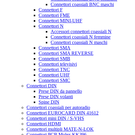
Connettori coassiali BNC maschi
Connettori F
Connettori FME
Connettori MINI-UHF
Connettori N
Accessori connettori coassiali N
Connettori coassiali N femmine
Connettori coassiali N maschi
Connettori SMA
Connettori SMA REVERSE
Connettori SMB
Connettori televisivi
Connettori TNC
Connettori UHF
Connettori SMC
Connettori DIN
Prese DIN da pannello
Prese DIN volanti
Spine DIN
Connettori coassiali per autoradio
Connettori EUROCARD DIN 41612
Connettori mini DIN / S-VHS
Connettori HDMI
Connettori multipli MATE-N-LOK
Connettori PCB Molex KK396