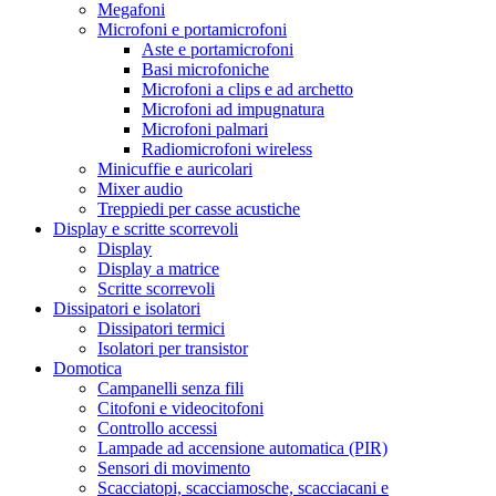
Megafoni
Microfoni e portamicrofoni
Aste e portamicrofoni
Basi microfoniche
Microfoni a clips e ad archetto
Microfoni ad impugnatura
Microfoni palmari
Radiomicrofoni wireless
Minicuffie e auricolari
Mixer audio
Treppiedi per casse acustiche
Display e scritte scorrevoli
Display
Display a matrice
Scritte scorrevoli
Dissipatori e isolatori
Dissipatori termici
Isolatori per transistor
Domotica
Campanelli senza fili
Citofoni e videocitofoni
Controllo accessi
Lampade ad accensione automatica (PIR)
Sensori di movimento
Scacciatopi, scacciamosche, scacciacani e