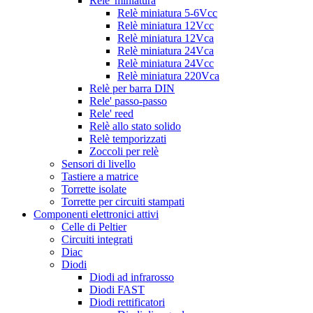
Rele' miniatura
Relè miniatura 5-6Vcc
Relè miniatura 12Vcc
Relè miniatura 12Vca
Relè miniatura 24Vca
Relè miniatura 24Vcc
Relè miniatura 220Vca
Relè per barra DIN
Rele' passo-passo
Rele' reed
Relè allo stato solido
Relè temporizzati
Zoccoli per relè
Sensori di livello
Tastiere a matrice
Torrette isolate
Torrette per circuiti stampati
Componenti elettronici attivi
Celle di Peltier
Circuiti integrati
Diac
Diodi
Diodi ad infrarosso
Diodi FAST
Diodi rettificatori