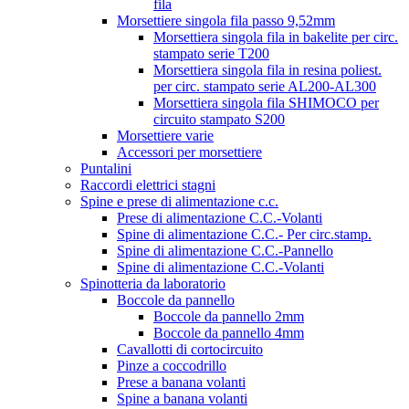
fila
Morsettiere singola fila passo 9,52mm
Morsettiera singola fila in bakelite per circ.
stampato serie T200
Morsettiera singola fila in resina poliest.
per circ. stampato serie AL200-AL300
Morsettiera singola fila SHIMOCO per
circuito stampato S200
Morsettiere varie
Accessori per morsettiere
Puntalini
Raccordi elettrici stagni
Spine e prese di alimentazione c.c.
Prese di alimentazione C.C.-Volanti
Spine di alimentazione C.C.- Per circ.stamp.
Spine di alimentazione C.C.-Pannello
Spine di alimentazione C.C.-Volanti
Spinotteria da laboratorio
Boccole da pannello
Boccole da pannello 2mm
Boccole da pannello 4mm
Cavallotti di cortocircuito
Pinze a coccodrillo
Prese a banana volanti
Spine a banana volanti