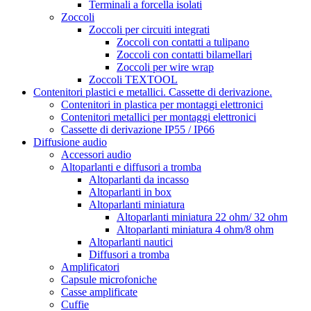
Terminali a forcella isolati
Zoccoli
Zoccoli per circuiti integrati
Zoccoli con contatti a tulipano
Zoccoli con contatti bilamellari
Zoccoli per wire wrap
Zoccoli TEXTOOL
Contenitori plastici e metallici. Cassette di derivazione.
Contenitori in plastica per montaggi elettronici
Contenitori metallici per montaggi elettronici
Cassette di derivazione IP55 / IP66
Diffusione audio
Accessori audio
Altoparlanti e diffusori a tromba
Altoparlanti da incasso
Altoparlanti in box
Altoparlanti miniatura
Altoparlanti miniatura 22 ohm/ 32 ohm
Altoparlanti miniatura 4 ohm/8 ohm
Altoparlanti nautici
Diffusori a tromba
Amplificatori
Capsule microfoniche
Casse amplificate
Cuffie