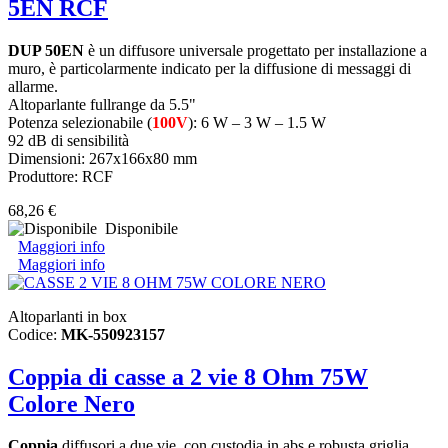
5EN RCF
DUP 50EN
è un diffusore universale progettato per installazione a
muro, è particolarmente indicato per la diffusione di messaggi di
allarme.
Altoparlante fullrange da 5.5"
Potenza selezionabile (
100V
): 6 W – 3 W – 1.5 W
92 dB di sensibilità
Dimensioni: 267x166x80 mm
Produttore: RCF
68,26 €
Disponibile
Maggiori info
Maggiori info
Altoparlanti in box
Codice:
MK-550923157
Coppia di casse a 2 vie 8 Ohm 75W
Colore Nero
Coppia
diffusori a due vie, con custodia in abs e robusta griglia