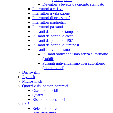
Deviatori a levetta da circuito stampato
Interruttori a chiave
Interruttori a vibrazione
Interruttori di prossimità
Interruttori magnetici
Interruttori passanti
Pulsanti da circuito stampato
Pulsanti da pannello ciechi
Pulsanti da pannello IP67
Pulsanti da pannello luminosi
Pulsanti antivandalismo
Pulsanti antivandalismo senza autoritorno
(stabili)
Pulsanti antivandalismo con autoritorno
(momentanei)
Dip switch
Joystick
Microswitch
Quarzi e risuonatori ceramici
Oscillatori ibridi
Quarzi
Risuonatori ceramici
Relè
Relè automotive