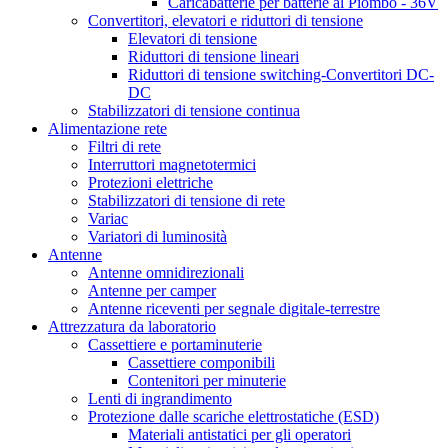
Caricabatterie per batterie al Piombo - 36V
Convertitori, elevatori e riduttori di tensione
Elevatori di tensione
Riduttori di tensione lineari
Riduttori di tensione switching-Convertitori DC-
DC
Stabilizzatori di tensione continua
Alimentazione rete
Filtri di rete
Interruttori magnetotermici
Protezioni elettriche
Stabilizzatori di tensione di rete
Variac
Variatori di luminosità
Antenne
Antenne omnidirezionali
Antenne per camper
Antenne riceventi per segnale digitale-terrestre
Attrezzatura da laboratorio
Cassettiere e portaminuterie
Cassettiere componibili
Contenitori per minuterie
Lenti di ingrandimento
Protezione dalle scariche elettrostatiche (ESD)
Materiali antistatici per gli operatori