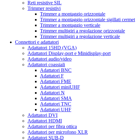
Reti resistive SIL
Trimmer resistivi
Trimmer a montaggio orizzontale
Trimmer a montaggio orizzontale sigillati cermet
Trimmer a montaggio verticale
Trimmer multigiri a regolazione orizzontale
Trimmer multigiri a regolazione verticale
Connettori e adattatori
Adattatori 15HD (VGA)
Adattatori Display-port e Minidisplay-port
Adattatori audio/video
Adattatori coassiali
Adattatori BNC
Adattatori F
Adattatori FME
Adattatori miniUHF
Adattatori N
Adattatori SMA
Adattatori TNC
Adattatori UHF
Adattatori DVI
Adattatori HDMI
Adattatori per fibra ottica
Adattatori per microfono XLR
Adattatori SUB-D