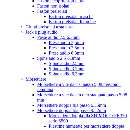
Faston e coprifaston in kit
Faston non isolati
Faston preisolati
Faston preisolati maschi
Faston preisolati femmine
Giunti preisolati testa testa
Jack e plug audio
Prese audio 2,5-6,3mm
Prese audio 2,5mm
Prese audio 3,5mm
Prese audio 6,3mm
Spine audio 2,5-6,3mm
Spine audio 2,5mm
Spine audio 3,5mm
Spine audio 6,3mm
Morsettiere
Morsettiere a vite da c.s. passo 5,08 maschio -
femmina
Morsettiere a vite da circuito stampato passo 5,08
mm
Morsettiere doppia fila passo 6,35mm
Morsettiere doppia fila passo 9,52mm
Morsettiere doppia fila SHIMOCO FR330
serie S500
Piastrine numerate per morsettiere doppia