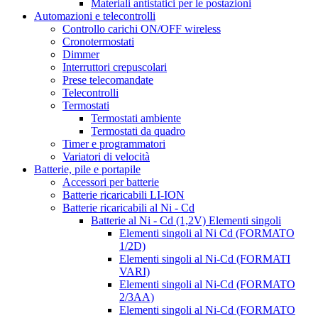
Materiali antistatici per le postazioni
Automazioni e telecontrolli
Controllo carichi ON/OFF wireless
Cronotermostati
Dimmer
Interruttori crepuscolari
Prese telecomandate
Telecontrolli
Termostati
Termostati ambiente
Termostati da quadro
Timer e programmatori
Variatori di velocità
Batterie, pile e portapile
Accessori per batterie
Batterie ricaricabili LI-ION
Batterie ricaricabili al Ni - Cd
Batterie al Ni - Cd (1,2V) Elementi singoli
Elementi singoli al Ni Cd (FORMATO
1/2D)
Elementi singoli al Ni-Cd (FORMATI
VARI)
Elementi singoli al Ni-Cd (FORMATO
2/3AA)
Elementi singoli al Ni-Cd (FORMATO