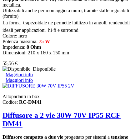
metallica.
Utilizzabili anche per montaggio a muro, tramite staffe regolabili
(fornite)
La forma trapezoidale ne permette lutilizzo in angoli, rendendoli
ideali per applicazioni hi-fi e surround
Colore: nero
Potenza massima:
75 W
Impedenza:
8 Ohm
Dimensioni: 210 x 160 x 150 mm
55,56 €
Disponibile
Maggiori info
Maggiori info
Altoparlanti in box
Codice:
RC-DM41
Diffusore a 2 vie 30W 70V IP55 RCF
DM41
Diffusore compatto a due vie
progettato per sistemi a
tensione