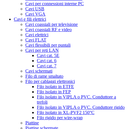
Cavi per connessioni interne PC
Cavi USB
Cavi VGA
Cavi e fili elettrici
Cavi coassiali per televisione
Cavi coassiali RF e video
Cavi elettrici
Cavi FLAT
Cavi flessibili per puntali
Cavi per reti LAN
Cavi cat. 5E
Cavi cat. 6
Cavi cat. 7
Cavi schermati
Filo di rame smaltato
Filo per cablaggi elettronici
Filo isolato in ETFE
Filo isolato in FEP
Filo isolato in VIPLA o PVC. Conduttore a
trefoli
Filo isolato in VIPLA o PVC. Conduttore rigido
Filo isolato in XL-PVF2 150°C
Filo rigido per wire-wrap
Piattine
Piattine schermate