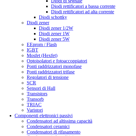
Diodi di segnale
Diodi rettificatori a bassa corrente
Diodi rettificatori ad alta corrente
Diodi schottky
Diodi zener
Diodi zener 1/2W
Diodi zener 1W
Diodi zener 5W
EEprom / Flash
IGBT
Mosfet (Hexfet)
Optoisolatori e fotoaccoppiatori
Ponti raddrizzatori monofase
Ponti raddrizzatori trifase
Regolatori di tensione
SCR
Sensori di Hall
Transistors
Transorb
TRIAC
Varistori
Componenti elettronici passivi
Condensatori ad altissima capacità
Condensatori ceramici
Condensatori di rifasamento