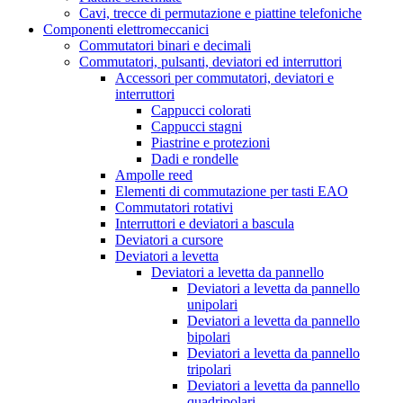
Cavi, trecce di permutazione e piattine telefoniche
Componenti elettromeccanici
Commutatori binari e decimali
Commutatori, pulsanti, deviatori ed interruttori
Accessori per commutatori, deviatori e
interruttori
Cappucci colorati
Cappucci stagni
Piastrine e protezioni
Dadi e rondelle
Ampolle reed
Elementi di commutazione per tasti EAO
Commutatori rotativi
Interruttori e deviatori a bascula
Deviatori a cursore
Deviatori a levetta
Deviatori a levetta da pannello
Deviatori a levetta da pannello
unipolari
Deviatori a levetta da pannello
bipolari
Deviatori a levetta da pannello
tripolari
Deviatori a levetta da pannello
quadripolari