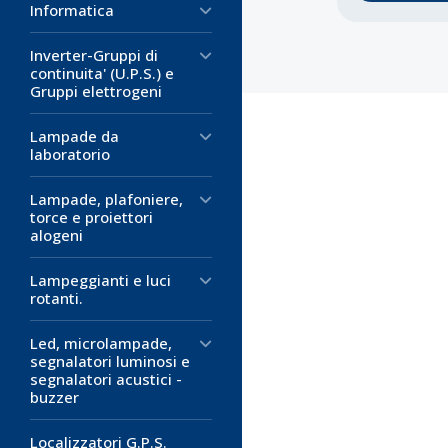
Informatica
Inverter-Gruppi di
continuita' (U.P.S.) e
Gruppi elettrogeni
Lampade da
laboratorio
Lampade, plafoniere,
Codice:
Codice:
Codice:
WL-
WL-
WL-
torce e proiettori
alogeni
Tubetto Fer
Stilo Dissa
Accenditore
Saldatore 
Stazione W
Weller Pyro
Lampeggianti e luci
rotanti.
Tubetto ferm
Stilo dissalda
Accenditore pi
Per saldatore 
Potenza:
Pyropen
80 W
Led, microlampade,
Modello: WSP
Alimentazione
segnalatori luminosi e
Completo di u
segnalatori acustici -
32,65 €
buzzer
9,30 €
D
Prezzo su
D
Localizzatori G.P.S.