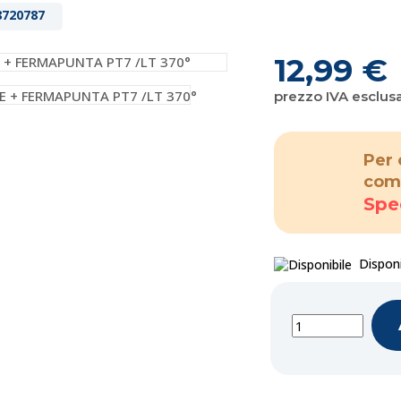
720787
12,99 €
prezzo IVA esclus
Per 
com
Spe
Disponi