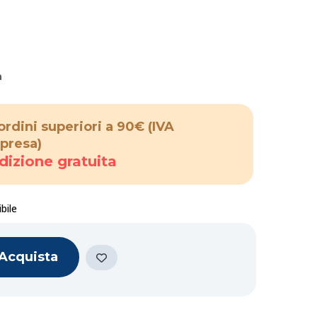
a
ordini superiori a 90€
(IVA
presa)
dizione gratuita
bile
Acquista