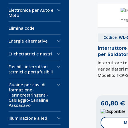
Elettronica per Auto e
Moto
Elimina code
Codice:
WL-
Energie alternative
Interruttor
Etichettatrici e nastri
per Saldato
Interruttore 
Fusibili, interruttori
Per saldatori 
termici e portafusibili
Modello: TCP-
Guaine per cavi di
formazione-
Termorestringenti-
Cablaggio-Canaline
60,80 €
Passacavo
D
Illuminazione a led
M