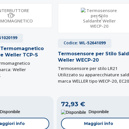
51020199
Codice:
WL-52641099
e Termomagnetico
Termosensore per Stilo Sal
re Weller TCP-S
Weller WECP-20
termomagnetico
Termosensore per stilo LR21
marca: Weller
Utilizzato su apparecchiature sald
S
marca WELLER tipo WECP-20, EC20
72,93 €
isponibile
Disponibile
aggiori info
Maggiori info