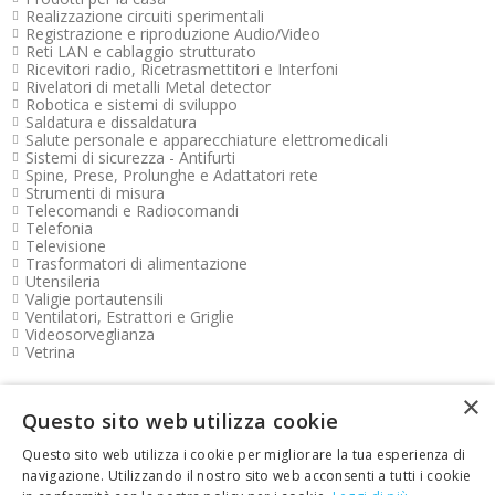
Realizzazione circuiti sperimentali
Registrazione e riproduzione Audio/Video
Reti LAN e cablaggio strutturato
Ricevitori radio, Ricetrasmettitori e Interfoni
Rivelatori di metalli Metal detector
Robotica e sistemi di sviluppo
Saldatura e dissaldatura
Salute personale e apparecchiature elettromedicali
Sistemi di sicurezza - Antifurti
Spine, Prese, Prolunghe e Adattatori rete
Strumenti di misura
Telecomandi e Radiocomandi
Telefonia
Televisione
Trasformatori di alimentazione
Utensileria
Valigie portautensili
Ventilatori, Estrattori e Griglie
Videosorveglianza
Vetrina
×
Pagamenti FOOTER
Questo sito web utilizza cookie
Questo sito web utilizza i cookie per migliorare la tua esperienza di
Copyright e contatti FOOTER
navigazione. Utilizzando il nostro sito web acconsenti a tutti i cookie