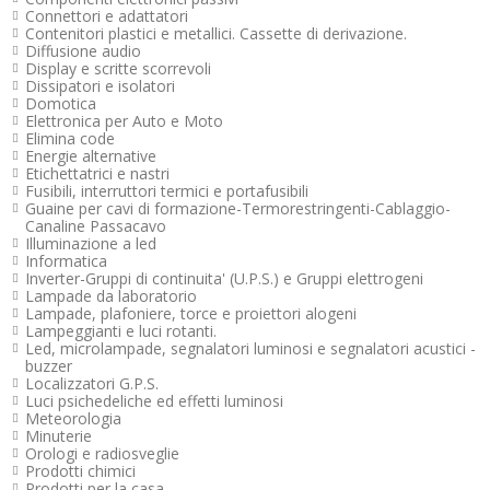
43,35 €
43,35 €
43,35 €
43,35 €
46,45 €
Disponibile
Disponibile
Disponibile
Disponibile
Disponibile
Connettori e adattatori
19,57 €
11,72 €
12,78 €
13,51 €
Disponibile
Disponibile
Disponibile
Disponibile
Contenitori plastici e metallici. Cassette di derivazione.
Maggiori info
Maggiori info
Maggiori info
Maggiori info
Maggiori info
Maggiori info
Maggiori info
Maggiori info
Maggiori info
Diffusione audio
Maggiori info
Maggiori info
Maggiori info
Maggiori info
Maggiori info
Display e scritte scorrevoli
Maggiori info
Maggiori info
Maggiori info
Maggiori info
Dissipatori e isolatori
Domotica
Elettronica per Auto e Moto
Elimina code
Energie alternative
Etichettatrici e nastri
Fusibili, interruttori termici e portafusibili
Guaine per cavi di formazione-Termorestringenti-Cablaggio-
Canaline Passacavo
Illuminazione a led
Informatica
Inverter-Gruppi di continuita' (U.P.S.) e Gruppi elettrogeni
Lampade da laboratorio
Lampade, plafoniere, torce e proiettori alogeni
Lampeggianti e luci rotanti.
Led, microlampade, segnalatori luminosi e segnalatori acustici -
buzzer
Localizzatori G.P.S.
Luci psichedeliche ed effetti luminosi
Meteorologia
Minuterie
Orologi e radiosveglie
Prodotti chimici
Prodotti per la casa