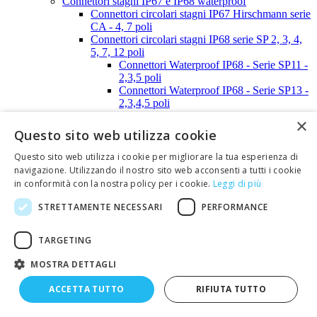
Connettori stagni IP67 e IP68 waterproof
Connettori circolari stagni IP67 Hirschmann serie
CA - 4, 7 poli
Connettori circolari stagni IP68 serie SP 2, 3, 4,
5, 7, 12 poli
Connettori Waterproof IP68 - Serie SP11 -
2,3,5 poli
Connettori Waterproof IP68 - Serie SP13 -
2,3,4,5 poli
Connettori Waterproof IP68 - Serie SP21 -
×
2,3,4 poli
Questo sito web utilizza cookie
Connettori Waterproof IP68 - Serie SP21 -
5, 7,12 poli
Questo sito web utilizza i cookie per migliorare la tua esperienza di
Connettori AMP serie SUPER SEAL -
navigazione. Utilizzando il nostro sito web acconsenti a tutti i cookie
1,2,3,4,5,6 poli
in conformità con la nostra policy per i cookie.
Leggi di più
Connettori STRIP-LINE
Connettori STRIP-LINE passo 2,00mm
STRETTAMENTE NECESSARI
PERFORMANCE
Connettori STRIP-LINE passo 2,54mm
Connettori SUB-D
TARGETING
Calotte, tappi e distanziali per connettori SUB-D
Calotte per SUB-D - 9 poli
MOSTRA DETTAGLI
Calotte per SUB-D - 15 poli
Calotte per SUB-D - 25 poli
ACCETTA TUTTO
RIFIUTA TUTTO
Calotte per SUB-D - 37 poli
Calotte per SUB-D - 50 poli