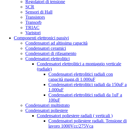
Regolatori di tensione
SCR
Sensori di Hall
Transistors
Transorb
TRIAC
Varistori
Componenti elettronici passivi
Condensatori ad altissima capacità
Condensatori ceramici
Condensatori di rifasamento
Condensatori elettrolitici
Condensatori elettrolitici a montaggio verticale
(radiale)
Condensatori elettrolitici radiali con
capacità magg.di 1.000uF
Condensatori elettrolitici radiali da 150uF a
1.000uF
Condensatori elettrolitici radiali da 1uF a
100uF
Condensatori multistrato
Condensatori poliestere
Condensatori poliestere radiali ( verticali )
Condensatori poliestere radiali. Tensione di
lavoro 1000Vcc/275Vca