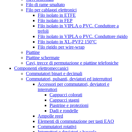
Filo di rame smaltato
Filo per cablaggi elettronici
Filo isolato in ETFE
Filo isolato in FEP
Filo isolato in VIPLA o PVC. Conduttore a
trefoli
Filo isolato in VIPLA o PVC. Conduttore rigido
Filo isolato in XL-PVF2 150°C
Filo rigido per wire-wrap
Piattine
Piattine schermate
Cavi, trecce di permutazione e piattine telefoniche
Componenti elettromeccanici
Commutatori binari e decimali
Commutatori, pulsanti, deviatori ed interruttori
Accessori per commutatori, deviatori e
interruttori
Cappucci colorati
Cappucci stagni
Piastrine e protezioni
Dadi e rondelle
Ampolle reed
Elementi di commutazione per tasti EAO
Commutatori rotativi
Interruttori e deviatori a bascula