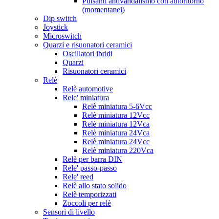
Pulsanti antivandalismo con autoritorno
(momentanei)
Dip switch
Joystick
Microswitch
Quarzi e risuonatori ceramici
Oscillatori ibridi
Quarzi
Risuonatori ceramici
Relè
Relè automotive
Rele' miniatura
Relè miniatura 5-6Vcc
Relè miniatura 12Vcc
Relè miniatura 12Vca
Relè miniatura 24Vca
Relè miniatura 24Vcc
Relè miniatura 220Vca
Relè per barra DIN
Rele' passo-passo
Rele' reed
Relè allo stato solido
Relè temporizzati
Zoccoli per relè
Sensori di livello