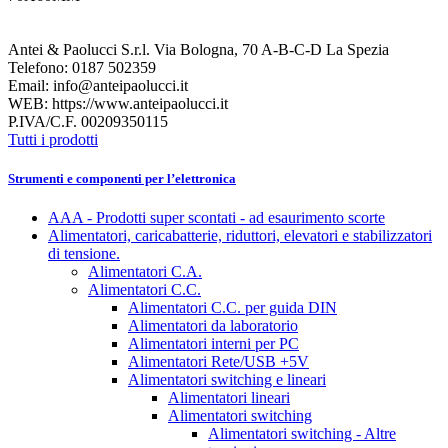
Antei & Paolucci S.r.l. Via Bologna, 70 A-B-C-D La Spezia
Telefono: 0187 502359
Email: info@anteipaolucci.it
WEB: https://www.anteipaolucci.it
P.IVA/C.F. 00209350115
Tutti i prodotti
Strumenti e componenti per l’elettronica
AAA - Prodotti super scontati - ad esaurimento scorte
Alimentatori, caricabatterie, riduttori, elevatori e stabilizzatori
di tensione.
Alimentatori C.A.
Alimentatori C.C.
Alimentatori C.C. per guida DIN
Alimentatori da laboratorio
Alimentatori interni per PC
Alimentatori Rete/USB +5V
Alimentatori switching e lineari
Alimentatori lineari
Alimentatori switching
Alimentatori switching - Altre