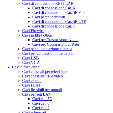
Cavi di connessione RETI LAN
Cavi di connessione Cat. 6
Cavi di connessione Cat. 5E FTP
Cavi patch incrociati
Cavi di connessione Cat. 5E UTP
Cavi di connessione Cat. 7
Cavi Firewire
Cavi in fibra ottica
Cavi per Trasmissione Audio
Cavi per Connessioni di Rete
Cavi per alimentazione elettrica
Cavi per connessioni interne PC
Cavi USB
Cavi VGA
Cavi e fili elettrici
Cavi coassiali per televisione
Cavi coassiali RF e video
Cavi elettrici
Cavi FLAT
Cavi flessibili per puntali
Cavi per reti LAN
Cavi cat. 5E
Cavi cat. 6
Cavi cat. 7
Cavi schermati