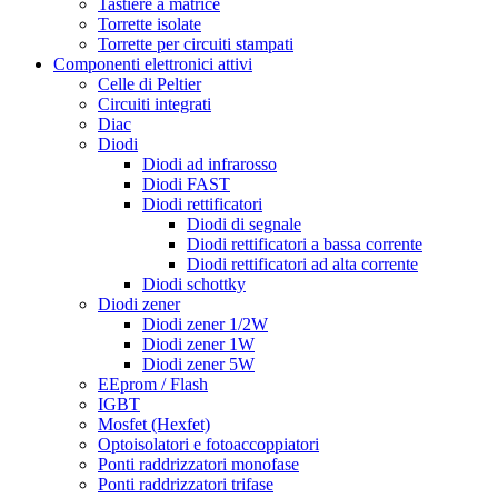
Tastiere a matrice
Torrette isolate
Torrette per circuiti stampati
Componenti elettronici attivi
Celle di Peltier
Circuiti integrati
Diac
Diodi
Diodi ad infrarosso
Diodi FAST
Diodi rettificatori
Diodi di segnale
Diodi rettificatori a bassa corrente
Diodi rettificatori ad alta corrente
Diodi schottky
Diodi zener
Diodi zener 1/2W
Diodi zener 1W
Diodi zener 5W
EEprom / Flash
IGBT
Mosfet (Hexfet)
Optoisolatori e fotoaccoppiatori
Ponti raddrizzatori monofase
Ponti raddrizzatori trifase