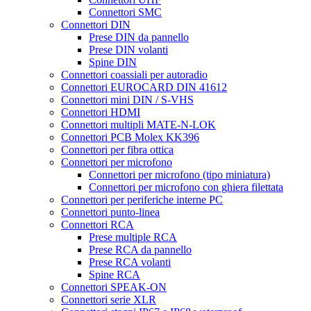
Connettori SMC
Connettori DIN
Prese DIN da pannello
Prese DIN volanti
Spine DIN
Connettori coassiali per autoradio
Connettori EUROCARD DIN 41612
Connettori mini DIN / S-VHS
Connettori HDMI
Connettori multipli MATE-N-LOK
Connettori PCB Molex KK396
Connettori per fibra ottica
Connettori per microfono
Connettori per microfono (tipo miniatura)
Connettori per microfono con ghiera filettata
Connettori per periferiche interne PC
Connettori punto-linea
Connettori RCA
Prese multiple RCA
Prese RCA da pannello
Prese RCA volanti
Spine RCA
Connettori SPEAK-ON
Connettori serie XLR