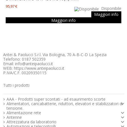
95,97 €
Disponibile
Maggiori info
Maggiori info
Antei & Paolucci S.r.l. Via Bologna, 70 A-B-C-D La Spezia
Telefono: 0187 502359
Email: info@anteipaolucci.it
WEB: https://www.anteipaolucci.it
P.IVA/C.F. 00209350115
Tutti i prodotti
Strumenti e componenti per l’elettronica
AAA - Prodotti super scontati - ad esaurimento scorte
Alimentatori, caricabatterie, riduttori, elevatori e stabilizzatori di
tensione.
Alimentazione rete
Antenne
Attrezzatura da laboratorio
Automazioni e telecontrolli