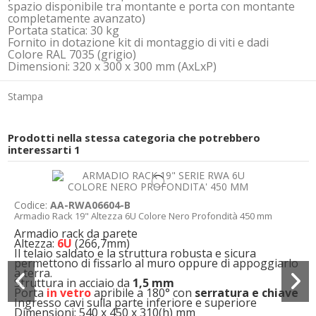
spazio disponibile tra montante e porta con montante
completamente avanzato)
Portata statica: 30 kg
Fornito in dotazione kit di montaggio di viti e dadi
Colore RAL 7035 (grigio)
Dimensioni: 320 x 300 x 300 mm (AxLxP)
Stampa
Prodotti nella stessa categoria che potrebbero
interessarti
1
Codice:
AA-RWA06604-B
Armadio Rack 19" Altezza 6U Colore Nero Profondità 450 mm
Armadio rack da parete
Altezza:
6U
(266,7mm)
Il telaio saldato e la struttura robusta e sicura
permettono di fissarlo al muro oppure di appoggiarlo
a terra.
Struttura in acciaio da
1,5 mm
Porta
in vetro
apribile a 180° con
serratura e chiave
Ingresso cavi sulla parte inferiore e superiore
Dimensioni: 540 x 450 x 310(h) mm