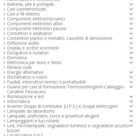
Batterie, pile e portapile
Cavi connettorizzati
Cavi e fili elettrici
Componenti elettromeccanici
Componenti elettronici attivi
Componenti elettronici passivi
Connettori e adattatori
Contenitori plastici e metallici. Cassette di derivazione.
Diffusione audio
Display e scritte scorrevoli
Dissipatori e isolatori
Domotica
Elettronica per Auto e Moto
Elimina code
Energie alternative
Etichettatrici e nastri
Fusibili, interruttori termici e portafusibili
Guaine per cavi di formazione-Termorestringenti-Cablaggio-
Canaline Passacavo
Illuminazione a led
Informatica
Inverter-Gruppi di continuita' (U.P.S.) e Gruppi elettrogeni
Lampade da laboratorio
Lampade, plafoniere, torce e proiettori alogeni
Lampeggianti e luci rotanti.
Led, microlampade, segnalatori luminosi e segnalatori acustici -
buzzer
Localizzatori G.P.S.