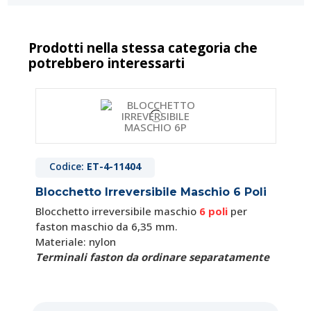
Prodotti nella stessa categoria che
potrebbero interessarti
Codice:
ET-4-11529
Faston Maschio Passo 6,35 mm Con
Dentino di Ritenuta
Codice:
ET-4-11404
Faston maschio con dentino di ritenuta.
Blocchetto Irreversibile Maschio 6 Poli
Materiale: Ottone naturale
Per filo di sezione:
da 1 a 2,5 mm²
Blocchetto irreversibile maschio
6 poli
per
faston maschio da 6,35 mm.
Materiale: nylon
0,11 €
Terminali faston da ordinare separatamente
Disponibile
Maggiori info