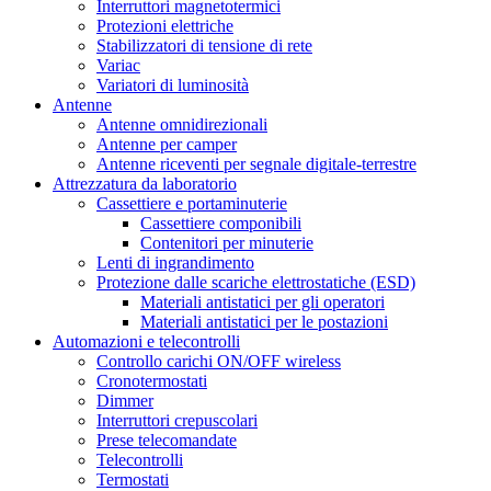
Interruttori magnetotermici
Protezioni elettriche
Stabilizzatori di tensione di rete
Variac
Variatori di luminosità
Antenne
Antenne omnidirezionali
Antenne per camper
Antenne riceventi per segnale digitale-terrestre
Attrezzatura da laboratorio
Cassettiere e portaminuterie
Cassettiere componibili
Contenitori per minuterie
Lenti di ingrandimento
Protezione dalle scariche elettrostatiche (ESD)
Materiali antistatici per gli operatori
Materiali antistatici per le postazioni
Automazioni e telecontrolli
Controllo carichi ON/OFF wireless
Cronotermostati
Dimmer
Interruttori crepuscolari
Prese telecomandate
Telecontrolli
Termostati