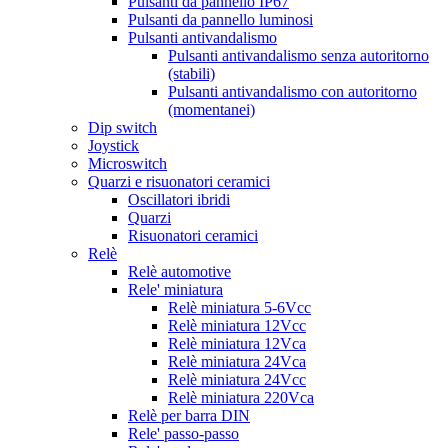
Pulsanti da pannello IP67
Pulsanti da pannello luminosi
Pulsanti antivandalismo
Pulsanti antivandalismo senza autoritorno
(stabili)
Pulsanti antivandalismo con autoritorno
(momentanei)
Dip switch
Joystick
Microswitch
Quarzi e risuonatori ceramici
Oscillatori ibridi
Quarzi
Risuonatori ceramici
Relè
Relè automotive
Rele' miniatura
Relè miniatura 5-6Vcc
Relè miniatura 12Vcc
Relè miniatura 12Vca
Relè miniatura 24Vca
Relè miniatura 24Vcc
Relè miniatura 220Vca
Relè per barra DIN
Rele' passo-passo