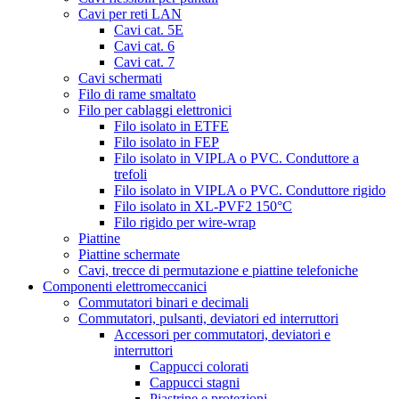
Cavi per reti LAN
Cavi cat. 5E
Cavi cat. 6
Cavi cat. 7
Cavi schermati
Filo di rame smaltato
Filo per cablaggi elettronici
Filo isolato in ETFE
Filo isolato in FEP
Filo isolato in VIPLA o PVC. Conduttore a
trefoli
Filo isolato in VIPLA o PVC. Conduttore rigido
Filo isolato in XL-PVF2 150°C
Filo rigido per wire-wrap
Piattine
Piattine schermate
Cavi, trecce di permutazione e piattine telefoniche
Componenti elettromeccanici
Commutatori binari e decimali
Commutatori, pulsanti, deviatori ed interruttori
Accessori per commutatori, deviatori e
interruttori
Cappucci colorati
Cappucci stagni
Piastrine e protezioni