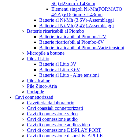
SC) ø23mm x L43mm
Elementi singoli Ni-Mh(FORMATO
4/5A) ø16,6mm x L43mm
Batterie al Ni-Mh (3,6V)-Assemblaggi
Batterie al Ni-Mh (2,4V)-Assemblaggi
Batterie ricaricabili al Piombo
Batterie ricaricabili al Piombo-12V
Batterie ricaricabili al Piombo-6V
Batterie ricaricabili al Piombo-Varie tensioni
Micropile a bottone
Pile al Litio
Batterie al Litio 3V
Batterie al Litio 3,6V
Batterie al Litio - Altre tensioni
Pile alcaline
Pile Zinco-Aria
Portapile
Cavi connettorizzati
Cavetteria da laboratorio
Cavi coassiali connettorizzati
Cavi di connessione video
Cavi di connessione audio
Cavi di connessione audio-video
Cavi di connessione DISPLAY PORT
Cavi di connessione dispositivi APPLE