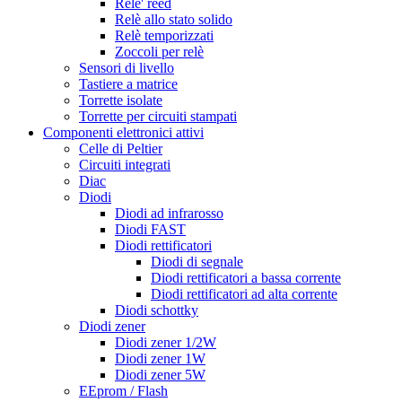
Rele' reed
Relè allo stato solido
Relè temporizzati
Zoccoli per relè
Sensori di livello
Tastiere a matrice
Torrette isolate
Torrette per circuiti stampati
Componenti elettronici attivi
Celle di Peltier
Circuiti integrati
Diac
Diodi
Diodi ad infrarosso
Diodi FAST
Diodi rettificatori
Diodi di segnale
Diodi rettificatori a bassa corrente
Diodi rettificatori ad alta corrente
Diodi schottky
Diodi zener
Diodi zener 1/2W
Diodi zener 1W
Diodi zener 5W
EEprom / Flash