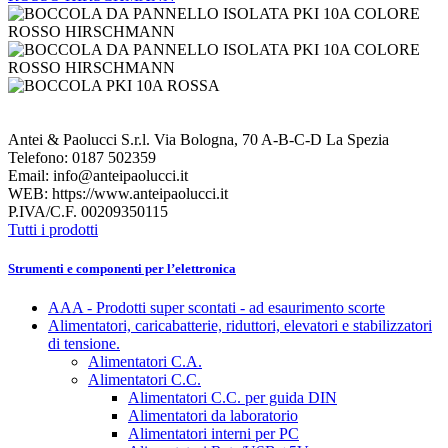
Antei & Paolucci S.r.l. Via Bologna, 70 A-B-C-D La Spezia
Telefono: 0187 502359
Email: info@anteipaolucci.it
WEB: https://www.anteipaolucci.it
P.IVA/C.F. 00209350115
Tutti i prodotti
Strumenti e componenti per l’elettronica
AAA - Prodotti super scontati - ad esaurimento scorte
Alimentatori, caricabatterie, riduttori, elevatori e stabilizzatori
di tensione.
Alimentatori C.A.
Alimentatori C.C.
Alimentatori C.C. per guida DIN
Alimentatori da laboratorio
Alimentatori interni per PC