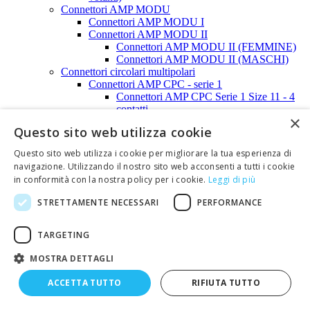
Connettori AMP MODU
Connettori AMP MODU I
Connettori AMP MODU II
Connettori AMP MODU II (FEMMINE)
Connettori AMP MODU II (MASCHI)
Connettori circolari multipolari
Connettori AMP CPC - serie 1
Connettori AMP CPC Serie 1 Size 11 - 4
contatti
×
Connettori AMP CPC Serie1 Size 13 - 9
Questo sito web utilizza cookie
contatti
Connettori AMP CPC Serie 1 Size 17 - 16
Questo sito web utilizza i cookie per migliorare la tua esperienza di
contatti
navigazione. Utilizzando il nostro sito web acconsenti a tutti i cookie
Connettori AMP CPC Serie1 Size 23 - 24
in conformità con la nostra policy per i cookie.
Leggi di più
contatti
Connettori AMP CPC Serie 1 Size 23 - 37
STRETTAMENTE NECESSARI
PERFORMANCE
contatti
Connettori AMP CPC - serie 3
Connettori circolari serie JM
TARGETING
Connettori JM femmine da pannello
MOSTRA DETTAGLI
Connettori JM femmine volanti
Connettori JM maschi volanti
ACCETTA TUTTO
RIFIUTA TUTTO
Connettori JM size 16
Connettori JM size 21
Connettori JM size 25