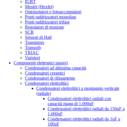
IGBT
Mosfet (Hexfet)
Optoisolatori e fotoaccoppiatori
Ponti raddrizzatori monofase
Ponti raddrizzatori trifase
Regolatori di tensione
SCR
Sensori di Hall
Transistors
Transorb
TRIAC
Varistori
Componenti elettronici passivi
Condensatori ad altissima capacità
Condensatori ceramici
Condensatori di rifasamento
Condensatori elettrolitici
Condensatori elettrolitici a montaggio verticale
(radiale)
Condensatori elettrolitici radiali con
capacità magg.di 1.000uF
Condensatori elettrolitici radiali da 150uF a
1.000uF
Condensatori elettrolitici radiali da 1uF a
100uF