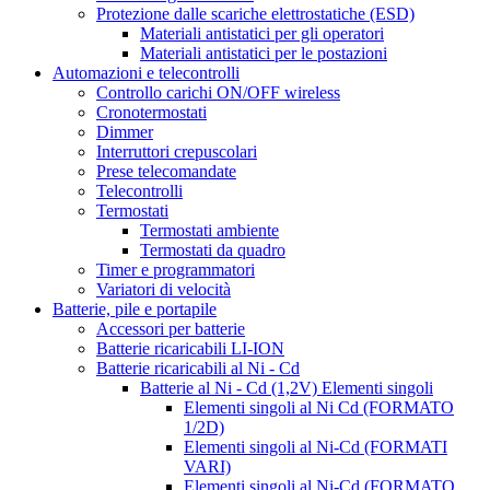
Protezione dalle scariche elettrostatiche (ESD)
Materiali antistatici per gli operatori
Materiali antistatici per le postazioni
Automazioni e telecontrolli
Controllo carichi ON/OFF wireless
Cronotermostati
Dimmer
Interruttori crepuscolari
Prese telecomandate
Telecontrolli
Termostati
Termostati ambiente
Termostati da quadro
Timer e programmatori
Variatori di velocità
Batterie, pile e portapile
Accessori per batterie
Batterie ricaricabili LI-ION
Batterie ricaricabili al Ni - Cd
Batterie al Ni - Cd (1,2V) Elementi singoli
Elementi singoli al Ni Cd (FORMATO
1/2D)
Elementi singoli al Ni-Cd (FORMATI
VARI)
Elementi singoli al Ni-Cd (FORMATO