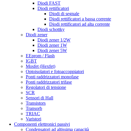
Diodi FAST
Diodi rettificatori
Diodi di segnale
Diodi rettificatori a bassa corrente
Diodi rettificatori ad alta corrente
Diodi schottky
Diodi zener
Diodi zener 1/2W
Diodi zener 1W
Diodi zener 5W
EEprom / Flash
IGBT
Mosfet (Hexfet)
Optoisolatori e fotoaccoppiatori
Ponti raddrizzatori monofase
Ponti raddrizzatori trifase
Regolatori di tensione
SCR
Sensori di Hall
Transistors
Transorb
TRIAC
Varistori
Componenti elettronici passivi
Condensatori ad altissima capacità