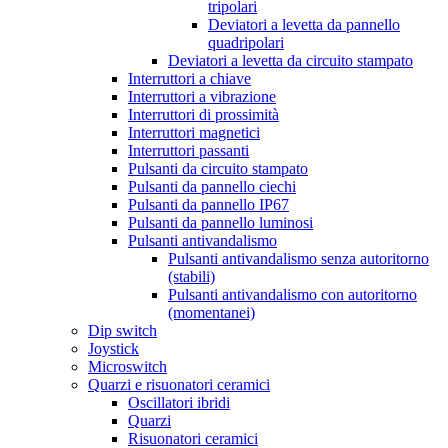
tripolari
Deviatori a levetta da pannello
quadripolari
Deviatori a levetta da circuito stampato
Interruttori a chiave
Interruttori a vibrazione
Interruttori di prossimità
Interruttori magnetici
Interruttori passanti
Pulsanti da circuito stampato
Pulsanti da pannello ciechi
Pulsanti da pannello IP67
Pulsanti da pannello luminosi
Pulsanti antivandalismo
Pulsanti antivandalismo senza autoritorno
(stabili)
Pulsanti antivandalismo con autoritorno
(momentanei)
Dip switch
Joystick
Microswitch
Quarzi e risuonatori ceramici
Oscillatori ibridi
Quarzi
Risuonatori ceramici