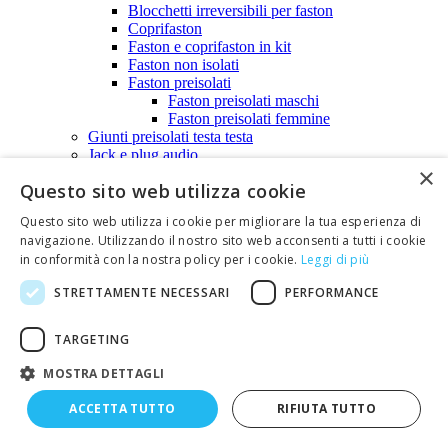
Blocchetti irreversibili per faston
Coprifaston
Faston e coprifaston in kit
Faston non isolati
Faston preisolati
Faston preisolati maschi
Faston preisolati femmine
Giunti preisolati testa testa
Jack e plug audio
×
Prese audio 2,5-6,3mm
Questo sito web utilizza cookie
Prese audio 2,5mm
Prese audio 3,5mm
Questo sito web utilizza i cookie per migliorare la tua esperienza di
Prese audio 6,3mm
navigazione. Utilizzando il nostro sito web acconsenti a tutti i cookie
Spine audio 2,5-6,3mm
in conformità con la nostra policy per i cookie.
Leggi di più
Spine audio 2,5mm
Spine audio 3,5mm
STRETTAMENTE NECESSARI
PERFORMANCE
Spine audio 6,3mm
Morsettiere
Morsettiere a vite da c.s. passo 5,08 maschio -
TARGETING
femmina
Morsettiere a vite da circuito stampato passo 5,08
MOSTRA DETTAGLI
mm
Morsettiere doppia fila passo 6,35mm
ACCETTA TUTTO
RIFIUTA TUTTO
Morsettiere doppia fila passo 9,52mm
Morsettiere doppia fila SHIMOCO FR330