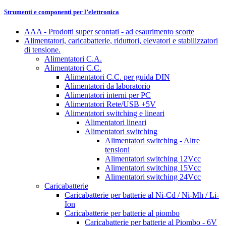
Strumenti e componenti per l’elettronica
AAA - Prodotti super scontati - ad esaurimento scorte
Alimentatori, caricabatterie, riduttori, elevatori e stabilizzatori
di tensione.
Alimentatori C.A.
Alimentatori C.C.
Alimentatori C.C. per guida DIN
Alimentatori da laboratorio
Alimentatori interni per PC
Alimentatori Rete/USB +5V
Alimentatori switching e lineari
Alimentatori lineari
Alimentatori switching
Alimentatori switching - Altre
tensioni
Alimentatori switching 12Vcc
Alimentatori switching 15Vcc
Alimentatori switching 24Vcc
Caricabatterie
Caricabatterie per batterie al Ni-Cd / Ni-Mh / Li-
Ion
Caricabatterie per batterie al piombo
Caricabatterie per batterie al Piombo - 6V