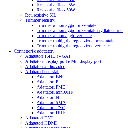
Resistori a filo - 25W
Resistori a filo - 50W
Reti resistive SIL
Trimmer resistivi
Trimmer a montaggio orizzontale
Trimmer a montaggio orizzontale sigillati cermet
Trimmer a montaggio verticale
Trimmer multigiri a regolazione orizzontale
Trimmer multigiri a regolazione verticale
Connettori e adattatori
Adattatori 15HD (VGA)
Adattatori Display-port e Minidisplay-port
Adattatori audio/video
Adattatori coassiali
Adattatori BNC
Adattatori F
Adattatori FME
Adattatori miniUHF
Adattatori N
Adattatori SMA
Adattatori TNC
Adattatori UHF
Adattatori DVI
Adattatori HDMI