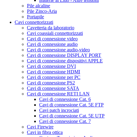
Batterie al Litio - Altre tensioni
Pile alcaline
Pile Zinco-Aria
Portapile
Cavi connettorizzati
Cavetteria da laboratorio
Cavi coassiali connettorizzati
Cavi di connessione video
Cavi di connessione audio
Cavi di connessione audio-video
Cavi di connessione DISPLAY PORT
Cavi di connessione dispositivi APPLE
Cavi di connessione DVI
Cavi di connessione HDMI
Cavi di connessione per PC
Cavi di connessione PS2
Cavi di connessione SATA
Cavi di connessione RETI LAN
Cavi di connessione Cat. 6
Cavi di connessione Cat. 5E FTP
Cavi patch incrociati
Cavi di connessione Cat. 5E UTP
Cavi di connessione Cat. 7
Cavi Firewire
Cavi in fibra ottica