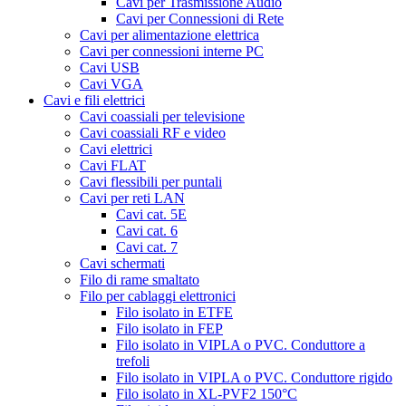
Cavi per Trasmissione Audio
Cavi per Connessioni di Rete
Cavi per alimentazione elettrica
Cavi per connessioni interne PC
Cavi USB
Cavi VGA
Cavi e fili elettrici
Cavi coassiali per televisione
Cavi coassiali RF e video
Cavi elettrici
Cavi FLAT
Cavi flessibili per puntali
Cavi per reti LAN
Cavi cat. 5E
Cavi cat. 6
Cavi cat. 7
Cavi schermati
Filo di rame smaltato
Filo per cablaggi elettronici
Filo isolato in ETFE
Filo isolato in FEP
Filo isolato in VIPLA o PVC. Conduttore a
trefoli
Filo isolato in VIPLA o PVC. Conduttore rigido
Filo isolato in XL-PVF2 150°C