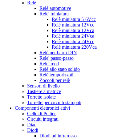
Relè
Relè automotive
Rele' miniatura
Relè miniatura 5-6Vcc
Relè miniatura 12Vcc
Relè miniatura 12Vca
Relè miniatura 24Vca
Relè miniatura 24Vcc
Relè miniatura 220Vca
Relè per barra DIN
Rele' passo-passo
Rele' reed
Relè allo stato solido
Relè temporizzati
Zoccoli per relè
Sensori di livello
Tastiere a matrice
Torrette isolate
Torrette per circuiti stampati
Componenti elettronici attivi
Celle di Peltier
Circuiti integrati
Diac
Diodi
Diodi ad infrarosso