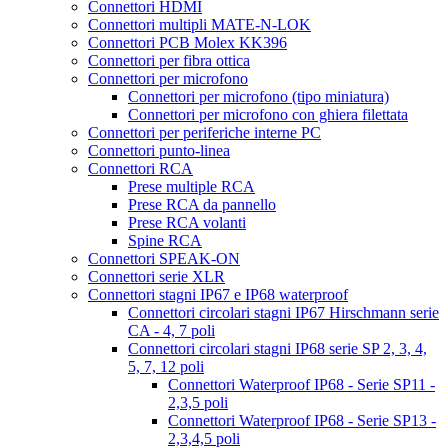
Connettori HDMI
Connettori multipli MATE-N-LOK
Connettori PCB Molex KK396
Connettori per fibra ottica
Connettori per microfono
Connettori per microfono (tipo miniatura)
Connettori per microfono con ghiera filettata
Connettori per periferiche interne PC
Connettori punto-linea
Connettori RCA
Prese multiple RCA
Prese RCA da pannello
Prese RCA volanti
Spine RCA
Connettori SPEAK-ON
Connettori serie XLR
Connettori stagni IP67 e IP68 waterproof
Connettori circolari stagni IP67 Hirschmann serie
CA - 4, 7 poli
Connettori circolari stagni IP68 serie SP 2, 3, 4,
5, 7, 12 poli
Connettori Waterproof IP68 - Serie SP11 -
2,3,5 poli
Connettori Waterproof IP68 - Serie SP13 -
2,3,4,5 poli