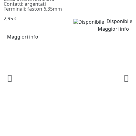
Contatti: argentati
Terminali: faston 6,35mm
2,95 €
Disponibile
Maggiori info
Maggiori info
De
C