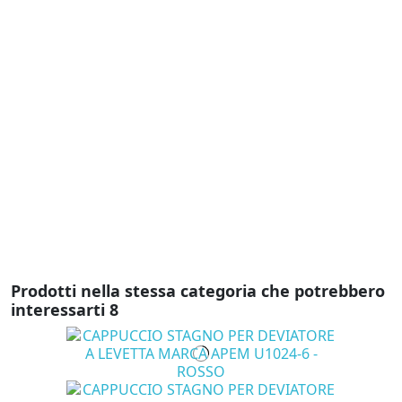
D
D
P
F
C
L
C
T
3
Prodotti nella stessa categoria che potrebbero
interessarti
8