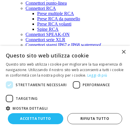
Connettori punto-linea
Connettori RCA
Prese multiple RCA
Prese RCA da pannello
Prese RCA volanti
Spine RCA
Connettori SPEAK-ON
Connettori serie XLR
Connettori stagni IP67 e IP68 waterproof
×
Connettori circolari stagni IP67 Hirschmann serie
Questo sito web utilizza cookie
CA - 4, 7 poli
Connettori circolari stagni IP68 serie SP 2, 3, 4,
Questo sito web utilizza i cookie per migliorare la tua esperienza di
5, 7, 12 poli
navigazione. Utilizzando il nostro sito web acconsenti a tutti i cookie
Connettori Waterproof IP68 - Serie SP11 -
in conformità con la nostra policy per i cookie.
Leggi di più
2,3,5 poli
Connettori Waterproof IP68 - Serie SP13 -
STRETTAMENTE NECESSARI
PERFORMANCE
2,3,4,5 poli
Connettori Waterproof IP68 - Serie SP21 -
2,3,4 poli
TARGETING
Connettori Waterproof IP68 - Serie SP21 -
5, 7,12 poli
MOSTRA DETTAGLI
Connettori AMP serie SUPER SEAL -
1,2,3,4,5,6 poli
ACCETTA TUTTO
RIFIUTA TUTTO
Connettori STRIP-LINE
Connettori STRIP-LINE passo 2,00mm