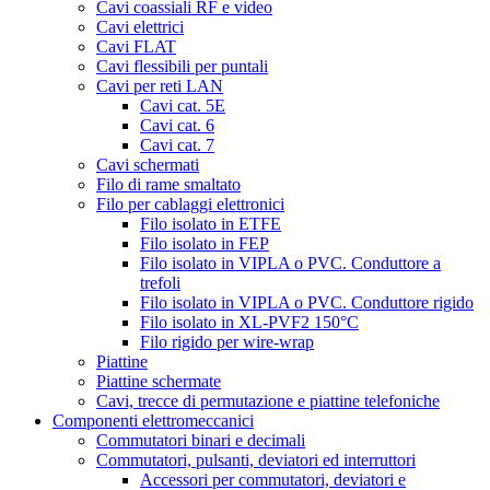
Cavi coassiali RF e video
Cavi elettrici
Cavi FLAT
Cavi flessibili per puntali
Cavi per reti LAN
Cavi cat. 5E
Cavi cat. 6
Cavi cat. 7
Cavi schermati
Filo di rame smaltato
Filo per cablaggi elettronici
Filo isolato in ETFE
Filo isolato in FEP
Filo isolato in VIPLA o PVC. Conduttore a
trefoli
Filo isolato in VIPLA o PVC. Conduttore rigido
Filo isolato in XL-PVF2 150°C
Filo rigido per wire-wrap
Piattine
Piattine schermate
Cavi, trecce di permutazione e piattine telefoniche
Componenti elettromeccanici
Commutatori binari e decimali
Commutatori, pulsanti, deviatori ed interruttori
Accessori per commutatori, deviatori e