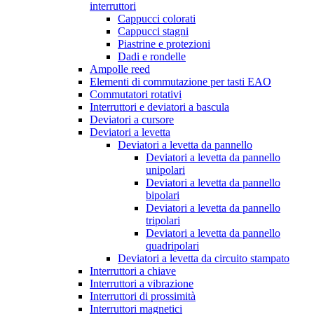
interruttori
Cappucci colorati
Cappucci stagni
Piastrine e protezioni
Dadi e rondelle
Ampolle reed
Elementi di commutazione per tasti EAO
Commutatori rotativi
Interruttori e deviatori a bascula
Deviatori a cursore
Deviatori a levetta
Deviatori a levetta da pannello
Deviatori a levetta da pannello
unipolari
Deviatori a levetta da pannello
bipolari
Deviatori a levetta da pannello
tripolari
Deviatori a levetta da pannello
quadripolari
Deviatori a levetta da circuito stampato
Interruttori a chiave
Interruttori a vibrazione
Interruttori di prossimità
Interruttori magnetici