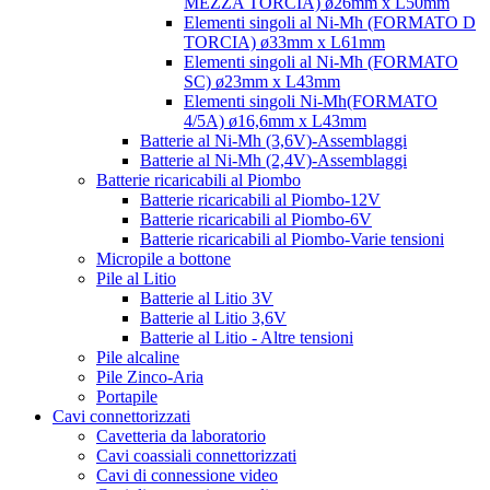
MEZZA TORCIA) ø26mm x L50mm
Elementi singoli al Ni-Mh (FORMATO D
TORCIA) ø33mm x L61mm
Elementi singoli al Ni-Mh (FORMATO
SC) ø23mm x L43mm
Elementi singoli Ni-Mh(FORMATO
4/5A) ø16,6mm x L43mm
Batterie al Ni-Mh (3,6V)-Assemblaggi
Batterie al Ni-Mh (2,4V)-Assemblaggi
Batterie ricaricabili al Piombo
Batterie ricaricabili al Piombo-12V
Batterie ricaricabili al Piombo-6V
Batterie ricaricabili al Piombo-Varie tensioni
Micropile a bottone
Pile al Litio
Batterie al Litio 3V
Batterie al Litio 3,6V
Batterie al Litio - Altre tensioni
Pile alcaline
Pile Zinco-Aria
Portapile
Cavi connettorizzati
Cavetteria da laboratorio
Cavi coassiali connettorizzati
Cavi di connessione video