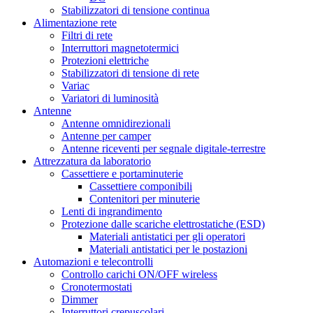
Stabilizzatori di tensione continua
Alimentazione rete
Filtri di rete
Interruttori magnetotermici
Protezioni elettriche
Stabilizzatori di tensione di rete
Variac
Variatori di luminosità
Antenne
Antenne omnidirezionali
Antenne per camper
Antenne riceventi per segnale digitale-terrestre
Attrezzatura da laboratorio
Cassettiere e portaminuterie
Cassettiere componibili
Contenitori per minuterie
Lenti di ingrandimento
Protezione dalle scariche elettrostatiche (ESD)
Materiali antistatici per gli operatori
Materiali antistatici per le postazioni
Automazioni e telecontrolli
Controllo carichi ON/OFF wireless
Cronotermostati
Dimmer
Interruttori crepuscolari