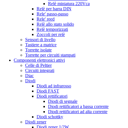
Relè miniatura 220Vca
Relè per barra DIN
Rele' passo-passo
Rele' reed
Relè allo stato solido
Relè temporizzati
Zoccoli per relè
Sensori di livello
Tastiere a matrice
Torrette isolate
Torrette per circuiti stampati
Componenti elettronici attivi
Celle di Peltier
Circuiti integrati
Diac
Diodi
Diodi ad infrarosso
Diodi FAST
Diodi rettificatori
Diodi di segnale
Diodi rettificatori a bassa corrente
Diodi rettificatori ad alta corrente
Diodi schottky
Diodi zener
Diodi zener 1/2W