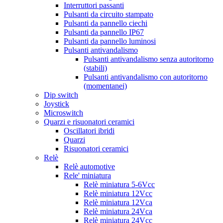
Interruttori passanti
Pulsanti da circuito stampato
Pulsanti da pannello ciechi
Pulsanti da pannello IP67
Pulsanti da pannello luminosi
Pulsanti antivandalismo
Pulsanti antivandalismo senza autoritorno
(stabili)
Pulsanti antivandalismo con autoritorno
(momentanei)
Dip switch
Joystick
Microswitch
Quarzi e risuonatori ceramici
Oscillatori ibridi
Quarzi
Risuonatori ceramici
Relè
Relè automotive
Rele' miniatura
Relè miniatura 5-6Vcc
Relè miniatura 12Vcc
Relè miniatura 12Vca
Relè miniatura 24Vca
Relè miniatura 24Vcc