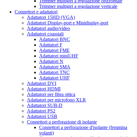
Trimmer multigiri a regolazione orizzontale
Trimmer multigiri a regolazione verticale
Connettori e adattatori
Adattatori 15HD (VGA)
Adattatori Display-port e Minidisplay-port
Adattatori audio/video
Adattatori coassiali
Adattatori BNC
Adattatori F
Adattatori FME
Adattatori miniUHF
Adattatori N
Adattatori SMA
Adattatori TNC
Adattatori UHF
Adattatori DVI
Adattatori HDMI
Adattatori per fibra ottica
Adattatori per microfono XLR
Adattatori SUB-D
Adattatori PS2
Adattatori USB
Connettori a perforazione di isolante
Connettori a perforazione d'isolante (femmina
volanti)