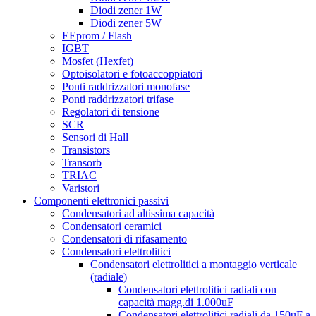
Diodi zener 1W
Diodi zener 5W
EEprom / Flash
IGBT
Mosfet (Hexfet)
Optoisolatori e fotoaccoppiatori
Ponti raddrizzatori monofase
Ponti raddrizzatori trifase
Regolatori di tensione
SCR
Sensori di Hall
Transistors
Transorb
TRIAC
Varistori
Componenti elettronici passivi
Condensatori ad altissima capacità
Condensatori ceramici
Condensatori di rifasamento
Condensatori elettrolitici
Condensatori elettrolitici a montaggio verticale
(radiale)
Condensatori elettrolitici radiali con
capacità magg.di 1.000uF
Condensatori elettrolitici radiali da 150uF a