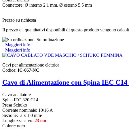
Connettore: Ø interno 2.1 mm, Ø esterno 5.5 mm
Prezzo su richiesta
Il prezzo e i quantitativi disponibili di questo prodotto vengono calcol
Su ordinazione
Maggiori info
Maggiori info
Cavi per alimentazione elettrica
Codice:
IC-067-NC
Cavo di Alimentazione con Spina IEC C14
Cavo adattatore
Spina
IEC 320 C14
Presa Schuko
Corrente nominale: 10/16 A
Sezione: 3 x 1,0 mm²
Lunghezza cavo:
23 cm
Colore: nero