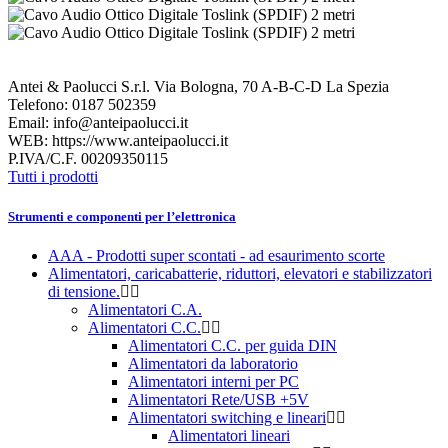
Antei & Paolucci S.r.l. Via Bologna, 70 A-B-C-D La Spezia
Telefono: 0187 502359
Email: info@anteipaolucci.it
WEB: https://www.anteipaolucci.it
P.IVA/C.F. 00209350115
Tutti i prodotti
Strumenti e componenti per l’elettronica
AAA - Prodotti super scontati - ad esaurimento scorte
Alimentatori, caricabatterie, riduttori, elevatori e stabilizzatori
di tensione.
Alimentatori C.A.
Alimentatori C.C.
Alimentatori C.C. per guida DIN
Alimentatori da laboratorio
Alimentatori interni per PC
Alimentatori Rete/USB +5V
Alimentatori switching e lineari
Alimentatori lineari