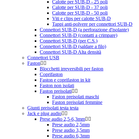
Calotte per SUB-D - 25 poli
Calotte per SUB-D - 37 poli
Calotte per SUB-D - 50 poli
Viti e clips per calotte SUB-D
Tappi anti-polvere per connettori SUB-D
Connettori SUB-D (a perforazione d'isolante)
Connettori SUB-D (contatti a crimpare)
Connettori SUB-D (per C.S.)
Connettori SUB-D (saldare a filo)
Connettori SUB-D Alta densità
Connettori USB
Faston
Blocchetti irreversibili per faston
Coprifaston
Faston e coprifaston in kit
Faston non isolati
Faston preisolati
Faston preisolati maschi
Faston preisolati femmine
Giunti preisolati testa testa
Jack e plug audio
Prese audio 2,5-6,3mm
Prese audio 2,5mm
Prese audio 3,5mm
Prese audio 6,3mm