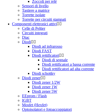
Zoccoli per relè
Sensori di livello
Tastiere a matrice
Torrette isolate
Torrette per circuiti stampati
Componenti elettronici attivi
Celle di Peltier
Circuiti integrati
Diac
Diodi
Diodi ad infrarosso
Diodi FAST
Diodi rettificatori
Diodi di segnale
Diodi rettificatori a bassa corrente
Diodi rettificatori ad alta corrente
Diodi schottky
Diodi zener
Diodi zener 1/2W
Diodi zener 1W
Diodi zener 5W
EEprom / Flash
IGBT
Mosfet (Hexfet)
Optoisolatori e fotoaccoppiatori