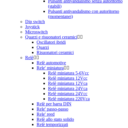
Pulsanti antivandalismo senza autoritorno
(stabili)
Pulsanti antivandalismo con autoritorno
(momentanei)
Dip switch
Joystick
Microswitch
Quarzi e risuonatori ceramici
Oscillatori ibridi
Quarzi
Risuonatori ceramici
Relè
Relè automotive
Rele' miniatura
Relè miniatura 5-6Vcc
Relè miniatura 12Vcc
Relè miniatura 12Vca
Relè miniatura 24Vca
Relè miniatura 24Vcc
Relè miniatura 220Vca
Relè per barra DIN
Rele' passo-passo
Rele' reed
Relè allo stato solido
Relè temporizzati