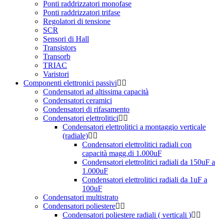
Ponti raddrizzatori monofase
Ponti raddrizzatori trifase
Regolatori di tensione
SCR
Sensori di Hall
Transistors
Transorb
TRIAC
Varistori
Componenti elettronici passivi
Condensatori ad altissima capacità
Condensatori ceramici
Condensatori di rifasamento
Condensatori elettrolitici
Condensatori elettrolitici a montaggio verticale
(radiale)
Condensatori elettrolitici radiali con
capacità magg.di 1.000uF
Condensatori elettrolitici radiali da 150uF a
1.000uF
Condensatori elettrolitici radiali da 1uF a
100uF
Condensatori multistrato
Condensatori poliestere
Condensatori poliestere radiali ( verticali )