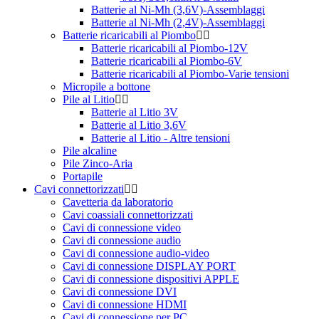
Batterie al Ni-Mh (3,6V)-Assemblaggi
Batterie al Ni-Mh (2,4V)-Assemblaggi
Batterie ricaricabili al Piombo
Batterie ricaricabili al Piombo-12V
Batterie ricaricabili al Piombo-6V
Batterie ricaricabili al Piombo-Varie tensioni
Micropile a bottone
Pile al Litio
Batterie al Litio 3V
Batterie al Litio 3,6V
Batterie al Litio - Altre tensioni
Pile alcaline
Pile Zinco-Aria
Portapile
Cavi connettorizzati
Cavetteria da laboratorio
Cavi coassiali connettorizzati
Cavi di connessione video
Cavi di connessione audio
Cavi di connessione audio-video
Cavi di connessione DISPLAY PORT
Cavi di connessione dispositivi APPLE
Cavi di connessione DVI
Cavi di connessione HDMI
Cavi di connessione per PC