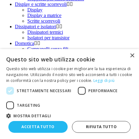
Display e scritte scorrevoli
Display
Display a matrice
Scritte scorrevoli
Dissipatori e isolatori
Dissipatori termici
Isolatori per transistor
Domotica
Campanelli senza fili
×
Citofoni e videocitofoni
Questo sito web utilizza cookie
Controllo accessi
Lampade ad accensione automatica (PIR)
Questo sito web utilizza i cookie per migliorare la tua esperienza di
Sensori di movimento
navigazione. Utilizzando il nostro sito web acconsenti a tutti i cookie
Scacciatopi, scacciamosche, scacciacani e
in conformità con la nostra policy per i cookie.
Leggi di più
elettroinsetticidi.
Sensori di presenza
STRETTAMENTE NECESSARI
PERFORMANCE
Sensori di presenza collegati via radio
Sistema domotico wireless
Elettronica per Auto e Moto
TARGETING
Avviatori di emergenza
Prodotti per auto
MOSTRA DETTAGLI
Cavi di emergenza per batterie
ACCETTA TUTTO
RIFIUTA TUTTO
Connettori per antenne autoradio
Fari led da esterno per auto e camper
Morsetti per batteria