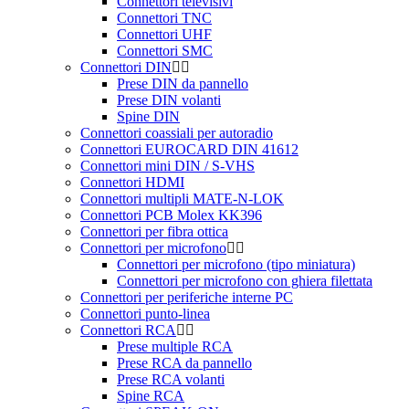
Connettori televisivi
Connettori TNC
Connettori UHF
Connettori SMC
Connettori DIN
Prese DIN da pannello
Prese DIN volanti
Spine DIN
Connettori coassiali per autoradio
Connettori EUROCARD DIN 41612
Connettori mini DIN / S-VHS
Connettori HDMI
Connettori multipli MATE-N-LOK
Connettori PCB Molex KK396
Connettori per fibra ottica
Connettori per microfono
Connettori per microfono (tipo miniatura)
Connettori per microfono con ghiera filettata
Connettori per periferiche interne PC
Connettori punto-linea
Connettori RCA
Prese multiple RCA
Prese RCA da pannello
Prese RCA volanti
Spine RCA