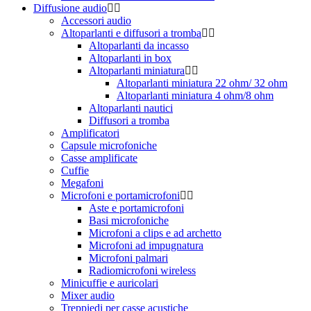
Diffusione audio
Accessori audio
Altoparlanti e diffusori a tromba
Altoparlanti da incasso
Altoparlanti in box
Altoparlanti miniatura
Altoparlanti miniatura 22 ohm/ 32 ohm
Altoparlanti miniatura 4 ohm/8 ohm
Altoparlanti nautici
Diffusori a tromba
Amplificatori
Capsule microfoniche
Casse amplificate
Cuffie
Megafoni
Microfoni e portamicrofoni
Aste e portamicrofoni
Basi microfoniche
Microfoni a clips e ad archetto
Microfoni ad impugnatura
Microfoni palmari
Radiomicrofoni wireless
Minicuffie e auricolari
Mixer audio
Treppiedi per casse acustiche