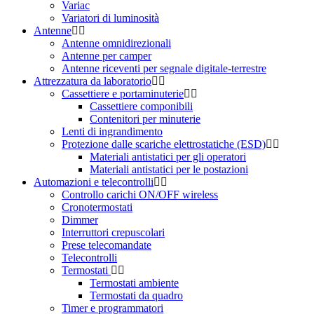
Variac
Variatori di luminosità
Antenne
Antenne omnidirezionali
Antenne per camper
Antenne riceventi per segnale digitale-terrestre
Attrezzatura da laboratorio
Cassettiere e portaminuterie
Cassettiere componibili
Contenitori per minuterie
Lenti di ingrandimento
Protezione dalle scariche elettrostatiche (ESD)
Materiali antistatici per gli operatori
Materiali antistatici per le postazioni
Automazioni e telecontrolli
Controllo carichi ON/OFF wireless
Cronotermostati
Dimmer
Interruttori crepuscolari
Prese telecomandate
Telecontrolli
Termostati
Termostati ambiente
Termostati da quadro
Timer e programmatori