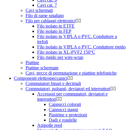
Cavi cat. 7
Cavi schermati
Filo di rame smaltato
Filo per cablaggi elettronici
Filo isolato in ETFE
Filo isolato in FEP
Filo isolato in VIPLA o PVC. Conduttore a
trefoli
Filo isolato in VIPLA o PVC. Conduttore rigido
Filo isolato in XL-PVF2 150°C
Filo rigido per wire-wrap
Piattine
Piattine schermate
Cavi, trecce di permutazione e piattine telefoniche
Componenti elettromeccanici
Commutatori binari e decimali
Commutatori, pulsanti, deviatori ed interruttori
Accessori per commutatori, deviatori e
interruttori
Cappucci colorati
Cappucci stagni
Piastrine e protezioni
Dadi e rondelle
Ampolle reed