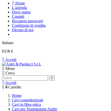
Home
L'azienda
Dove siamo
Contatti
Recupero password
Condizioni di vendita
Dicono di noi
Italiano
EUR €
Accedi
Menu
Cerca
Accedi
0
Carrello
Home
Cavi connettorizzati
Cavi in fibra ottica
Cavi per Trasmissione Audio