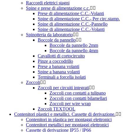
Raccordi elettrici stagni
Spine e prese di alimentazione c.c.
Prese di alimentazione C.C.-Volanti
Spine di alimentazione C.C.- Per circ.stamp.
Spine di alimentazione C.C.-Pannello
Spine di alimentazione C.C.-Volanti
Spinotteria da laboratorio
Boccole da pannello
Boccole da pannello 2mm
Boccole da pannello 4mm
Cavallotti di cortocircuito
Pinze a coccodrillo
Prese a banana volanti
Spine a banana volanti
Terminali a forcella isolati
Zoccoli
Zoccoli per circuiti integrati
Zoccoli con contatti a tulipano
Zoccoli con contatti bilamellari
Zoccoli per wire wrap
Zoccoli TEXTOOL
Contenitori plastici e metallici. Cassette di derivazione.
Contenitori in plastica per montaggi elettronici
Contenitori metallici per montaggi elettronici
Cassette di derivazione IP55 / IP66