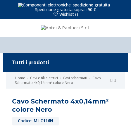
Spedizione gratuita sopra i 90 €
Wishlist (
)
Tutti i prodotti
Home
Cavi e fili elettrici
Cavi schermati
Cavo
Schermato 4x0,14mm² colore Nero
Cavo Schermato 4x0,14mm²
colore Nero
Codice:
MI-C116N