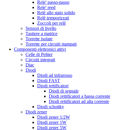
Rele' passo-passo
Rele' reed
Relè allo stato solido
Relè temporizzati
Zoccoli per relè
Sensori di livello
Tastiere a matrice
Torrette isolate
Torrette per circuiti stampati
Componenti elettronici attivi
Celle di Peltier
Circuiti integrati
Diac
Diodi
Diodi ad infrarosso
Diodi FAST
Diodi rettificatori
Diodi di segnale
Diodi rettificatori a bassa corrente
Diodi rettificatori ad alta corrente
Diodi schottky
Diodi zener
Diodi zener 1/2W
Diodi zener 1W
Diodi zener 5W