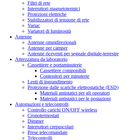
Filtri di rete
Interruttori magnetotermici
Protezioni elettriche
Stabilizzatori di tensione di rete
Variac
Variatori di luminosità
Antenne
Antenne omnidirezionali
Antenne per camper
Antenne riceventi per segnale digitale-terrestre
Attrezzatura da laboratorio
Cassettiere e portaminuterie
Cassettiere componibili
Contenitori per minuterie
Lenti di ingrandimento
Protezione dalle scariche elettrostatiche (ESD)
Materiali antistatici per gli operatori
Materiali antistatici per le postazioni
Automazioni e telecontrolli
Controllo carichi ON/OFF wireless
Cronotermostati
Dimmer
Interruttori crepuscolari
Prese telecomandate
Telecontrolli