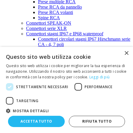
Prese multiple RCA
Prese RCA da pannello
Prese RCA volanti
Spine RCA
Connettori SPEAK-ON
Connettori serie XLR
Connettori stagni IP67 e IP68 waterproof
Connettori circolari stagni IP67 Hirschmann serie
CA - 4, 7 poli
Connettori circolari stagni IP68 serie SP 2, 3, 4,
×
5, 7, 12 poli
Questo sito web utilizza cookie
Connettori Waterproof IP68 - Serie SP11 -
2,3,5 poli
Questo sito web utilizza i cookie per migliorare la tua esperienza di
Connettori Waterproof IP68 - Serie SP13 -
navigazione. Utilizzando il nostro sito web acconsenti a tutti i cookie
2,3,4,5 poli
in conformità con la nostra policy per i cookie.
Leggi di più
Connettori Waterproof IP68 - Serie SP21 -
STRETTAMENTE NECESSARI
PERFORMANCE
2,3,4 poli
Connettori Waterproof IP68 - Serie SP21 -
5, 7,12 poli
TARGETING
Connettori AMP serie SUPER SEAL -
1,2,3,4,5,6 poli
MOSTRA DETTAGLI
Connettori STRIP-LINE
Connettori STRIP-LINE passo 2,00mm
ACCETTA TUTTO
RIFIUTA TUTTO
Connettori STRIP-LINE passo 2,54mm
Connettori SUB-D