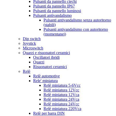
Pulsanti da pannello ciechi
Pulsanti da pannello IP67
Pulsanti da pannello luminosi
Pulsanti antivandalismo
Pulsanti antivandalismo senza autoritorno
(stabili)
Pulsanti antivandalismo con autoritorno
(momentanei)
Dip switch
Joystick
Microswitch
Quarzi e risuonatori ceramici
Oscillatori ibridi
Quarzi
Risuonatori ceramici
Relè
Relè automotive
Rele' miniatura
Relè miniatura 5-6Vcc
Relè miniatura 12Vcc
Relè miniatura 12Vca
Relè miniatura 24Vca
Relè miniatura 24Vcc
Relè miniatura 220Vca
Relè per barra DIN