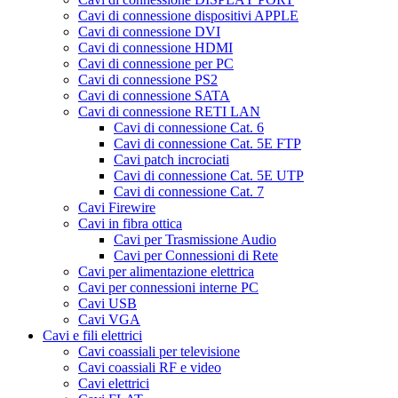
Cavi di connessione dispositivi APPLE
Cavi di connessione DVI
Cavi di connessione HDMI
Cavi di connessione per PC
Cavi di connessione PS2
Cavi di connessione SATA
Cavi di connessione RETI LAN
Cavi di connessione Cat. 6
Cavi di connessione Cat. 5E FTP
Cavi patch incrociati
Cavi di connessione Cat. 5E UTP
Cavi di connessione Cat. 7
Cavi Firewire
Cavi in fibra ottica
Cavi per Trasmissione Audio
Cavi per Connessioni di Rete
Cavi per alimentazione elettrica
Cavi per connessioni interne PC
Cavi USB
Cavi VGA
Cavi e fili elettrici
Cavi coassiali per televisione
Cavi coassiali RF e video
Cavi elettrici