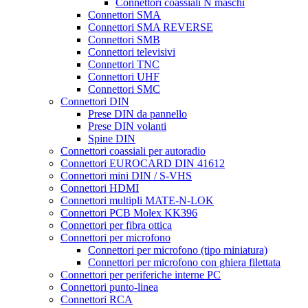
Connettori coassiali N maschi
Connettori SMA
Connettori SMA REVERSE
Connettori SMB
Connettori televisivi
Connettori TNC
Connettori UHF
Connettori SMC
Connettori DIN
Prese DIN da pannello
Prese DIN volanti
Spine DIN
Connettori coassiali per autoradio
Connettori EUROCARD DIN 41612
Connettori mini DIN / S-VHS
Connettori HDMI
Connettori multipli MATE-N-LOK
Connettori PCB Molex KK396
Connettori per fibra ottica
Connettori per microfono
Connettori per microfono (tipo miniatura)
Connettori per microfono con ghiera filettata
Connettori per periferiche interne PC
Connettori punto-linea
Connettori RCA