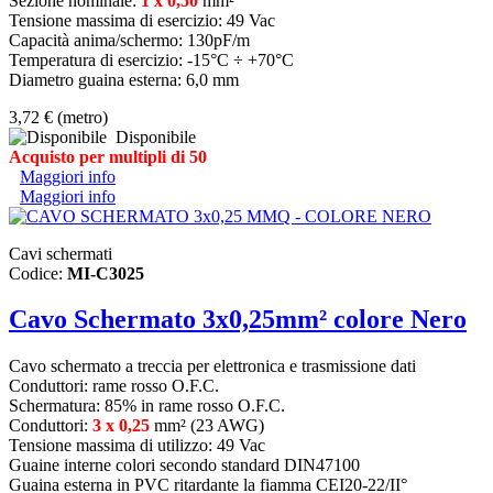
Sezione nominale:
1 x 0,50
mm²
Tensione massima di esercizio: 49 Vac
Capacità anima/schermo: 130pF/m
Temperatura di esercizio: -15°C ÷ +70°C
Diametro guaina esterna: 6,0 mm
3,72 €
(metro)
Disponibile
Acquisto per multipli di 50
Maggiori info
Maggiori info
Cavi schermati
Codice:
MI-C3025
Cavo Schermato 3x0,25mm² colore Nero
Cavo schermato a treccia per elettronica e trasmissione dati
Conduttori: rame rosso O.F.C.
Schermatura: 85% in rame rosso O.F.C.
Conduttori:
3 x 0,25
mm² (23 AWG)
Tensione massima di utilizzo: 49 Vac
Guaine interne colori secondo standard DIN47100
Guaina esterna in PVC ritardante la fiamma CEI20-22/II°