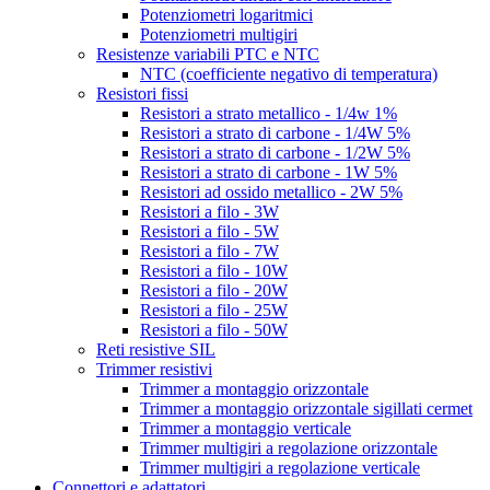
Potenziometri logaritmici
Potenziometri multigiri
Resistenze variabili PTC e NTC
NTC (coefficiente negativo di temperatura)
Resistori fissi
Resistori a strato metallico - 1/4w 1%
Resistori a strato di carbone - 1/4W 5%
Resistori a strato di carbone - 1/2W 5%
Resistori a strato di carbone - 1W 5%
Resistori ad ossido metallico - 2W 5%
Resistori a filo - 3W
Resistori a filo - 5W
Resistori a filo - 7W
Resistori a filo - 10W
Resistori a filo - 20W
Resistori a filo - 25W
Resistori a filo - 50W
Reti resistive SIL
Trimmer resistivi
Trimmer a montaggio orizzontale
Trimmer a montaggio orizzontale sigillati cermet
Trimmer a montaggio verticale
Trimmer multigiri a regolazione orizzontale
Trimmer multigiri a regolazione verticale
Connettori e adattatori