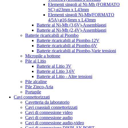
Elementi singoli al Ni-Mh (FORMATO
SC) ø23mm x L43mm
Elementi singoli Ni-Mh(FORMATO
4/5A) ø16,6mm x L43mm
Batterie al Ni-Mh (3,6V)-Assemblaggi
Batterie al Ni-Mh (2,4V)-Assemblaggi
Batterie ricaricabili al Piombo
Batterie ricaricabili al Piombo-12V
Batterie ricaricabili al Piombo-6V
Batterie ricaricabili al Piombo-Varie tensioni
Micropile a bottone
Pile al Litio
Batterie al Litio 3V
Batterie al Litio 3,6V
Batterie al Litio - Altre tensioni
Pile alcaline
Pile Zinco-Aria
Portapile
Cavi connettorizzati
Cavetteria da laboratorio
Cavi coassiali connettorizzati
Cavi di connessione video
Cavi di connessione audio
Cavi di connessione audio-video
Cavi di connessione DISPLAY PORT