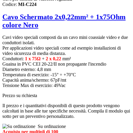
Codice:
MI-C224
Cavo Schermato 2x0,22mm² + 1x75Ohm
colore Nero
Cavi video speciali composti da un
cavo mini coassiale video e due
conduttori isolati.
Per applicazioni video speciali come ad
esempio installazioni di
video sicurezza
di media distanza.
Conduttori:
1 x 75Ω
+
2 x 0,22
mm²
Guaina in PVC CEI 20-22/II non propagante l'incendio
Diametro esterno: 4,8 mm
Temperatura di esercizio: -15° ÷ +70°C
Capacità anima/schermo: 67pF/mt
Tensione Max di esercizio: 49Vac
Prezzo su richiesta
Il prezzo e i quantitativi disponibili di questo prodotto vengono
calcoltati in base alle tue specifiche necessità. Compila il modulo qui
sotto per un preventivo personalizzato.
Su ordinazione
Acquisto per multipli di 100