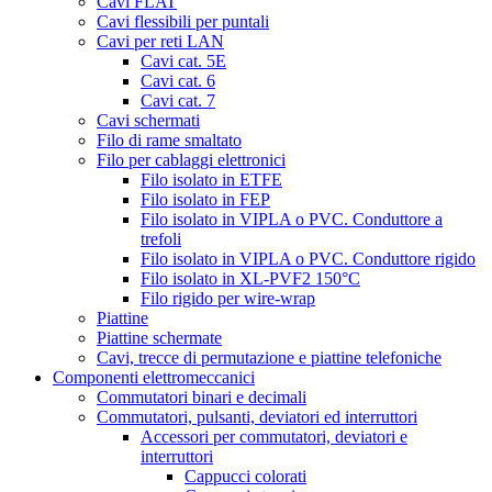
Cavi FLAT
Cavi flessibili per puntali
Cavi per reti LAN
Cavi cat. 5E
Cavi cat. 6
Cavi cat. 7
Cavi schermati
Filo di rame smaltato
Filo per cablaggi elettronici
Filo isolato in ETFE
Filo isolato in FEP
Filo isolato in VIPLA o PVC. Conduttore a
trefoli
Filo isolato in VIPLA o PVC. Conduttore rigido
Filo isolato in XL-PVF2 150°C
Filo rigido per wire-wrap
Piattine
Piattine schermate
Cavi, trecce di permutazione e piattine telefoniche
Componenti elettromeccanici
Commutatori binari e decimali
Commutatori, pulsanti, deviatori ed interruttori
Accessori per commutatori, deviatori e
interruttori
Cappucci colorati