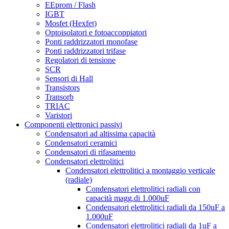
EEprom / Flash
IGBT
Mosfet (Hexfet)
Optoisolatori e fotoaccoppiatori
Ponti raddrizzatori monofase
Ponti raddrizzatori trifase
Regolatori di tensione
SCR
Sensori di Hall
Transistors
Transorb
TRIAC
Varistori
Componenti elettronici passivi
Condensatori ad altissima capacità
Condensatori ceramici
Condensatori di rifasamento
Condensatori elettrolitici
Condensatori elettrolitici a montaggio verticale
(radiale)
Condensatori elettrolitici radiali con
capacità magg.di 1.000uF
Condensatori elettrolitici radiali da 150uF a
1.000uF
Condensatori elettrolitici radiali da 1uF a