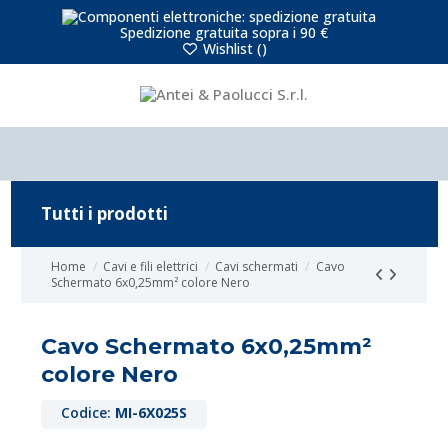
Spedizione gratuita sopra i 90 €
Wishlist (
)
Tutti i prodotti
Home
Cavi e fili elettrici
Cavi schermati
Cavo
Schermato 6x0,25mm² colore Nero
Cavo Schermato 6x0,25mm²
colore Nero
Codice:
MI-6X025S