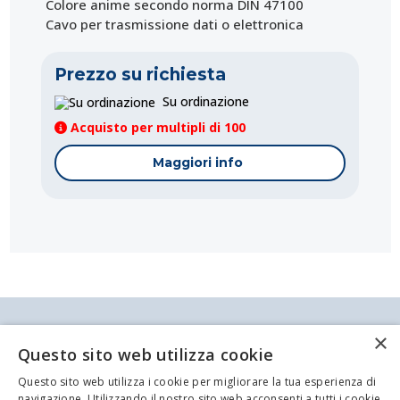
Colore anime secondo norma DIN 47100
Cavo per trasmissione dati o elettronica
Prezzo su richiesta
Su ordinazione
Acquisto per multipli di 100
Maggiori info
Antei & Paolucci S.r.l. Via Bologna, 70 A-B-C-D La
×
Spezia
Questo sito web utilizza cookie
P.IVA/C.F. 00209350115 Capitale sociale: €
84.500,00 Azienda iscritta al registro delle imprese
Questo sito web utilizza i cookie per migliorare la tua esperienza di
di La Spezia con il numero REA 62679
Codice:
Codice:
Codice:
Codice:
Codice:
Codice:
Codice:
Codice:
Codice:
MI-C3025
MI-10X015S
MI-C4025
MI-C114N
ET-6-1446
MI-6X050S
MI-C209B
MI-C139
MI-C115N
navigazione. Utilizzando il nostro sito web acconsenti a tutti i cookie