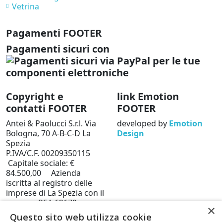
Vetrina
Pagamenti FOOTER
Pagamenti sicuri con
Copyright e
link Emotion
contatti FOOTER
FOOTER
Antei & Paolucci S.r.l. Via
developed by
Emotion
Bologna, 70 A-B-C-D La
Design
Spezia
P.IVA/C.F. 00209350115
Capitale sociale: €
84.500,00 Azienda
iscritta al registro delle
imprese di La Spezia con il
numero REA 62679
×
Privacy policy
Cookie
Questo sito web utilizza cookie