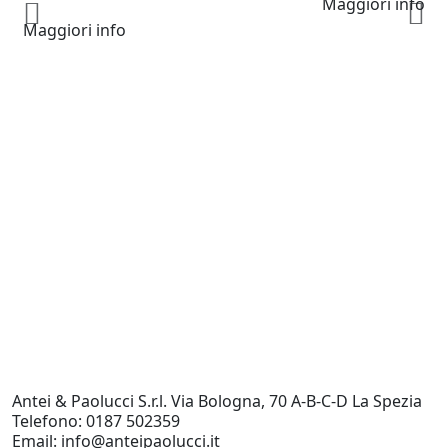
Maggiori info
Maggiori info
Ci
C
C
M
S
D
S
L
5
Antei & Paolucci S.r.l. Via Bologna, 70 A-B-C-D La Spezia
Telefono: 0187 502359
Email: info@anteipaolucci.it