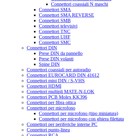
Connettori coassiali N maschi
Connettori SMA
Connettori SMA REVERSE
Connettori SMB
Connettori televisivi
Connettori TNC
Connettori UHF
Connettori SMC
Connettori DIN
Prese DIN da pannello
Prese DIN volanti
Spine DIN
Connettori coassiali per autoradio
Connettori EUROCARD DIN 41612
Connettori mini DIN / S-VHS
Connettori HDMI
Connettori multipli MATE-N-LOK
Connettori PCB Molex KK396
Connettori per fibra ottica
Connettori per microfono
Connettori per microfono (tipo miniatura)
Connettori per microfono con ghiera filettata
Connettori per periferiche interne PC
Connettori punto-linea
Connettori RCA