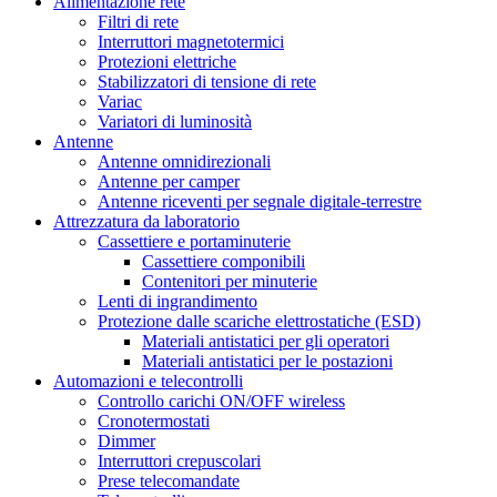
Alimentazione rete
Filtri di rete
Interruttori magnetotermici
Protezioni elettriche
Stabilizzatori di tensione di rete
Variac
Variatori di luminosità
Antenne
Antenne omnidirezionali
Antenne per camper
Antenne riceventi per segnale digitale-terrestre
Attrezzatura da laboratorio
Cassettiere e portaminuterie
Cassettiere componibili
Contenitori per minuterie
Lenti di ingrandimento
Protezione dalle scariche elettrostatiche (ESD)
Materiali antistatici per gli operatori
Materiali antistatici per le postazioni
Automazioni e telecontrolli
Controllo carichi ON/OFF wireless
Cronotermostati
Dimmer
Interruttori crepuscolari
Prese telecomandate