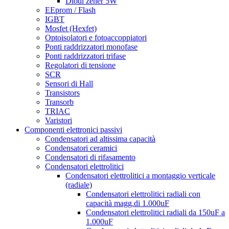
Diodi zener 5W
EEprom / Flash
IGBT
Mosfet (Hexfet)
Optoisolatori e fotoaccoppiatori
Ponti raddrizzatori monofase
Ponti raddrizzatori trifase
Regolatori di tensione
SCR
Sensori di Hall
Transistors
Transorb
TRIAC
Varistori
Componenti elettronici passivi
Condensatori ad altissima capacità
Condensatori ceramici
Condensatori di rifasamento
Condensatori elettrolitici
Condensatori elettrolitici a montaggio verticale
(radiale)
Condensatori elettrolitici radiali con
capacità magg.di 1.000uF
Condensatori elettrolitici radiali da 150uF a
1.000uF