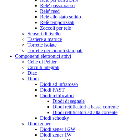
Rele' passo-passo
Rele' reed
Relè allo stato solido
Relè temporizzati
Zoccoli per relè
Sensori di livello
Tastiere a matrice
Torrette isolate
Torrette per circuiti stampati
Componenti elettronici attivi
Celle di Peltier
Circuiti integrati
Diac
Diodi
Diodi ad infrarosso
Diodi FAST
Diodi rettificatori
Diodi di segnale
Diodi rettificatori a bassa corrente
Diodi rettificatori ad alta corrente
Diodi schottky
Diodi zener
Diodi zener 1/2W
Diodi zener 1W