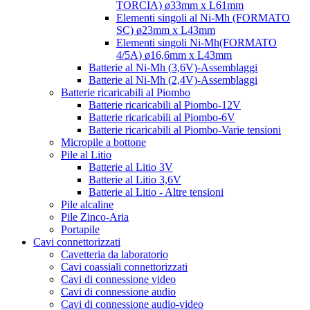
TORCIA) ø33mm x L61mm
Elementi singoli al Ni-Mh (FORMATO
SC) ø23mm x L43mm
Elementi singoli Ni-Mh(FORMATO
4/5A) ø16,6mm x L43mm
Batterie al Ni-Mh (3,6V)-Assemblaggi
Batterie al Ni-Mh (2,4V)-Assemblaggi
Batterie ricaricabili al Piombo
Batterie ricaricabili al Piombo-12V
Batterie ricaricabili al Piombo-6V
Batterie ricaricabili al Piombo-Varie tensioni
Micropile a bottone
Pile al Litio
Batterie al Litio 3V
Batterie al Litio 3,6V
Batterie al Litio - Altre tensioni
Pile alcaline
Pile Zinco-Aria
Portapile
Cavi connettorizzati
Cavetteria da laboratorio
Cavi coassiali connettorizzati
Cavi di connessione video
Cavi di connessione audio
Cavi di connessione audio-video