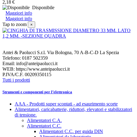
2,18 €
Disponibile
Maggiori info
Maggiori info
Tap to zoom
×
Antei & Paolucci S.r.l. Via Bologna, 70 A-B-C-D La Spezia
Telefono: 0187 502359
Email: info@anteipaolucci.it
WEB: https://www.anteipaolucci.it
P.IVA/C.F. 00209350115
Tutti i prodotti
Strumenti e componenti per l’elettronica
AAA - Prodotti super scontati - ad esaurimento scorte
Alimentatori, caricabatterie, riduttori, elevatori e stabilizzatori
di tensione.
Alimentatori C.A.
Alimentatori C.C.
Alimentatori C.C. per guida DIN
Alimentatori da laboratorio