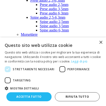
Prese audio 2,5-6,3mm
Prese audio 2,5mm
Prese audio 3,5mm
Prese audio 6,3mm
Spine audio 2,5-6,3mm
Spine audio 2,5mm
Spine audio 3,5mm
Spine audio 6,3mm
Morsettiere
Morsettiere a vite da c.s. passo 5,08 maschio -
×
femmina
Questo sito web utilizza cookie
Morsettiere a vite da circuito stampato passo 5,08
mm
Questo sito web utilizza i cookie per migliorare la tua esperienza di
Morsettiere doppia fila passo 6,35mm
navigazione. Utilizzando il nostro sito web acconsenti a tutti i cookie
Morsettiere doppia fila passo 9,52mm
in conformità con la nostra policy per i cookie.
Leggi di più
Morsettiere doppia fila SHIMOCO FR330
serie S500
STRETTAMENTE NECESSARI
PERFORMANCE
Piastrine numerate per morsettiere doppia
fila
TARGETING
Morsettiere singola fila passo 9,52mm
Morsettiera singola fila in bakelite per circ.
MOSTRA DETTAGLI
stampato serie T200
Morsettiera singola fila in resina poliest.
ACCETTA TUTTO
RIFIUTA TUTTO
per circ. stampato serie AL200-AL300
Morsettiera singola fila SHIMOCO per