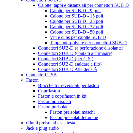
Calotte, tappi e distanziali per connettori SUB-D
Calotte per SUB-D - 9 poli
Calotte per SUB-D - 15 poli
Calotte per SUB-D - 25 poli
Calotte per SUB-D - 37 poli
Calotte per SUB-D - 50 poli
Viti e clips per calotte SUB-D
Tappi anti-polvere per connettori SUB-D
Connettori SUB-D (a perforazione d'isolante)
Connettori SUB-D (contatti a crimpare)
Connettori SUB-D (per C.S.)
Connettori SUB-D (saldare a filo)
Connettori SUB-D Alta densità
Connettori USB
Faston
Blocchetti irreversibili per faston
Coprifaston
Faston e coprifaston in kit
Faston non isolati
Faston preisolati
Faston preisolati maschi
Faston preisolati femmine
Giunti preisolati testa testa
Jack e plug audio