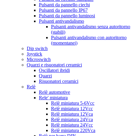
Pulsanti da pannello ciechi
Pulsanti da pannello IP67
Pulsanti da pannello luminosi
Pulsanti antivandalismo
Pulsanti antivandalismo senza autoritorno
(stabili)
Pulsanti antivandalismo con autoritorno
(momentanei)
Dip switch
Joystick
Microswitch
Quarzi e risuonatori ceramici
Oscillatori ibridi
Quarzi
Risuonatori ceramici
Relè
Relè automotive
Rele' miniatura
Relè miniatura 5-6Vcc
Relè miniatura 12Vcc
Relè miniatura 12Vca
Relè miniatura 24Vca
Relè miniatura 24Vcc
Relè miniatura 220Vca
Relè per barra DIN