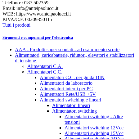
Telefono: 0187 502359
Email: info@anteipaolucci.it
WEB: https://www.anteipaolucci.it
P.IVA/C.F. 00209350115
Tutti i prodotti
Strumenti e componenti per l’elettronica
AAA - Prodotti super scontati - ad esaurimento scorte
Alimentatori, caricabatterie, riduttori, elevatori e stabilizzatori
di tensione.
Alimentatori C.A.
Alimentatori C.C.
Alimentatori C.C. per guida DIN
Alimentatori da laboratorio
Alimentatori interni per PC
Alimentatori Rete/USB +5V
Alimentatori switching e lineari
Alimentatori lineari
Alimentatori switching
Alimentatori switching - Altre
tensioni
Alimentatori switching 12Vcc
Alimentatori switching 15Vcc
Alimentatori switching 24Vcc