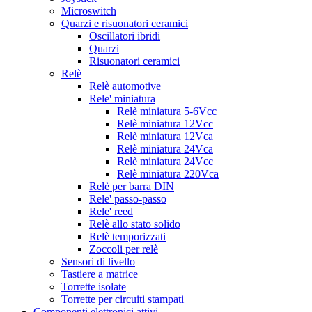
Microswitch
Quarzi e risuonatori ceramici
Oscillatori ibridi
Quarzi
Risuonatori ceramici
Relè
Relè automotive
Rele' miniatura
Relè miniatura 5-6Vcc
Relè miniatura 12Vcc
Relè miniatura 12Vca
Relè miniatura 24Vca
Relè miniatura 24Vcc
Relè miniatura 220Vca
Relè per barra DIN
Rele' passo-passo
Rele' reed
Relè allo stato solido
Relè temporizzati
Zoccoli per relè
Sensori di livello
Tastiere a matrice
Torrette isolate
Torrette per circuiti stampati
Componenti elettronici attivi