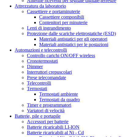
Antenne riceventi per segnale digitale-terrestre
Attrezzatura da laboratorio
Cassettiere e portaminuterie
Cassettiere componibili
Contenitori per minuterie
Lenti di ingrandimento
Protezione dalle scariche elettrostatiche (ESD)
Materiali antistatici per gli operatori
Materiali antistatici per le postazioni
Automazioni e telecontrolli
Controllo carichi ON/OFF wireless
Cronotermostati
Dimmer
Interruttori crepuscolari
Prese telecomandate
Telecontrolli
Termostati
Termostati ambiente
Termostati da quadro
Timer e programmatori
Variatori di velocità
Batterie, pile e portapile
Accessori per batterie
Batterie ricaricabili LI-ION
Batterie ricaricabili al Ni - Cd