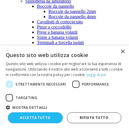
Spinotteria da laboratorio
Boccole da pannello
Boccole da pannello 2mm
Boccole da pannello 4mm
Cavallotti di cortocircuito
Pinze a coccodrillo
Prese a banana volanti
Spine a banana volanti
Terminali a forcella isolati
Zoccoli
×
Zoccoli per circuiti integrati
Questo sito web utilizza cookie
Zoccoli con contatti a tulipano
Zoccoli con contatti bilamellari
Questo sito web utilizza i cookie per migliorare la tua esperienza di
Zoccoli per wire wrap
navigazione. Utilizzando il nostro sito web acconsenti a tutti i cookie
Zoccoli TEXTOOL
in conformità con la nostra policy per i cookie.
Leggi di più
Contenitori plastici e metallici. Cassette di derivazione.
Contenitori in plastica per montaggi elettronici
STRETTAMENTE NECESSARI
PERFORMANCE
Contenitori metallici per montaggi elettronici
Cassette di derivazione IP55 / IP66
TARGETING
Diffusione audio
Accessori audio
MOSTRA DETTAGLI
Altoparlanti e diffusori a tromba
Altoparlanti da incasso
ACCETTA TUTTO
RIFIUTA TUTTO
Altoparlanti in box
Altoparlanti miniatura