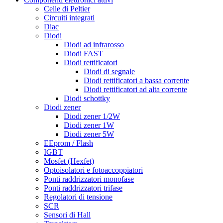
Celle di Peltier
Circuiti integrati
Diac
Diodi
Diodi ad infrarosso
Diodi FAST
Diodi rettificatori
Diodi di segnale
Diodi rettificatori a bassa corrente
Diodi rettificatori ad alta corrente
Diodi schottky
Diodi zener
Diodi zener 1/2W
Diodi zener 1W
Diodi zener 5W
EEprom / Flash
IGBT
Mosfet (Hexfet)
Optoisolatori e fotoaccoppiatori
Ponti raddrizzatori monofase
Ponti raddrizzatori trifase
Regolatori di tensione
SCR
Sensori di Hall