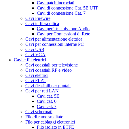
Cavi patch incrociati
Cavi di connessione Cat. 5E UTP
Cavi di connessione Cat. 7
Cavi Firewire
Cavi in fibra ottica
Cavi per Trasmissione Audio
Cavi per Connessioni di Rete
Cavi per alimentazione elettrica
Cavi per connessioni interne PC
Cavi USB
Cavi VGA
Cavi e fili elettrici
Cavi coassiali per televisione
Cavi coassiali RF e video
Cavi elettrici
Cavi FLAT
Cavi flessibili per puntali
Cavi per reti LAN
Cavi cat. 5E
Cavi cat. 6
Cavi cat. 7
Cavi schermati
Filo di rame smaltato
Filo per cablaggi elettronici
Filo isolato in ETFE