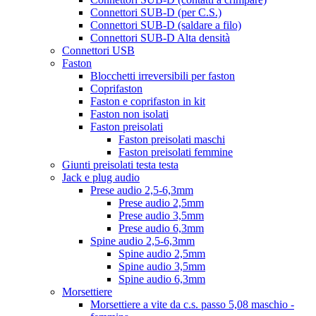
Connettori SUB-D (per C.S.)
Connettori SUB-D (saldare a filo)
Connettori SUB-D Alta densità
Connettori USB
Faston
Blocchetti irreversibili per faston
Coprifaston
Faston e coprifaston in kit
Faston non isolati
Faston preisolati
Faston preisolati maschi
Faston preisolati femmine
Giunti preisolati testa testa
Jack e plug audio
Prese audio 2,5-6,3mm
Prese audio 2,5mm
Prese audio 3,5mm
Prese audio 6,3mm
Spine audio 2,5-6,3mm
Spine audio 2,5mm
Spine audio 3,5mm
Spine audio 6,3mm
Morsettiere
Morsettiere a vite da c.s. passo 5,08 maschio -