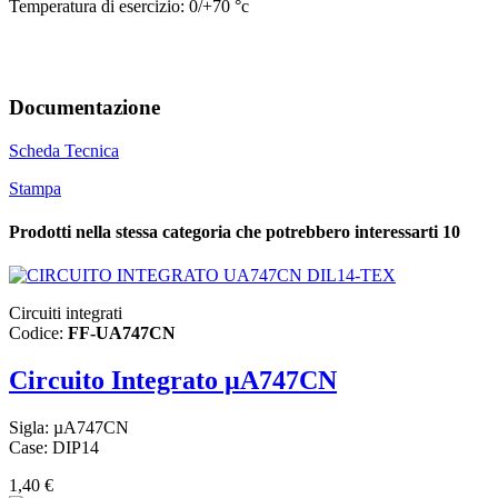
Temperatura di esercizio: 0/+70 °c
Documentazione
Scheda Tecnica
Stampa
Prodotti nella stessa categoria che potrebbero interessarti
10
Circuiti integrati
Codice:
FF-UA747CN
Circuito Integrato µA747CN
Sigla: µA747CN
Case: DIP14
1,40 €