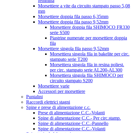
femmina
Morsettiere a vite da circuito stampato passo 5,08
mm
Morsettiere doppia fila passo 6,35mm
Morsettiere doppia fila passo 9,52mm
Morsettiere doppia fila SHIMOCO FR330
serie S500
Piastrine numerate per morsettiere doppia
fila
Morsettiere singola fila passo 9,52mm
Morsettiera singola fila in bakelite per circ.
stampato serie T200
Morsettiera singola fila in resina poliest.
per circ. stampato serie AL200-AL300
Morsettiera singola fila SHIMOCO per
circuito stampato S200
Morsettiere varie
Accessori per morsettiere
Puntalini
Raccordi elettrici stagni
Spine e prese di alimentazione c.c.
Prese di alimentazione C.C.-Volanti
Spine di alimentazione C.C.- Per circ.stamp.
Spine di alimentazione C.C.-Pannello
Spine di alimentazione C.C.-Volanti