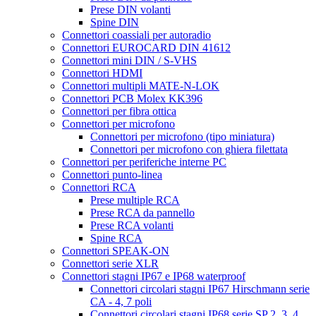
Prese DIN volanti
Spine DIN
Connettori coassiali per autoradio
Connettori EUROCARD DIN 41612
Connettori mini DIN / S-VHS
Connettori HDMI
Connettori multipli MATE-N-LOK
Connettori PCB Molex KK396
Connettori per fibra ottica
Connettori per microfono
Connettori per microfono (tipo miniatura)
Connettori per microfono con ghiera filettata
Connettori per periferiche interne PC
Connettori punto-linea
Connettori RCA
Prese multiple RCA
Prese RCA da pannello
Prese RCA volanti
Spine RCA
Connettori SPEAK-ON
Connettori serie XLR
Connettori stagni IP67 e IP68 waterproof
Connettori circolari stagni IP67 Hirschmann serie
CA - 4, 7 poli
Connettori circolari stagni IP68 serie SP 2, 3, 4,