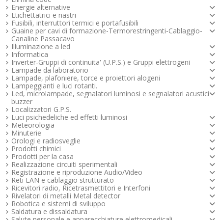
Energie alternative
Etichettatrici e nastri
Fusibili, interruttori termici e portafusibili
Guaine per cavi di formazione-Termorestringenti-Cablaggio-
Canaline Passacavo
Illuminazione a led
Informatica
Inverter-Gruppi di continuita' (U.P.S.) e Gruppi elettrogeni
Lampade da laboratorio
Lampade, plafoniere, torce e proiettori alogeni
Lampeggianti e luci rotanti.
Led, microlampade, segnalatori luminosi e segnalatori acustici -
buzzer
Localizzatori G.P.S.
Luci psichedeliche ed effetti luminosi
Meteorologia
Minuterie
Orologi e radiosveglie
Prodotti chimici
Prodotti per la casa
Realizzazione circuiti sperimentali
Registrazione e riproduzione Audio/Video
Reti LAN e cablaggio strutturato
Ricevitori radio, Ricetrasmettitori e Interfoni
Rivelatori di metalli Metal detector
Robotica e sistemi di sviluppo
Saldatura e dissaldatura
Salute personale e apparecchiature elettromedicali