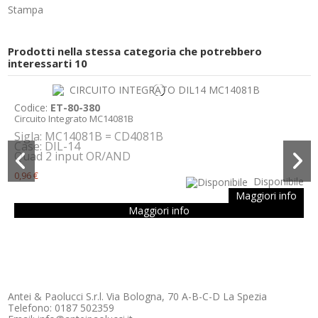
Stampa
Prodotti nella stessa categoria che potrebbero
interessarti
10
Codice:
ET-80-380
Circuito Integrato MC14081B
Sigla: MC14081B = CD4081B
Case: DIL-14
Quad 2 input OR/AND
0,96 €
Disponibile
Maggiori info
Maggiori info
Antei & Paolucci S.r.l. Via Bologna, 70 A-B-C-D La Spezia
Telefono: 0187 502359