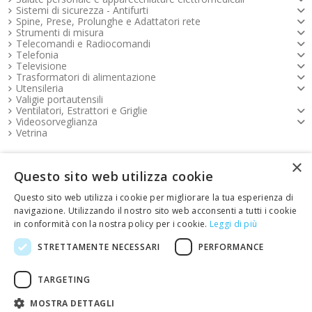
Sistemi di sicurezza - Antifurti
Spine, Prese, Prolunghe e Adattatori rete
Strumenti di misura
Telecomandi e Radiocomandi
Telefonia
Televisione
Trasformatori di alimentazione
Utensileria
Valigie portautensili
Ventilatori, Estrattori e Griglie
Videosorveglianza
Vetrina
×
Pagamenti FOOTER
Questo sito web utilizza cookie
Questo sito web utilizza i cookie per migliorare la tua esperienza di
Copyright e contatti FOOTER
navigazione. Utilizzando il nostro sito web acconsenti a tutti i cookie
in conformità con la nostra policy per i cookie.
Leggi di più
link Emotion FOOTER
STRETTAMENTE NECESSARI
PERFORMANCE
TARGETING
Restituisci articoli
MOSTRA DETTAGLI