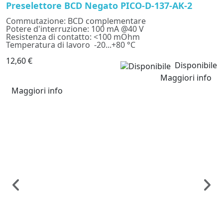
Preselettore BCD Negato PICO-D-137-AK-2
S
Commutazione: BCD complementare
C
Potere d'interruzione: 100 mA @40 V
1
Resistenza di contatto: <100 mOhm
Temperatura di lavoro -20...+80 °C
12,60 €
Disponibile
Maggiori info
Maggiori info