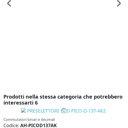
C
C
C
P
C
2
Prodotti nella stessa categoria che potrebbero
interessarti
6
Commutatori binari e decimali
C
Codice:
AH-PICOD137AK
C