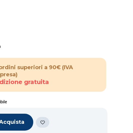
a
ordini superiori a 90€
(IVA
presa)
dizione gratuita
bile
Acquista