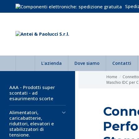
Spediz
L'azienda
Dove siamo
Contatti
Home
Connettor
Maschio IDC per Co
AAA - Prodotti super
scontati - ad
esaurimento scorte
Conne
Alimentatori,
caricabatterie,
Perfo
riduttori, elevatori e
stabilizzatori di
tensione.