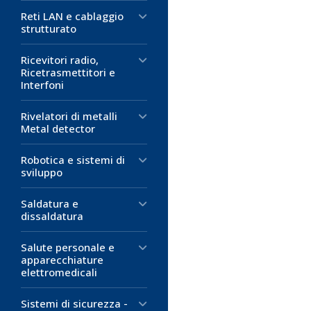
Temperatura di
Temperatura di
Temperatura di
Reti LAN e cablaggio
°C
°C
°C
strutturato
1,64 €
2,84 €
0,39 €
Ricevitori radio,
Ricetrasmettitori e
D
D
D
Interfoni
M
M
M
Rivelatori di metalli
Metal detector
Robotica e sistemi di
sviluppo
Saldatura e
dissaldatura
Salute personale e
apparecchiature
elettromedicali
Sistemi di sicurezza -