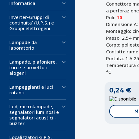
Informatica
Connettore mas
a perforazione
Inverter-Gruppi di
Poli:
10
continuita' (U.P.S.) e
Dimensione A:
Gruppi elettrogeni
Montaggio: ci
Passo: 2,54 m
Lampade da
Corpo: poliest
laboratorio
Contatti: rame
Portata: 1 A 2
Lampade, plafoniere,
Temperatura di
torce e proiettori
°C
alogeni
Lampeggianti e luci
0,24 €
rotanti.
D
Led, microlampade,
M
segnalatori luminosi e
segnalatori acustici -
buzzer
Localizzatori G.P.S.