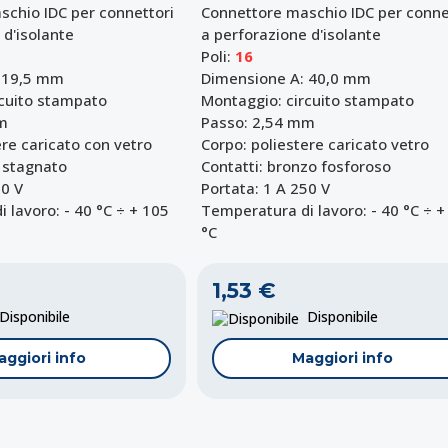
chio IDC per connettori
Connettore maschio IDC per conne
 d'isolante
a perforazione d'isolante
Poli:
16
 19,5 mm
Dimensione A: 40,0 mm
rcuito stampato
Montaggio: circuito stampato
m
Passo: 2,54 mm
ere caricato con vetro
Corpo: poliestere caricato vetro
 stagnato
Contatti: bronzo fosforoso
50 V
Portata: 1 A 250 V
 lavoro: - 40 °C ÷ + 105
Temperatura di lavoro: - 40 °C ÷ +
°C
1,53 €
isponibile
Disponibile
aggiori info
Maggiori info