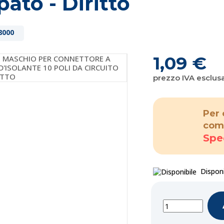
ato - Diritto
8000
1,09 €
prezzo IVA esclus
Per 
com
Spe
Disponi