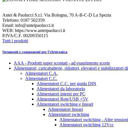
Antei & Paolucci S.r.l. Via Bologna, 70 A-B-C-D La Spezia
Telefono: 0187 502359
Email: info@anteipaolucci.it
WEB: https://www.anteipaolucci.it
P.IVA/C.F. 00209350115
Tutti i prodotti
Strumenti e componenti per l’elettronica
AAA - Prodotti super scontati - ad esaurimento scorte
Alimentatori, caricabatterie, riduttori, elevatori e stabilizzatori d
Alimentatori C.A.
Alimentatori C.C.
Alimentatori C.C. per guida DIN
Alimentatori da laboratorio
Alimentatori interni per PC
Alimentatori Rete/USB +5V
Alimentatori switching e lineari
Alimentatori lineari
Alimentatori switching
Alimentatori switching - Altre tension
Alimentatori switching 12Vcc