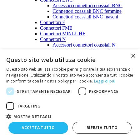
Accessori connettori coassiali BNC
Connettori coassiali BNC femmine
Connettori coassiali BNC maschi
Connettori F
Connettori FME
Connettori MINI-UHF
Connettori N
Accessori connettori coassiali N
Connettori coassiali N femmine
×
Connettori coassiali N maschi
Questo sito web utilizza cookie
Connettori SMA
Connettori SMA REVERSE
Questo sito web utilizza i cookie per migliorare la tua esperienza di
Connettori SMB
navigazione. Utilizzando il nostro sito web acconsenti a tutti i cookie
Connettori televisivi
in conformità con la nostra policy per i cookie.
Leggi di più
Connettori TNC
Connettori UHF
STRETTAMENTE NECESSARI
PERFORMANCE
Connettori SMC
Connettori DIN
TARGETING
Prese DIN da pannello
Prese DIN volanti
MOSTRA DETTAGLI
Spine DIN
Connettori coassiali per autoradio
ACCETTA TUTTO
RIFIUTA TUTTO
Connettori EUROCARD DIN 41612
Connettori mini DIN / S-VHS