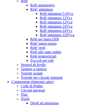
Relè
Relè automotive
Rele' miniatura
Relè miniatura 5-6Vcc
Relè miniatura 12Vcc
Relè miniatura 12Vca
Relè miniatura 24Vca
Relè miniatura 24Vcc
Relè miniatura 220Vca
Relè per barra DIN
Rele' passo-passo
Rele' reed
Relè allo stato solido
Relè temporizzati
Zoccoli per relè
Sensori di livello
Tastiere a matrice
Torrette isolate
Torrette per circuiti stampati
Componenti elettronici attivi
Celle di Peltier
Circuiti integrati
Diac
Diodi
Diodi ad infrarosso