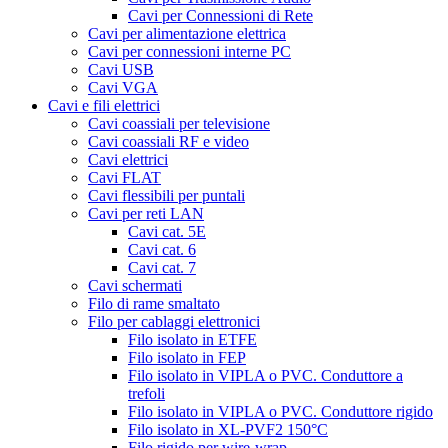
Cavi per Connessioni di Rete
Cavi per alimentazione elettrica
Cavi per connessioni interne PC
Cavi USB
Cavi VGA
Cavi e fili elettrici
Cavi coassiali per televisione
Cavi coassiali RF e video
Cavi elettrici
Cavi FLAT
Cavi flessibili per puntali
Cavi per reti LAN
Cavi cat. 5E
Cavi cat. 6
Cavi cat. 7
Cavi schermati
Filo di rame smaltato
Filo per cablaggi elettronici
Filo isolato in ETFE
Filo isolato in FEP
Filo isolato in VIPLA o PVC. Conduttore a
trefoli
Filo isolato in VIPLA o PVC. Conduttore rigido
Filo isolato in XL-PVF2 150°C
Filo rigido per wire-wrap