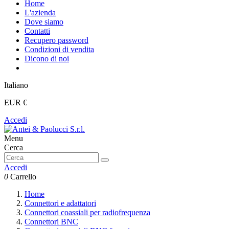
Home
L'azienda
Dove siamo
Contatti
Recupero password
Condizioni di vendita
Dicono di noi
Italiano
EUR €
Accedi
Menu
Cerca
Accedi
0
Carrello
Home
Connettori e adattatori
Connettori coassiali per radiofrequenza
Connettori BNC