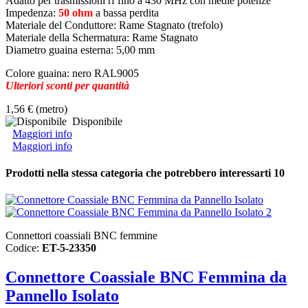
Adatto per trasmissioni rf fino a 430 MHz con medie potenze
Impedenza:
50 ohm
a bassa perdita
Materiale del Conduttore:
Rame Stagnato (trefolo)
Materiale della Schermatura:
Rame Stagnato
Diametro guaina esterna: 5,00 mm
Colore guaina: nero RAL9005
Ulteriori sconti per quantità
1,56 €
(metro)
Disponibile
Maggiori info
Maggiori info
Prodotti nella stessa categoria che potrebbero interessarti
10
Connettori coassiali BNC femmine
Codice:
ET-5-23350
Connettore Coassiale BNC Femmina da
Pannello Isolato