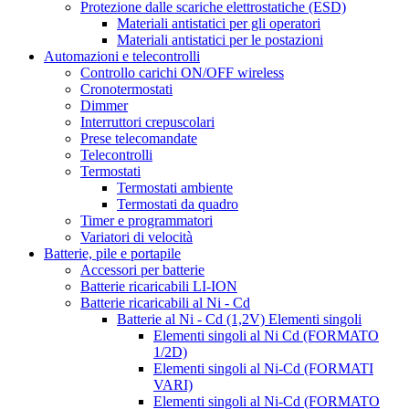
Protezione dalle scariche elettrostatiche (ESD)
Materiali antistatici per gli operatori
Materiali antistatici per le postazioni
Automazioni e telecontrolli
Controllo carichi ON/OFF wireless
Cronotermostati
Dimmer
Interruttori crepuscolari
Prese telecomandate
Telecontrolli
Termostati
Termostati ambiente
Termostati da quadro
Timer e programmatori
Variatori di velocità
Batterie, pile e portapile
Accessori per batterie
Batterie ricaricabili LI-ION
Batterie ricaricabili al Ni - Cd
Batterie al Ni - Cd (1,2V) Elementi singoli
Elementi singoli al Ni Cd (FORMATO
1/2D)
Elementi singoli al Ni-Cd (FORMATI
VARI)
Elementi singoli al Ni-Cd (FORMATO