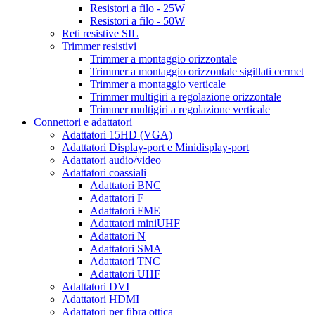
Resistori a filo - 25W
Resistori a filo - 50W
Reti resistive SIL
Trimmer resistivi
Trimmer a montaggio orizzontale
Trimmer a montaggio orizzontale sigillati cermet
Trimmer a montaggio verticale
Trimmer multigiri a regolazione orizzontale
Trimmer multigiri a regolazione verticale
Connettori e adattatori
Adattatori 15HD (VGA)
Adattatori Display-port e Minidisplay-port
Adattatori audio/video
Adattatori coassiali
Adattatori BNC
Adattatori F
Adattatori FME
Adattatori miniUHF
Adattatori N
Adattatori SMA
Adattatori TNC
Adattatori UHF
Adattatori DVI
Adattatori HDMI
Adattatori per fibra ottica