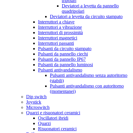
tripolari
Deviatori a levetta da pannello
quadripolari
Deviatori a levetta da circuito stampato
Interruttori a chiave
Interruttori a vibrazione
Interruttori di prossimità
Interruttori magnetici
Interruttori passanti
Pulsanti da circuito stampato
Pulsanti da pannello ciechi
Pulsanti da pannello IP67
Pulsanti da pannello luminosi
Pulsanti antivandalismo
Pulsanti antivandalismo senza autoritorno
(stabili)
Pulsanti antivandalismo con autoritorno
(momentanei)
Dip switch
Joystick
Microswitch
Quarzi e risuonatori ceramici
Oscillatori ibridi
Quarzi
Risuonatori ceramici