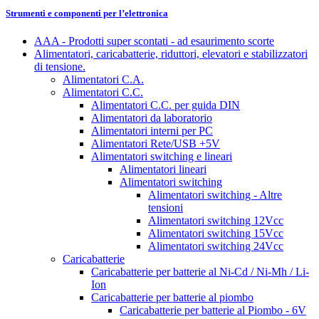
Strumenti e componenti per l’elettronica
AAA - Prodotti super scontati - ad esaurimento scorte
Alimentatori, caricabatterie, riduttori, elevatori e stabilizzatori
di tensione.
Alimentatori C.A.
Alimentatori C.C.
Alimentatori C.C. per guida DIN
Alimentatori da laboratorio
Alimentatori interni per PC
Alimentatori Rete/USB +5V
Alimentatori switching e lineari
Alimentatori lineari
Alimentatori switching
Alimentatori switching - Altre
tensioni
Alimentatori switching 12Vcc
Alimentatori switching 15Vcc
Alimentatori switching 24Vcc
Caricabatterie
Caricabatterie per batterie al Ni-Cd / Ni-Mh / Li-
Ion
Caricabatterie per batterie al piombo
Caricabatterie per batterie al Piombo - 6V