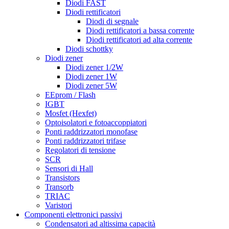
Diodi FAST
Diodi rettificatori
Diodi di segnale
Diodi rettificatori a bassa corrente
Diodi rettificatori ad alta corrente
Diodi schottky
Diodi zener
Diodi zener 1/2W
Diodi zener 1W
Diodi zener 5W
EEprom / Flash
IGBT
Mosfet (Hexfet)
Optoisolatori e fotoaccoppiatori
Ponti raddrizzatori monofase
Ponti raddrizzatori trifase
Regolatori di tensione
SCR
Sensori di Hall
Transistors
Transorb
TRIAC
Varistori
Componenti elettronici passivi
Condensatori ad altissima capacità