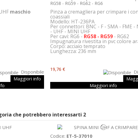
RG58 - RG59 - RG62 - RG6
 UHF
maschio
Pinza a cremagliera per crimpare i co
coassiali
Modello: HT-236PA
Per connettori: BNC - F - SMA - FME -
- UHF - MINI UHF
Per cavi: RG6 -
RG58 - RG59
- RG62
Impugnatura rivestita in pvc colore a
Corpo: acciaio temprato
Lunghezza: 236 mm
19,76 €
Disponibile
Di
Maggiori info
Maggi
nfo
Maggiori info
egoria che potrebbero interessarti
2
Codice:
ET-5-37010