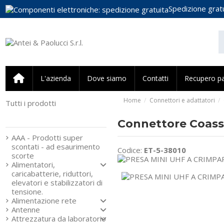
Spedizione gratu
L'azienda
Dove siamo
Contatti
Recupero p
Home
Connettori e adattatori
Tutti i prodotti
Strumenti e componenti
per l’elettronica
Connettore Coass
AAA - Prodotti super
scontati - ad esaurimento
Codice:
ET-5-38010
scorte
Alimentatori,
caricabatterie, riduttori,
elevatori e stabilizzatori di
tensione.
Alimentazione rete
Antenne
Attrezzatura da laboratorio