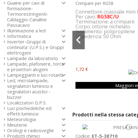
Guaine per cavi di
Crimpare per RG58
formazione-
Connettore coassiale mini
Termorestringenti-
Per cavo:
RG58C/U
Cablaggio-Canaline
Terminazione: a crimpare
Passacavo
Corpo: ottone nichelato
Illuminazione a led
Isolamento: polipropilene
Informatica
Impedenza: 50 Ohm
Inverter-Gruppi di
continuita' (U.P.S.) e Gruppi
elettrogeni
Lampade da laboratorio
Lampade, plafoniere, torce
e proiettori alogeni
1,72 €
Lampeggianti e luci rotanti.
Led, microlampade,
Maggiori i
segnalatori luminosi e
segnalatori acustici -
buzzer
Localizzatori G.P.S.
Luci psichedeliche ed
effetti luminosi
Prodotti nella stessa cat
Meteorologia
Minuterie
Orologi e radiosveglie
Codice:
ET-5-38710
Prodotti chimici