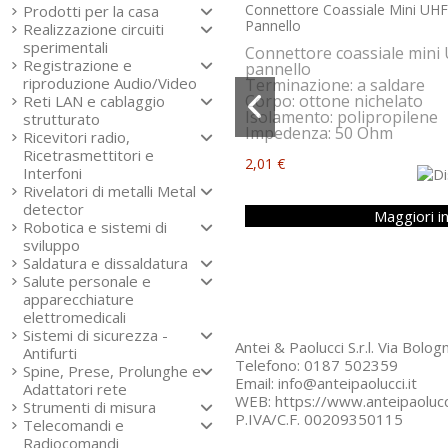
Connettore Coassiale Mini UH
Prodotti per la casa
Pannello
Realizzazione circuiti
sperimentali
Connettore coassiale mini
Registrazione e
pannello
riproduzione Audio/Video
Terminazione: a saldare
Corpo: ottone nichelato
Reti LAN e cablaggio
Isolamento: polipropilene
strutturato
Impedenza: 50 Ohm
Ricevitori radio,
Ricetrasmettitori e
2,01 €
Interfoni
Rivelatori di metalli Metal
detector
Maggiori i
Robotica e sistemi di
sviluppo
Saldatura e dissaldatura
Salute personale e
apparecchiature
elettromedicali
Sistemi di sicurezza -
Antei & Paolucci S.r.l. Via Bol
Antifurti
Telefono: 0187 502359
Spine, Prese, Prolunghe e
Email: info@anteipaolucci.it
Adattatori rete
WEB: https://www.anteipaolucci
Strumenti di misura
P.IVA/C.F. 00209350115
Telecomandi e
Radiocomandi