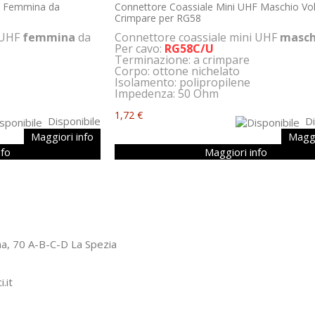
F Femmina da
Connettore Coassiale Mini UHF Maschio Vo
Crimpare per RG58
 UHF
femmina
da
Connettore coassiale mini UHF
masch
Per cavo:
RG58C/U
Terminazione: a crimpare
Corpo: ottone nichelato
Isolamento: polipropilene
Impedenza: 50 Ohm
1,72 €
Disponibile
Di
Maggiori info
Maggi
nfo
Maggiori info
ogna, 70 A-B-C-D La Spezia
.it