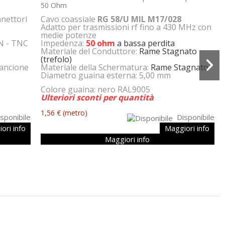
50 Ohm
nnettori
Cavo coassiale
RG 58/U MIL M17/028
Adatto per trasmissioni rf fino a 430 MHz con
medie potenze
 N - TNC
Impedenza:
50 ohm
a bassa perdita
Materiale del Conduttore:
Rame Stagnato
(trefolo)
rancione
Materiale della Schermatura:
Rame Stagnato
Diametro guaina esterna: 5,00 mm
Colore guaina: nero RAL9005
Ulteriori sconti per quantità
1,56 €
(metro)
sponibile
Disponibile
ori info
Maggiori info
Maggiori info