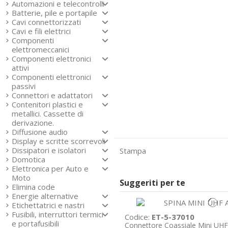
Automazioni e telecontrolli
Batterie, pile e portapile
Cavi connettorizzati
Cavi e fili elettrici
Componenti
elettromeccanici
Componenti elettronici
attivi
Componenti elettronici
passivi
Connettori e adattatori
Contenitori plastici e
metallici. Cassette di
derivazione.
Diffusione audio
Display e scritte scorrevoli
Dissipatori e isolatori
Stampa
Domotica
Elettronica per Auto e
Moto
Suggeriti per te
Elimina code
Energie alternative
Etichettatrici e nastri
Fusibili, interruttori termici
Codice:
ET-5-37010
e portafusibili
Connettore Coassiale Mini UHF