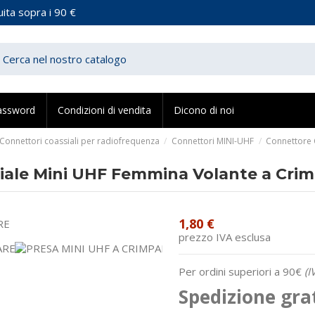
ita sopra i 90 €
assword
Condizioni di vendita
Dicono di noi
Connettori coassiali per radiofrequenza
Connettori MINI-UHF
Connettore 
iale Mini UHF Femmina Volante a Cri
1,80 €
prezzo IVA esclusa
Per ordini superiori a 90€
(I
Spedizione gra