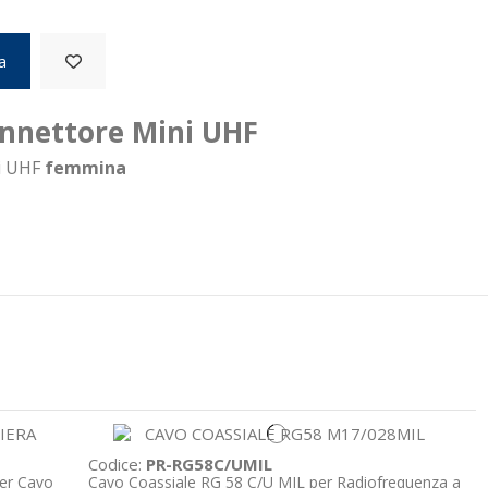
a
onnettore Mini UHF
ni UHF
femmina
Codice:
PR-RG58C/UMIL
per Cavo
Cavo Coassiale RG 58 C/U MIL per Radiofrequenza a