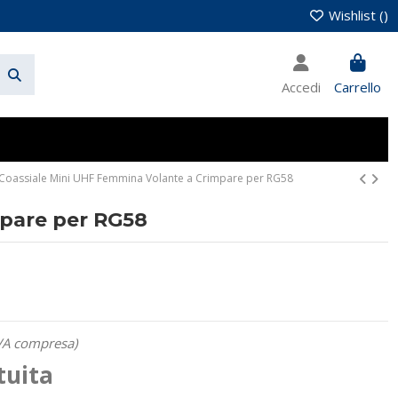
Wishlist (
)
Accedi
Carrello
Coassiale Mini UHF Femmina Volante a Crimpare per RG58
mpare per RG58
VA compresa)
tuita