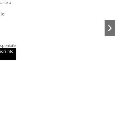
lante a
io
sponibile
ori info