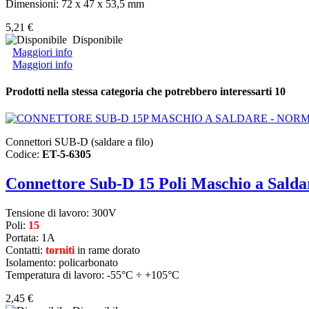
Dimensioni: 72 x 47 x 53,5 mm
5,21 €
Disponibile
Maggiori info
Maggiori info
Prodotti nella stessa categoria che potrebbero interessarti
10
Connettori SUB-D (saldare a filo)
Codice:
ET-5-6305
Connettore Sub-D 15 Poli Maschio a Sald
Tensione di lavoro: 300V
Poli:
15
Portata: 1A
Contatti:
torniti
in rame dorato
Isolamento: policarbonat
o
Temperatura di lavoro: -55°C ÷ +105°C
2,45 €