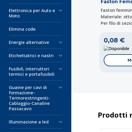
Faston Fem
Faston femmin
Elettronica per Auto e
Moto
Materiale: ott
Per filo di sez
Elimina code
0,08 €
Energie alternative
D
Etichettatrici e nastri
M
Fusibili, interruttori
termici e portafusibili
Guaine per cavi di
formazione-
Termorestringenti-
Cablaggio-Canaline
Passacavo
Prodotti 
Illuminazione a led