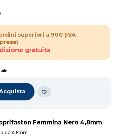
a
ordini superiori a 90€
(IVA
presa)
dizione gratuita
bile
Acquista
 Coprifaston Femmina Nero 4,8mm
na da 4,8mm