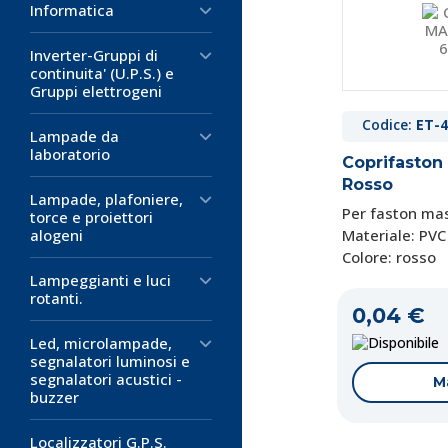
Informatica
Inverter-Gruppi di
continuita' (U.P.S.) e
Gruppi elettrogeni
Codice:
ET-4
Lampade da
laboratorio
Coprifaston
Rosso
Lampade, plafoniere,
Per faston ma
torce e proiettori
Materiale: PVC
alogeni
Colore: rosso
Lampeggianti e luci
rotanti.
0,04 €
D
Led, microlampade,
segnalatori luminosi e
segnalatori acustici -
M
buzzer
Localizzatori G.P.S.