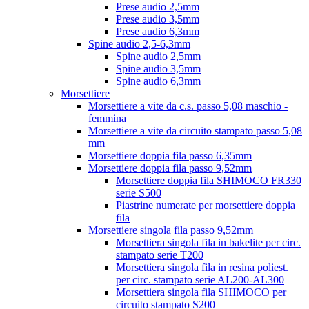
Prese audio 2,5mm
Prese audio 3,5mm
Prese audio 6,3mm
Spine audio 2,5-6,3mm
Spine audio 2,5mm
Spine audio 3,5mm
Spine audio 6,3mm
Morsettiere
Morsettiere a vite da c.s. passo 5,08 maschio -
femmina
Morsettiere a vite da circuito stampato passo 5,08
mm
Morsettiere doppia fila passo 6,35mm
Morsettiere doppia fila passo 9,52mm
Morsettiere doppia fila SHIMOCO FR330
serie S500
Piastrine numerate per morsettiere doppia
fila
Morsettiere singola fila passo 9,52mm
Morsettiera singola fila in bakelite per circ.
stampato serie T200
Morsettiera singola fila in resina poliest.
per circ. stampato serie AL200-AL300
Morsettiera singola fila SHIMOCO per
circuito stampato S200