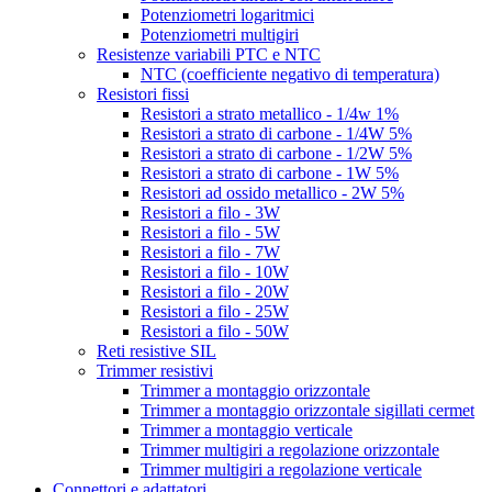
Potenziometri logaritmici
Potenziometri multigiri
Resistenze variabili PTC e NTC
NTC (coefficiente negativo di temperatura)
Resistori fissi
Resistori a strato metallico - 1/4w 1%
Resistori a strato di carbone - 1/4W 5%
Resistori a strato di carbone - 1/2W 5%
Resistori a strato di carbone - 1W 5%
Resistori ad ossido metallico - 2W 5%
Resistori a filo - 3W
Resistori a filo - 5W
Resistori a filo - 7W
Resistori a filo - 10W
Resistori a filo - 20W
Resistori a filo - 25W
Resistori a filo - 50W
Reti resistive SIL
Trimmer resistivi
Trimmer a montaggio orizzontale
Trimmer a montaggio orizzontale sigillati cermet
Trimmer a montaggio verticale
Trimmer multigiri a regolazione orizzontale
Trimmer multigiri a regolazione verticale
Connettori e adattatori