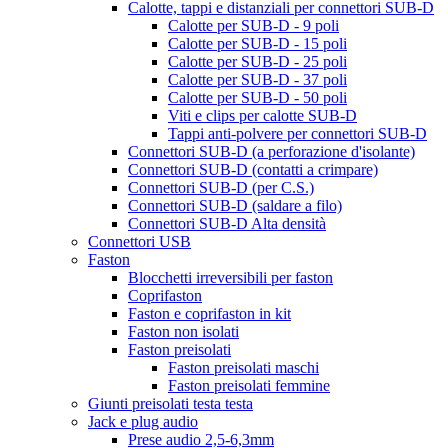
Calotte, tappi e distanziali per connettori SUB-D
Calotte per SUB-D - 9 poli
Calotte per SUB-D - 15 poli
Calotte per SUB-D - 25 poli
Calotte per SUB-D - 37 poli
Calotte per SUB-D - 50 poli
Viti e clips per calotte SUB-D
Tappi anti-polvere per connettori SUB-D
Connettori SUB-D (a perforazione d'isolante)
Connettori SUB-D (contatti a crimpare)
Connettori SUB-D (per C.S.)
Connettori SUB-D (saldare a filo)
Connettori SUB-D Alta densità
Connettori USB
Faston
Blocchetti irreversibili per faston
Coprifaston
Faston e coprifaston in kit
Faston non isolati
Faston preisolati
Faston preisolati maschi
Faston preisolati femmine
Giunti preisolati testa testa
Jack e plug audio
Prese audio 2,5-6,3mm