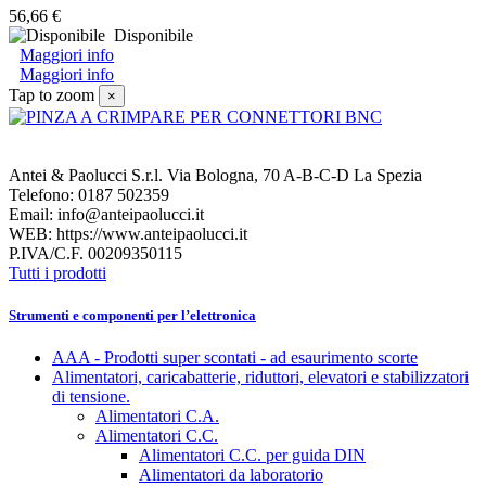
56,66 €
Disponibile
Maggiori info
Maggiori info
Tap to zoom
×
Antei & Paolucci S.r.l. Via Bologna, 70 A-B-C-D La Spezia
Telefono: 0187 502359
Email: info@anteipaolucci.it
WEB: https://www.anteipaolucci.it
P.IVA/C.F. 00209350115
Tutti i prodotti
Strumenti e componenti per l’elettronica
AAA - Prodotti super scontati - ad esaurimento scorte
Alimentatori, caricabatterie, riduttori, elevatori e stabilizzatori
di tensione.
Alimentatori C.A.
Alimentatori C.C.
Alimentatori C.C. per guida DIN
Alimentatori da laboratorio