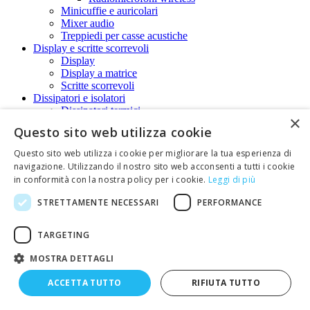
Minicuffie e auricolari
Mixer audio
Treppiedi per casse acustiche
Display e scritte scorrevoli
Display
Display a matrice
Scritte scorrevoli
Dissipatori e isolatori
Dissipatori termici
×
Isolatori per transistor
Questo sito web utilizza cookie
Domotica
Campanelli senza fili
Questo sito web utilizza i cookie per migliorare la tua esperienza di
Citofoni e videocitofoni
navigazione. Utilizzando il nostro sito web acconsenti a tutti i cookie
Controllo accessi
in conformità con la nostra policy per i cookie.
Leggi di più
Lampade ad accensione automatica (PIR)
Sensori di movimento
STRETTAMENTE NECESSARI
PERFORMANCE
Scacciatopi, scacciamosche, scacciacani e
elettroinsetticidi.
TARGETING
Sensori di presenza
Sensori di presenza collegati via radio
MOSTRA DETTAGLI
Sistema domotico wireless
Elettronica per Auto e Moto
ACCETTA TUTTO
RIFIUTA TUTTO
Avviatori di emergenza
Prodotti per auto
Cavi di emergenza per batterie