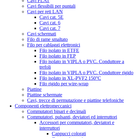
Cavi FLAT
Cavi flessibili per puntali
Cavi per reti LAN
Cavi cat. 5E
Cavi cat. 6
Cavi cat. 7
Cavi schermati
Filo di rame smaltato
Filo per cablaggi elettronici
Filo isolato in ETFE
Filo isolato in FEP
Filo isolato in VIPLA o PVC. Conduttore a
trefoli
Filo isolato in VIPLA o PVC. Conduttore rigido
Filo isolato in XL-PVF2 150°C
Filo rigido per wire-wrap
Piattine
Piattine schermate
Cavi, trecce di permutazione e piattine telefoniche
Componenti elettromeccanici
Commutatori binari e decimali
Commutatori, pulsanti, deviatori ed interruttori
Accessori per commutatori, deviatori e
interruttori
Cappucci colorati