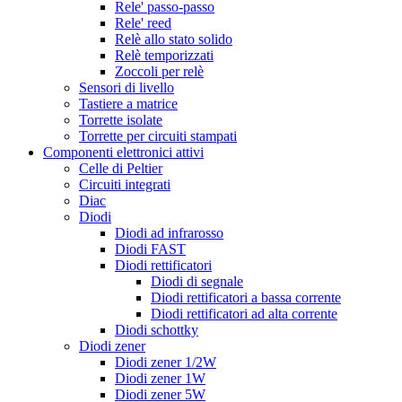
Rele' passo-passo
Rele' reed
Relè allo stato solido
Relè temporizzati
Zoccoli per relè
Sensori di livello
Tastiere a matrice
Torrette isolate
Torrette per circuiti stampati
Componenti elettronici attivi
Celle di Peltier
Circuiti integrati
Diac
Diodi
Diodi ad infrarosso
Diodi FAST
Diodi rettificatori
Diodi di segnale
Diodi rettificatori a bassa corrente
Diodi rettificatori ad alta corrente
Diodi schottky
Diodi zener
Diodi zener 1/2W
Diodi zener 1W
Diodi zener 5W