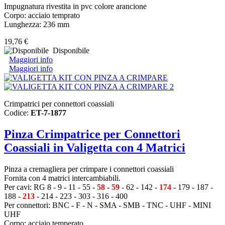
Impugnatura rivestita in pvc colore arancione
Corpo: acciaio temprato
Lunghezza: 236 mm
19,76 €
Disponibile
Maggiori info
Maggiori info
Crimpatrici per connettori coassiali
Codice:
ET-7-1877
Pinza Crimpatrice per Connettori
Coassiali in Valigetta con 4 Matrici
Pinza a cremagliera per crimpare i connettori coassiali
Fornita con 4 matrici intercambiabili.
Per cavi: RG 8 - 9 - 11 - 55 -
58
-
59
- 62 - 142 -
174
- 179 - 187 -
188 -
213
- 214 - 223 - 303 - 316 - 400
Per connettori:
BNC - F - N - SMA - SMB - TNC - UHF - MINI
UHF
Corpo: acciaio temperato