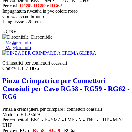
Per connettori: BNC - SMA - TNC - N - UHF
Per cavi:
RG58, RG59 e RG62
Impugnatura rivestita in pvc colore rosso
Corpo: acciaio brunito
Lunghezza: 228 mm
33,76 €
Disponibile
Maggiori info
Maggiori info
Crimpatrici per connettori coassiali
Codice:
ET-7-1876
Pinza Crimpatrice per Connettori
Coassiali per Cavo RG58 - RG59 - RG62 -
RG6
Pinza a cremagliera per crimpare i connettori coassiali
Modello: HT-236PA
Per connettori: BNC - F - SMA - FME - N - TNC - UHF - MINI
UHF
Per cavi: RG6 -
RG58 - RG59
- RG62