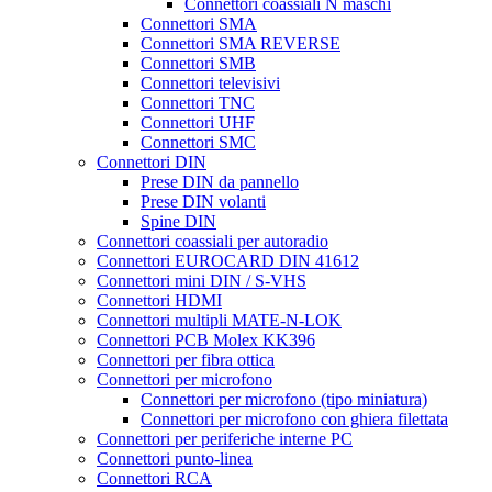
Connettori coassiali N maschi
Connettori SMA
Connettori SMA REVERSE
Connettori SMB
Connettori televisivi
Connettori TNC
Connettori UHF
Connettori SMC
Connettori DIN
Prese DIN da pannello
Prese DIN volanti
Spine DIN
Connettori coassiali per autoradio
Connettori EUROCARD DIN 41612
Connettori mini DIN / S-VHS
Connettori HDMI
Connettori multipli MATE-N-LOK
Connettori PCB Molex KK396
Connettori per fibra ottica
Connettori per microfono
Connettori per microfono (tipo miniatura)
Connettori per microfono con ghiera filettata
Connettori per periferiche interne PC
Connettori punto-linea
Connettori RCA