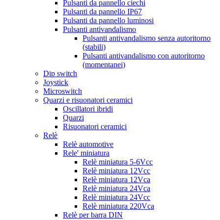
Pulsanti da pannello ciechi
Pulsanti da pannello IP67
Pulsanti da pannello luminosi
Pulsanti antivandalismo
Pulsanti antivandalismo senza autoritorno
(stabili)
Pulsanti antivandalismo con autoritorno
(momentanei)
Dip switch
Joystick
Microswitch
Quarzi e risuonatori ceramici
Oscillatori ibridi
Quarzi
Risuonatori ceramici
Relè
Relè automotive
Rele' miniatura
Relè miniatura 5-6Vcc
Relè miniatura 12Vcc
Relè miniatura 12Vca
Relè miniatura 24Vca
Relè miniatura 24Vcc
Relè miniatura 220Vca
Relè per barra DIN