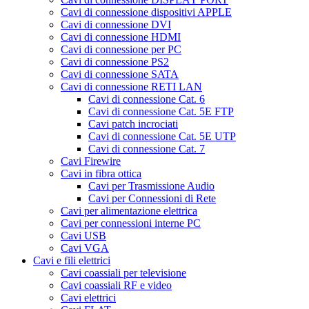
Cavi di connessione dispositivi APPLE
Cavi di connessione DVI
Cavi di connessione HDMI
Cavi di connessione per PC
Cavi di connessione PS2
Cavi di connessione SATA
Cavi di connessione RETI LAN
Cavi di connessione Cat. 6
Cavi di connessione Cat. 5E FTP
Cavi patch incrociati
Cavi di connessione Cat. 5E UTP
Cavi di connessione Cat. 7
Cavi Firewire
Cavi in fibra ottica
Cavi per Trasmissione Audio
Cavi per Connessioni di Rete
Cavi per alimentazione elettrica
Cavi per connessioni interne PC
Cavi USB
Cavi VGA
Cavi e fili elettrici
Cavi coassiali per televisione
Cavi coassiali RF e video
Cavi elettrici