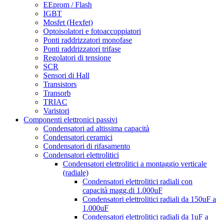
EEprom / Flash
IGBT
Mosfet (Hexfet)
Optoisolatori e fotoaccoppiatori
Ponti raddrizzatori monofase
Ponti raddrizzatori trifase
Regolatori di tensione
SCR
Sensori di Hall
Transistors
Transorb
TRIAC
Varistori
Componenti elettronici passivi
Condensatori ad altissima capacità
Condensatori ceramici
Condensatori di rifasamento
Condensatori elettrolitici
Condensatori elettrolitici a montaggio verticale
(radiale)
Condensatori elettrolitici radiali con
capacità magg.di 1.000uF
Condensatori elettrolitici radiali da 150uF a
1.000uF
Condensatori elettrolitici radiali da 1uF a