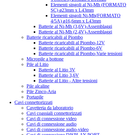
Elementi singoli al Ni-Mh (FORMATO
SC) ø23mm x L43mm
Elementi singoli Ni-Mh(FORMATO
4/5A) ø16,6mm x L43mm
Batterie al Ni-Mh (3,6V)-Assemblaggi
Batterie al Ni-Mh (2,4V)-Assemblaggi
Batterie ricaricabili al Piombo
Batterie ricaricabili al Piombo-12V
Batterie ricaricabili al Piombo-6V
Batterie ricaricabili al Piombo-Varie tensioni
Micropile a bottone
Pile al Litio
Batterie al Litio 3V
Batterie al Litio 3,6V
Batterie al Litio - Altre tensioni
Pile alcaline
Pile Zinco-Aria
Portapile
Cavi connettorizzati
Cavetteria da laboratorio
Cavi coassiali connettorizzati
Cavi di connessione video
Cavi di connessione audio
Cavi di connessione audio-video
Cavi di connessione DISPLAY PORT