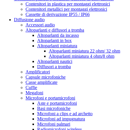
Contenitori in plastica per montaggi elettronici
Contenitori metallici per montaggi elettronici
Cassette di derivazione IP55 / IP66
Diffusione audio
Accessori audio
Altoparlanti e diffusori a tromba
Altoparlanti da incasso
Altoparlanti in box
Altoparlanti miniatura
Altoparlanti miniatura 22 ohm/ 32 ohm
Altoparlanti miniatura 4 ohm/8 ohm
Altoparlanti nautici
Diffusori a tromba
Amplificatori
Capsule microfoniche
Casse amplificate
Cuffie
Megafoni
Microfoni e portamicrofoni
Aste e portamicrofoni
Basi microfoniche
Microfoni a clips e ad archetto
Microfoni ad impugnatura
Microfoni palmari
Radiomicrofoni wireless