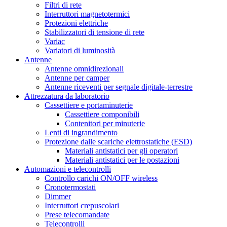
Filtri di rete
Interruttori magnetotermici
Protezioni elettriche
Stabilizzatori di tensione di rete
Variac
Variatori di luminosità
Antenne
Antenne omnidirezionali
Antenne per camper
Antenne riceventi per segnale digitale-terrestre
Attrezzatura da laboratorio
Cassettiere e portaminuterie
Cassettiere componibili
Contenitori per minuterie
Lenti di ingrandimento
Protezione dalle scariche elettrostatiche (ESD)
Materiali antistatici per gli operatori
Materiali antistatici per le postazioni
Automazioni e telecontrolli
Controllo carichi ON/OFF wireless
Cronotermostati
Dimmer
Interruttori crepuscolari
Prese telecomandate
Telecontrolli