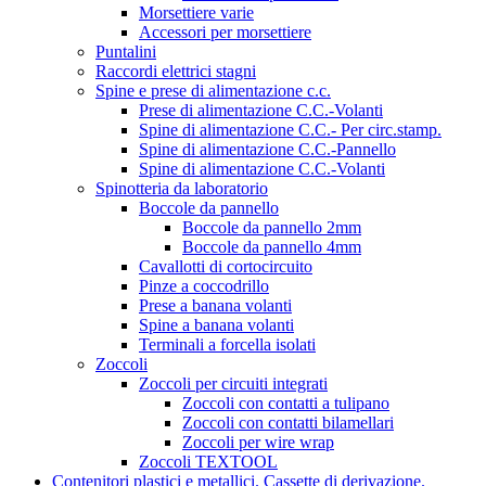
Morsettiere varie
Accessori per morsettiere
Puntalini
Raccordi elettrici stagni
Spine e prese di alimentazione c.c.
Prese di alimentazione C.C.-Volanti
Spine di alimentazione C.C.- Per circ.stamp.
Spine di alimentazione C.C.-Pannello
Spine di alimentazione C.C.-Volanti
Spinotteria da laboratorio
Boccole da pannello
Boccole da pannello 2mm
Boccole da pannello 4mm
Cavallotti di cortocircuito
Pinze a coccodrillo
Prese a banana volanti
Spine a banana volanti
Terminali a forcella isolati
Zoccoli
Zoccoli per circuiti integrati
Zoccoli con contatti a tulipano
Zoccoli con contatti bilamellari
Zoccoli per wire wrap
Zoccoli TEXTOOL
Contenitori plastici e metallici. Cassette di derivazione.