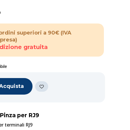
a
ordini superiori a 90€
(IVA
presa)
dizione gratuita
bile
Acquista
 Pinza per RJ9
er terminali RJ9