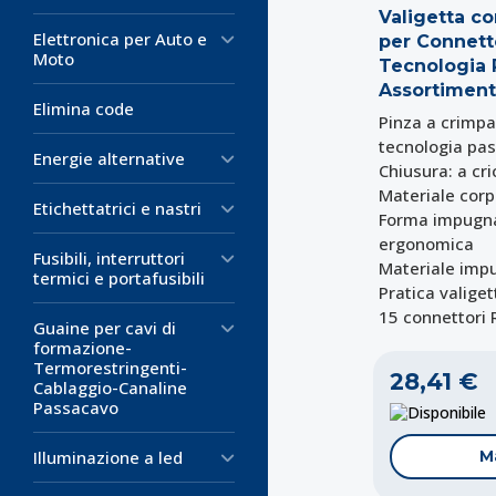
Valigetta c
Elettronica per Auto e
per Connett
Moto
Tecnologia 
Assortimento
Elimina code
Pinza a crimpa
tecnologia pa
Energie alternative
Chiusura: a c
Materiale corp
Etichettatrici e nastri
Forma impugnat
ergonomica
Fusibili, interruttori
Materiale imp
termici e portafusibili
Pratica valige
15 connettori 
Guaine per cavi di
formazione-
Termorestringenti-
28,41 €
Cablaggio-Canaline
Passacavo
D
M
Illuminazione a led