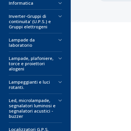
Informatica
Inverter-Gruppi di
continuita' (U.P.S.) e
Gruppi elettrogeni
Lampade da
laboratorio
Lampade, plafoniere,
Codice:
Codice:
IC-
IC-
torce e proiettori
alogeni
Pinza Crimp
Pinza Crimpa
RJ11, RJ12 e
e RJ45 con 
Lampeggianti e luci
Pinza universa
Pinza a crimpare
rotanti.
connettori con 
RJ12 6 poli
RJ
,
spellafili
Categoria 5, Cat
Led, microlampade,
Per connettor
Categoria 7 UTP,
segnalatori luminosi e
RJ11
segnalatori acustici -
Costruita in resi
buzzer
Taglia e sguai
Meccanismo a
cavi flat con 
anti-scivolo
della lama
Localizzatori G.P.S.