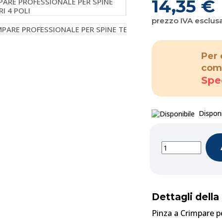
14,35 €
prezzo IVA esclus
Per 
com
Spe
Disponi
Dettagli della
Pinza a Crimpare p