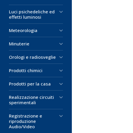
Manico in plas
20,53 €
Luci psichedeliche ed
effetti luminosi
D
30,51 €
D
Meteorologia
M
M
Minuterie
Orologi e radiosveglie
Prodotti chimici
Prodotti per la casa
Realizzazione circuiti
sperimentali
Registrazione e
riproduzione
Audio/Video