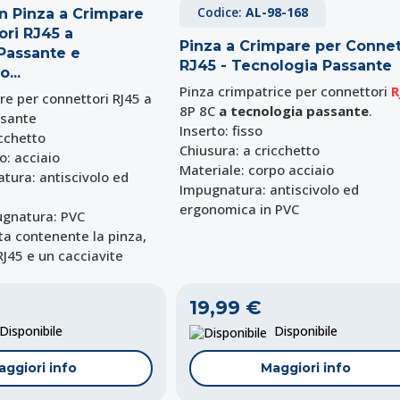
Codice:
AL-98-168
on Pinza a Crimpare
ori RJ45 a
Pinza a Crimpare per Connet
Passante e
RJ45 - Tecnologia Passante
...
Pinza crimpatrice per connettori
R
re per connettori RJ45 a
8P 8C
a tecnologia passante
.
ssante
Inserto: fisso
ricchetto
Chiusura: a cricchetto
o: acciaio
Materiale: corpo acciaio
ura: antiscivolo ed
Impugnatura: antiscivolo ed
ergonomica in PVC
ugnatura: PVC
tta contenente la pinza,
RJ45 e un cacciavite
19,99 €
isponibile
Disponibile
aggiori info
Maggiori info