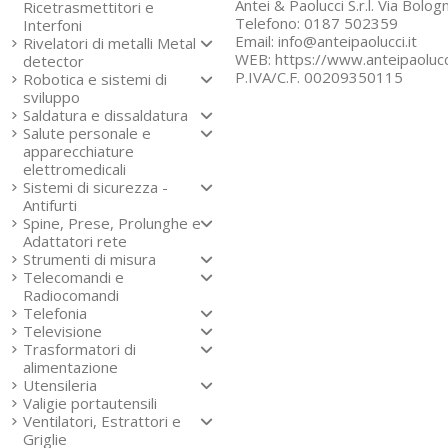
Antei & Paolucci S.r.l. Via Bol
Ricetrasmettitori e
Telefono: 0187 502359
Interfoni
Email: info@anteipaolucci.it
Rivelatori di metalli Metal
WEB: https://www.anteipaolucci
detector
P.IVA/C.F. 00209350115
Robotica e sistemi di
sviluppo
Saldatura e dissaldatura
Salute personale e
apparecchiature
elettromedicali
Sistemi di sicurezza -
Antifurti
Codice:
Codice:
Codice:
ET-4-6590
OM-5636A
OM-636H2
Spine, Prese, Prolunghe e
Deviatore Subminiatura a Leve
Deviatore a Levetta Unipolar
Deviatore a Levetta Unipolar
Adattatori rete
Deviatore unipolare
Deviatore unipolare marc
Deviatore unipolare marc
Strumenti di misura
Portata: 1A - 250V ; 3A - 12
Modello: 5636A
Modello:
636H/2
Telecomandi e
Funzione:
Portata: 3A - 250Vac ; 6A - 
Portata: 15A - 250V
on - on
Radiocomandi
Corpo: resina fenolica
Contatti: argentati
Funzione:
on - on
Telefonia
Leva: ottone nichelato
Funzione:
Materiale corpo: poliester
on - on
Televisione
Terminali: a saldare
Corpo: resina fenolica
Materiale leva: ottone nich
Trasformatori di
Prezzi nettissimi per qua
Leva: ottone nichelato
Contatti: argentati
alimentazione
Terminali: a saldare
Terminali: faston 6,35mm
Utensileria
1,52 €
Temperatura: -20°C ÷ +55
4,53 €
Numero cicli: 10000
Valigie portautensili
Ventilatori, Estrattori e
Prezzo su
Maggiori i
Griglie