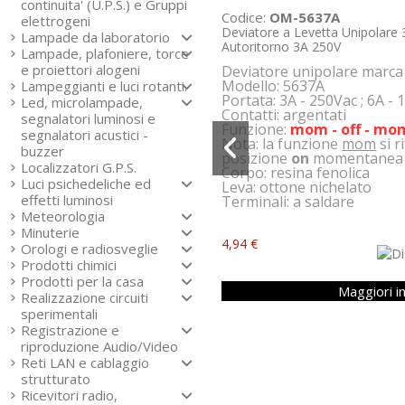
continuita' (U.P.S.) e Gruppi
Codice:
OM-5637A
elettrogeni
Deviatore a Levetta Unipolare 
Lampade da laboratorio
Autoritorno 3A 250V
Lampade, plafoniere, torce
e proiettori alogeni
Deviatore unipolare marc
Modello: 5637A
Lampeggianti e luci rotanti.
Portata: 3A - 250Vac ; 6A - 
Led, microlampade,
Contatti: argentati
segnalatori luminosi e
Funzione:
mom - off - mo
segnalatori acustici -
Nota: la funzione
mom
si r
buzzer
posizione
on
momentanea e,
Localizzatori G.P.S.
Corpo: resina fenolica
Luci psichedeliche ed
Leva: ottone nichelato
effetti luminosi
Terminali: a saldare
Meteorologia
Minuterie
4,94 €
Orologi e radiosveglie
Prodotti chimici
Prodotti per la casa
Maggiori i
Realizzazione circuiti
sperimentali
Registrazione e
riproduzione Audio/Video
Reti LAN e cablaggio
strutturato
Ricevitori radio,