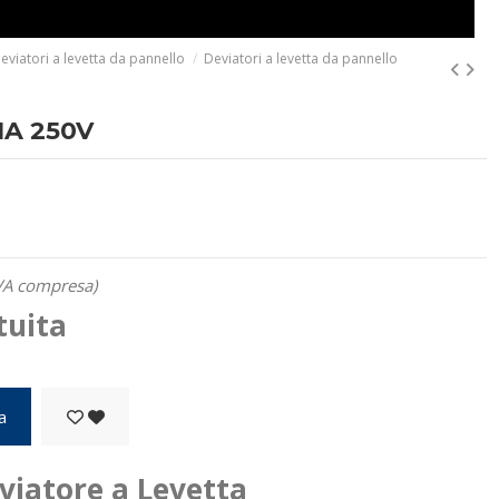
eviatori a levetta da pannello
Deviatori a levetta da pannello
 1A 250V
VA compresa)
tuita
a
eviatore a Levetta