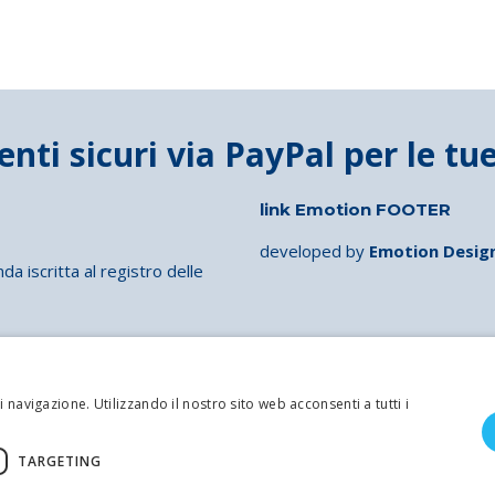
nfo
Maggiori info
Prezzo su
Su ord
richiesta
Maggi
Il prezzo e i
quantitativi
disponibili di
questo prodotto
vengono
calcoltati in base
alle tue
link Emotion FOOTER
specifiche
necessità.
Compila il
developed by
Emotion Desig
modulo qui sotto
iscritta al registro delle
per un
preventivo
nfo
personalizzato.
Maggiori info
 navigazione. Utilizzando il nostro sito web acconsenti a tutti i
TARGETING