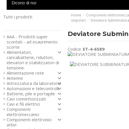
Dicono di noi
Home
Componenti elettromecca
Tutti i prodotti
unipolari
Deviatore Subminiatura
Strumenti e componenti
per l’elettronica
Deviatore Submini
AAA - Prodotti super
scontati - ad esaurimento
scorte
Codice:
ET-4-6589
Alimentatori,
caricabatterie, riduttori,
elevatori e stabilizzatori di
tensione.
Alimentazione rete
Antenne
Attrezzatura da laboratorio
Automazioni e telecontrolli
Batterie, pile e portapile
Cavi connettorizzati
Cavi e fili elettrici
Componenti
elettromeccanici
Componenti elettronici
attivi