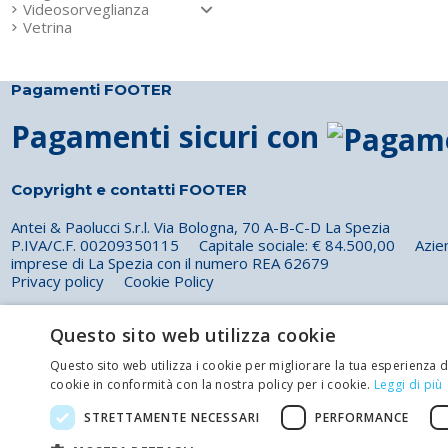
richiesta
Maggiori i
Videosorveglianza
Vetrina
Il prezzo e i
quantitativi
disponibili di
questo prodotto
Pagamenti FOOTER
vengono
calcoltati in base
Pagamenti sicuri con
alle tue
specifiche
necessità.
Copyright e contatti FOOTER
Compila il
modulo qui sotto
Antei & Paolucci S.r.l. Via Bologna, 70 A-B-C-D La Spezia
per un
P.IVA/C.F. 00209350115 Capitale sociale: € 84.500,00 Azienda 
preventivo
imprese di La Spezia con il numero REA 62679
personalizzato.
Privacy policy
Cookie Policy
Maggiori i
Telefono: 0187 502359
Questo sito web utilizza cookie
Scrivi una mail al nostro staff +
Questo sito web utilizza i cookie per migliorare la tua esperienza di
cookie in conformità con la nostra policy per i cookie.
Leggi di più
Restituisci articoli
STRETTAMENTE NECESSARI
PERFORMANCE