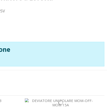
25V
one