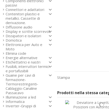
Componenti elettronici
passivi
Connettori e adattatori
Contenitori plastici e
metallici. Cassette di
derivazione.
Diffusione audio
Display e scritte scorrevoli
Dissipatori e isolatori
Domotica
Elettronica per Auto e
Moto
Elimina code
Energie alternative
Etichettatrici e nastri
Fusibili, interruttori termici
e portafusibili
Guaine per cavi di
Stampa
formazione-
Termorestringenti-
Cablaggio-Canaline
Prodotti nella stessa cat
Passacavo
Illuminazione a led
Informatica
Inverter-Gruppi di