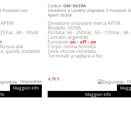
Codice:
OM-5639A
3 Posizioni con
Deviatore a Levetta Unipolare 3 Posizioni 
Apem 5639A
a APEM
Deviatore unipolare marca APEM
Modello: 5639A
125V
ac ; 4A - 30Vdc
Portata: 3A - 250Vac ; 6A - 125V
ac ; 4A
Contatti: argentati
m
Funzione:
on - off - on
iferisce alla
Corpo: resina fenolica
 quindi, instabile
Leva: ottone nichelato
Terminali: a saldare a filo
4,78 €
Disponibile
Di
Maggiori info
Maggi
nfo
Maggiori info