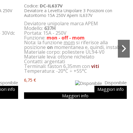
Codice:
DC-IL637V
3A 250V
Deviatore a Levetta Unipolare 3 Posizioni con
Autoritorno 15A 250V Apem IL637V
Deviatore unipolare marca APEM
Modello:
637H
 - 30Vdc
Portata: 15A - 250V
Funzione:
mon - off - mom
Nota: la funzione
mom
si riferisce alla
posizione
on
momentanea e, quindi, instabile
Materiale corpo: poliestere UL94-V0
Materiale leva: ottone nichelato
Contatti: argentati
Terminali: faston 6,35mm con
viti
Temperatura: -20°C ÷ +55°C
6,75 €
sponibile
Disponibile
ori info
Maggiori info
Maggiori info