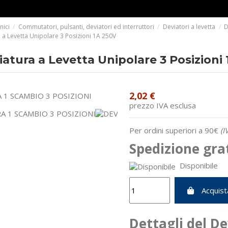
nici
Commutatori, pulsanti, deviatori ed interruttori
Deviatori a levetta
D
 a Levetta Unipolare 3 Posizioni 1A 250V
atura a Levetta Unipolare 3 Posizioni
2,02 €
prezzo IVA esclusa
Per ordini superiori a 90€
(I
Spedizione gra
Disponibile
Acquist
Dettagli del D