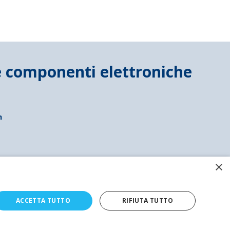
8,30 €
Disponibile
inazione
Maggiori info
ori info
Maggiori info
n
×
ACCETTA TUTTO
RIFIUTA TUTTO