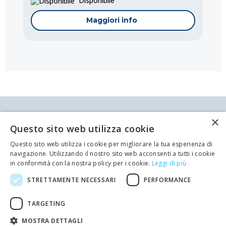
Disponibile
Maggiori info
Antei & Paolucci S.r.l. Via Bologna, 70 A-B-C-D La
×
Spezia
Questo sito web utilizza cookie
P.IVA/C.F. 00209350115 Capitale sociale: €
84.500,00 Azienda iscritta al registro delle imprese
Questo sito web utilizza i cookie per migliorare la tua esperienza di
di La Spezia con il numero REA 62679
Codice:
U2-PD
navigazione. Utilizzando il nostro sito web acconsenti a tutti i cookie
Privacy policy
Cookie Policy
in conformità con la nostra policy per i cookie.
Leggi di più
Pompetta Aspirastagno Piergiacomi PD
Telefono: 0187 502359
Scrivi una mail al nostro staff +
STRETTAMENTE NECESSARI
PERFORMANCE
Utensile per aspirare lo stagno residuo durante
developed by
Emotion Design
le operazioni di dissaldatura.
TARGETING
MOSTRA DETTAGLI