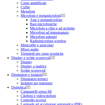
Casse amplificate
Cuffie
Megafoni
Microfoni e portamicrofoni
Aste e portamicrofoni
Basi microfoniche
Microfoni a clips e ad archetto
Microfoni ad impugnatura
Microfoni palmari
Radiomicrofoni wireless
Minicuffie e auricolari
Mixer audio
Treppiedi per casse acustiche
Display e scritte scorrevoli
Display
Display a matrice
Scritte scorrevoli
Dissipatori e isolatori
Dissipatori termici
Isolatori per transistor
Domotica
Campanelli senza fili
Citofoni e videocitofoni
Controllo accessi
Lampade ad accensione automatica (PIR)