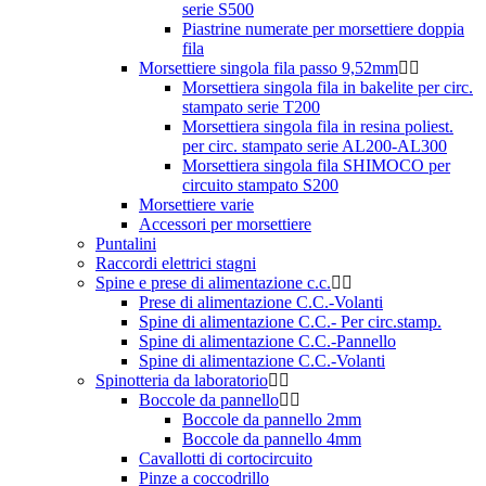
serie S500
Piastrine numerate per morsettiere doppia
fila
Morsettiere singola fila passo 9,52mm
Morsettiera singola fila in bakelite per circ.
stampato serie T200
Morsettiera singola fila in resina poliest.
per circ. stampato serie AL200-AL300
Morsettiera singola fila SHIMOCO per
circuito stampato S200
Morsettiere varie
Accessori per morsettiere
Puntalini
Raccordi elettrici stagni
Spine e prese di alimentazione c.c.
Prese di alimentazione C.C.-Volanti
Spine di alimentazione C.C.- Per circ.stamp.
Spine di alimentazione C.C.-Pannello
Spine di alimentazione C.C.-Volanti
Spinotteria da laboratorio
Boccole da pannello
Boccole da pannello 2mm
Boccole da pannello 4mm
Cavallotti di cortocircuito
Pinze a coccodrillo