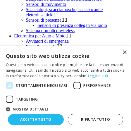
Sensori di movimento
Scacciatopi, scacciamosche, scacciacani e
elettroinsetticidi.
Sensori di presenza
Sensori di presenza collegati via radio
Sistema domotico wireless
Elettronica per Auto e Moto
Avviatori di emergenza
Prodotti per auto
×
Cavi di emergenza per batterie
Questo sito web utilizza cookie
Connettori per antenne autoradio
Fari led da esterno per auto e camper
Questo sito web utilizza i cookie per migliorare la tua esperienza di
Morsetti per batteria
navigazione. Utilizzando il nostro sito web acconsenti a tutti i cookie
Sensori di retromarcia
in conformità con la nostra policy per i cookie.
Leggi di più
Spine e prese per accendisigari
Vivavoce bluetooth
STRETTAMENTE NECESSARI
PERFORMANCE
Prodotti per moto
Elimina code
Energie alternative
TARGETING
Cavi elettrici per impianti fotovoltaici
MOSTRA DETTAGLI
Centraline di controllo
Connettori per impianti fotovoltaici
ACCETTA TUTTO
RIFIUTA TUTTO
Lampade E27 A BASSA TENSIONE 12V-24V
Lampade e lampioncini ad energia solare
Pannelli fotovoltaici