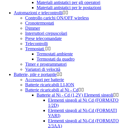
Materiali antistatici per gli operatori
Materiali antistatici per le postazioni
Automazioni e telecontrolli
Controllo carichi ON/OFF wireless
Cronotermostati
Dimmer
Interruttori crepuscolari
Prese telecomandate
Telecontrolli
Termostati
Termostati ambiente
Termostati da quadro
Timer e programmatori
Variatori di velocità
Batterie, pile e portapile
Accessori per batterie
Batterie ricaricabili LI-ION
Batterie ricaricabili al Ni - Cd
Batterie al Ni - Cd (1,2V) Elementi singoli
Elementi singoli al Ni Cd (FORMATO
1/2D)
Elementi singoli al Ni-Cd (FORMATI
VARI)
Elementi singoli al Ni-Cd (FORMATO
2/3AA)