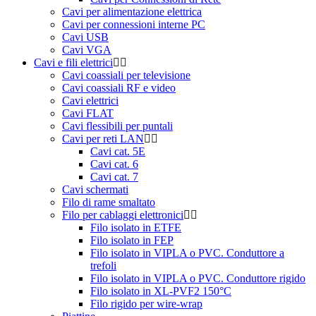
Cavi per alimentazione elettrica
Cavi per connessioni interne PC
Cavi USB
Cavi VGA
Cavi e fili elettrici
Cavi coassiali per televisione
Cavi coassiali RF e video
Cavi elettrici
Cavi FLAT
Cavi flessibili per puntali
Cavi per reti LAN
Cavi cat. 5E
Cavi cat. 6
Cavi cat. 7
Cavi schermati
Filo di rame smaltato
Filo per cablaggi elettronici
Filo isolato in ETFE
Filo isolato in FEP
Filo isolato in VIPLA o PVC. Conduttore a
trefoli
Filo isolato in VIPLA o PVC. Conduttore rigido
Filo isolato in XL-PVF2 150°C
Filo rigido per wire-wrap