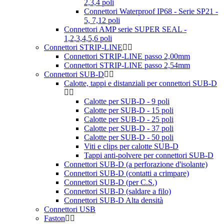
2,3,4 poli
Connettori Waterproof IP68 - Serie SP21 -
5, 7,12 poli
Connettori AMP serie SUPER SEAL -
1,2,3,4,5,6 poli
Connettori STRIP-LINE
Connettori STRIP-LINE passo 2,00mm
Connettori STRIP-LINE passo 2,54mm
Connettori SUB-D
Calotte, tappi e distanziali per connettori SUB-D
Calotte per SUB-D - 9 poli
Calotte per SUB-D - 15 poli
Calotte per SUB-D - 25 poli
Calotte per SUB-D - 37 poli
Calotte per SUB-D - 50 poli
Viti e clips per calotte SUB-D
Tappi anti-polvere per connettori SUB-D
Connettori SUB-D (a perforazione d'isolante)
Connettori SUB-D (contatti a crimpare)
Connettori SUB-D (per C.S.)
Connettori SUB-D (saldare a filo)
Connettori SUB-D Alta densità
Connettori USB
Faston