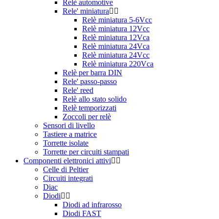
Relè automotive
Rele' miniatura
Relè miniatura 5-6Vcc
Relè miniatura 12Vcc
Relè miniatura 12Vca
Relè miniatura 24Vca
Relè miniatura 24Vcc
Relè miniatura 220Vca
Relè per barra DIN
Rele' passo-passo
Rele' reed
Relè allo stato solido
Relè temporizzati
Zoccoli per relè
Sensori di livello
Tastiere a matrice
Torrette isolate
Torrette per circuiti stampati
Componenti elettronici attivi
Celle di Peltier
Circuiti integrati
Diac
Diodi
Diodi ad infrarosso
Diodi FAST