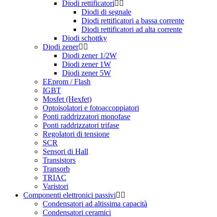
Diodi rettificatori
Diodi di segnale
Diodi rettificatori a bassa corrente
Diodi rettificatori ad alta corrente
Diodi schottky
Diodi zener
Diodi zener 1/2W
Diodi zener 1W
Diodi zener 5W
EEprom / Flash
IGBT
Mosfet (Hexfet)
Optoisolatori e fotoaccoppiatori
Ponti raddrizzatori monofase
Ponti raddrizzatori trifase
Regolatori di tensione
SCR
Sensori di Hall
Transistors
Transorb
TRIAC
Varistori
Componenti elettronici passivi
Condensatori ad altissima capacità
Condensatori ceramici