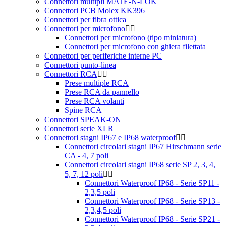
Connettori multipli MATE-N-LOK
Connettori PCB Molex KK396
Connettori per fibra ottica
Connettori per microfono
Connettori per microfono (tipo miniatura)
Connettori per microfono con ghiera filettata
Connettori per periferiche interne PC
Connettori punto-linea
Connettori RCA
Prese multiple RCA
Prese RCA da pannello
Prese RCA volanti
Spine RCA
Connettori SPEAK-ON
Connettori serie XLR
Connettori stagni IP67 e IP68 waterproof
Connettori circolari stagni IP67 Hirschmann serie
CA - 4, 7 poli
Connettori circolari stagni IP68 serie SP 2, 3, 4,
5, 7, 12 poli
Connettori Waterproof IP68 - Serie SP11 -
2,3,5 poli
Connettori Waterproof IP68 - Serie SP13 -
2,3,4,5 poli
Connettori Waterproof IP68 - Serie SP21 -