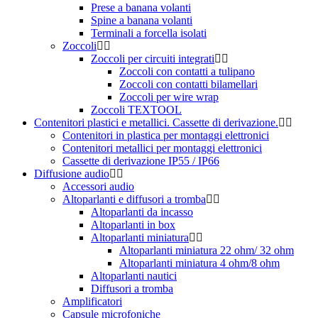
Prese a banana volanti
Spine a banana volanti
Terminali a forcella isolati
Zoccoli
Zoccoli per circuiti integrati
Zoccoli con contatti a tulipano
Zoccoli con contatti bilamellari
Zoccoli per wire wrap
Zoccoli TEXTOOL
Contenitori plastici e metallici. Cassette di derivazione.
Contenitori in plastica per montaggi elettronici
Contenitori metallici per montaggi elettronici
Cassette di derivazione IP55 / IP66
Diffusione audio
Accessori audio
Altoparlanti e diffusori a tromba
Altoparlanti da incasso
Altoparlanti in box
Altoparlanti miniatura
Altoparlanti miniatura 22 ohm/ 32 ohm
Altoparlanti miniatura 4 ohm/8 ohm
Altoparlanti nautici
Diffusori a tromba
Amplificatori
Capsule microfoniche