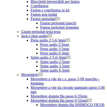
Blocchetti irreversibili per faston
Coprifaston
Faston e coprifaston in kit
Faston non isolati
Faston preisolati
Faston preisolati maschi
Faston preisolati femmine
Giunti preisolati testa testa
Jack e plug audio
Prese audio 2,5-6,3mm
Prese audio 2,5mm
Prese audio 3,5mm
Prese audio 6,3mm
Spine audio 2,5-6,3mm
Spine audio 2,5mm
Spine audio 3,5mm
Spine audio 6,3mm
Morsettiere
Morsettiere a vite da c.s. passo 5,08 maschio -
femmina
Morsettiere a vite da circuito stampato passo 5,08
mm
Morsettiere doppia fila passo 6,35mm
Morsettiere doppia fila passo 9,52mm
Morsettiere doppia fila SHIMOCO FR330