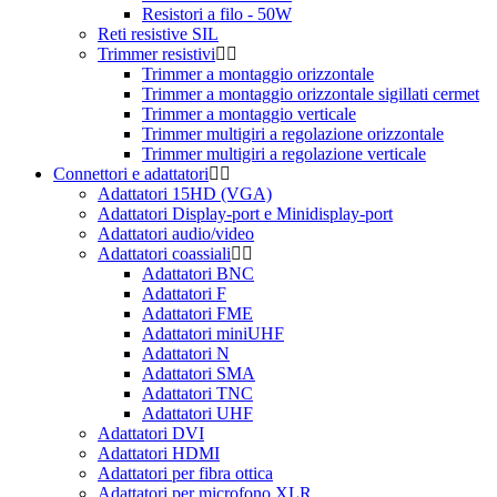
Resistori a filo - 50W
Reti resistive SIL
Trimmer resistivi
Trimmer a montaggio orizzontale
Trimmer a montaggio orizzontale sigillati cermet
Trimmer a montaggio verticale
Trimmer multigiri a regolazione orizzontale
Trimmer multigiri a regolazione verticale
Connettori e adattatori
Adattatori 15HD (VGA)
Adattatori Display-port e Minidisplay-port
Adattatori audio/video
Adattatori coassiali
Adattatori BNC
Adattatori F
Adattatori FME
Adattatori miniUHF
Adattatori N
Adattatori SMA
Adattatori TNC
Adattatori UHF
Adattatori DVI
Adattatori HDMI
Adattatori per fibra ottica
Adattatori per microfono XLR