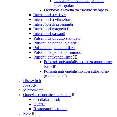
Deviatori a levetta da pannello
quadripolari
Deviatori a levetta da circuito stampato
Interruttori a chiave
Interruttori a vibrazione
Interruttori di prossimità
Interruttori magnetici
Interruttori passanti
Pulsanti da circuito stampato
Pulsanti da pannello ciechi
Pulsanti da pannello IP67
Pulsanti da pannello luminosi
Pulsanti antivandalismo
Pulsanti antivandalismo senza autoritorno
(stabili)
Pulsanti antivandalismo con autoritorno
(momentanei)
Dip switch
Joystick
Microswitch
Quarzi e risuonatori ceramici
Oscillatori ibridi
Quarzi
Risuonatori ceramici
Relè