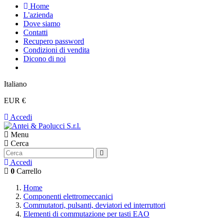
Home
L'azienda
Dove siamo
Contatti
Recupero password
Condizioni di vendita
Dicono di noi
Italiano
EUR €
Accedi
Menu
Cerca
Accedi
0
Carrello
Home
Componenti elettromeccanici
Commutatori, pulsanti, deviatori ed interruttori
Elementi di commutazione per tasti EAO