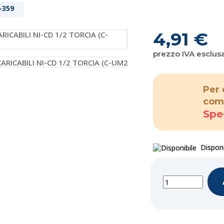
-359
4,91 €
prezzo IVA esclus
Per 
com
Spe
Disponi