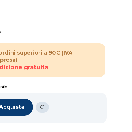
a
ordini superiori a 90€
(IVA
presa)
dizione gratuita
bile
Acquista