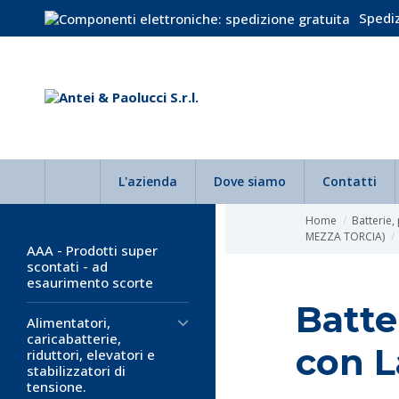
Spediz
L'azienda
Dove siamo
Contatti
Home
Batterie,
MEZZA TORCIA)
AAA - Prodotti super
scontati - ad
esaurimento scorte
Batte
Alimentatori,
caricabatterie,
con L
riduttori, elevatori e
stabilizzatori di
tensione.