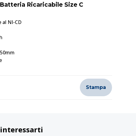
 Batteria Ricaricabile Size C
le al NI-CD
h
x 50mm
e
Stampa
interessarti