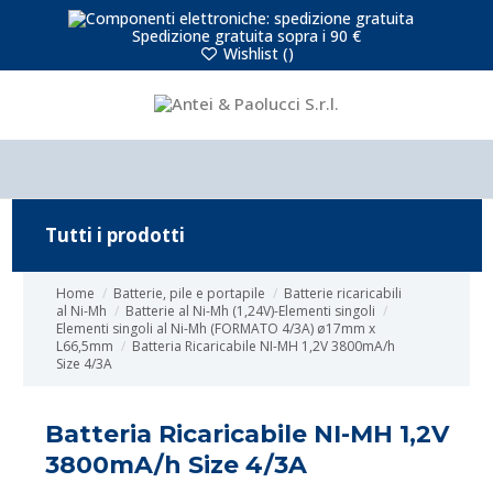
Spedizione gratuita sopra i 90 €
Wishlist (
)
Tutti i prodotti
Home
Batterie, pile e portapile
Batterie ricaricabili
al Ni-Mh
Batterie al Ni-Mh (1,24V)-Elementi singoli
Elementi singoli al Ni-Mh (FORMATO 4/3A) ø17mm x
L66,5mm
Batteria Ricaricabile NI-MH 1,2V 3800mA/h
Size 4/3A
Batteria Ricaricabile NI-MH 1,2V
3800mA/h Size 4/3A