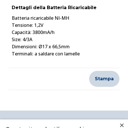
Dettagli della Batteria Ricaricabile
Batteria ricaricabile NI-MH
Tensione: 1,2V
Capacità: 3800mA/h
Size: 4/3A
Dimensioni: Ø17 x 66,5mm
Terminali: a saldare con lamelle
Stampa
Antei & Paolucci S.r.l. Via Bologna, 70 A-B-C-D La
×
Spezia